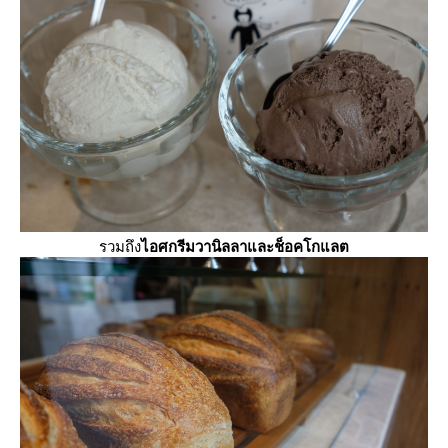
รวมถึง
ไอศกรีมวานิลลาและช็อคโกแลต