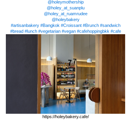
@holeymothership
@holey_at_suanplu
@holey_at_ruamrudee
@holeybakery
#artisanbakery
#Bangkok
#Croissant
#Brunch
#sandwich
#bread
#lunch
#vegetarian
#vegan
#cafehoppingbkk
#cafe
https://holeybakery.cafe/