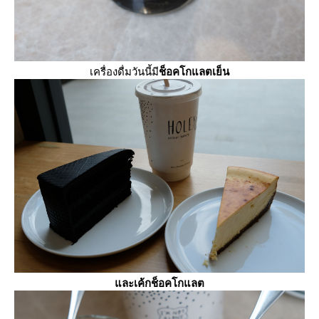
เครื่องดื่มวันนี้มี
ช็อคโกแลตเย็น
ละเค้กช็อคโกแลต