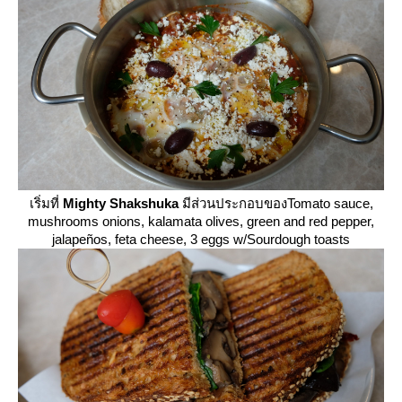
เริ่มที่
Mighty Shakshuka
มีส่วนประกอบของTomato sauce,
mushrooms onions, kalamata olives, green and red pepper,
jalapeños, feta cheese, 3 eggs w/Sourdough toasts