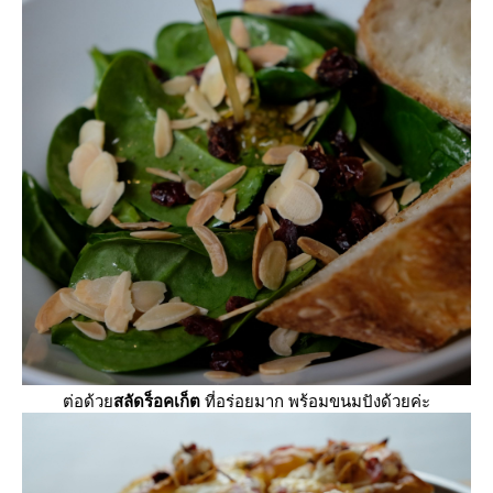
ต่อด้ว
สลัดร็อคเก็ต
ที่อร่อยมาก พร้อมขนมปังด้วยค่ะ