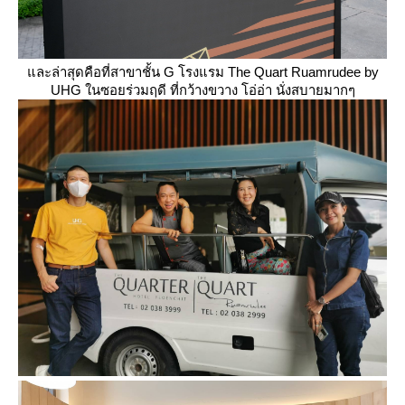
ละล่าสุดคือที่สาขาชั้น G โรงแรม The Quart Ruamrudee by
UHG ในซอยร่วมฤดี ที่กว้างขวาง โอ่อ่า นั่งสบายมากๆ