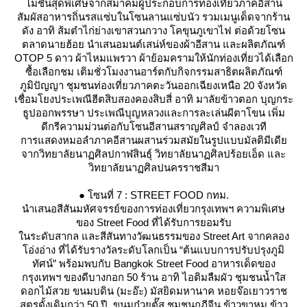
มชั่นสุดพิเศษจากสมาคมผู้ประกอบการท่องเที่ยวภาคอีสาน
สัมผัสอาหารถิ่นรสแซ่บในโซนลานแซ่บนัว รวมเมนูเด็ดจากร้าน
ดัง อาทิ ส้มตำไก่ย่างเขาสวนกวาง โคขุนภูเขาไฟ ต่อด้วยโซน
ตลาดนายฮ้อย นำเสนอมนต์เสน่ห์ของผ้าอีสาน และผลิตภัณฑ์
OTOP 5 ดาว ผ้าไหมแพรวา ผ้าย้อมครามให้นักท่องเที่ยวได้เลือก
ซื้อเลือกชม เติมชั่วโมงงานอาร์ตกับกิจกรรมสาธิตผลิตภัณฑ์
ภูมิปัญญา ชุมชนท่องเที่ยวภาคตะวันออกเฉียงเหนือ 20 จังหวัด
เชื่อมโยงประเพณีฮีตสิบสองคองสิบสี่ อาทิ มาลัยข้าวตอก บุญกระ
ธูปออกพรรษา ประเพณีบุญหลวงและการละเล่นผีตาโขน เพิ่ม
ดีกรีความม่วนต่อกับโซนอีสานสราญศิลป์ จำลองเวที
การแสดงหมอลำภาคอีสานผสานร่วมสมัยในรูปแบบมัลติมีเดี
จากวิทยาลัยนาฏศิลปกาฬสินธุ์ วิทยาลัยนาฏศิลปร้อยเอ็ด และ
วิทยาลัยนาฏศิลปนครราชสีมา
● โซนที่ 7 : STREET FOOD กทม.
นำเสนอสีสันมหัศจรรย์ของการท่องเที่ยวกรุงเทพฯ ความพิเศษ
ของ Street Food ที่ได้รับการยอมรับ
นระดับสากล และสีสันทางวัฒนธรรมของ Street Art จากคลอง
อ่งอ่าง ที่ได้รับรางวัลระดับโลกเป็น “ต้นแบบการปรับปรุงภูมิ
ทัศน์” พร้อมพบกับ Bangkok Street Food อาหารเด็ดของ
กรุงเทพฯ ของดีบางกอก 50 ร้าน อาทิ ไอติมลืมผัว ชุมชนน้ำใส
ดอกไม้สวย ขนมบดิน (มะอ๊ะ) มัสยิดมหานาค หอยจ๊อเยาวราช
สูตรดั้งเดิมกว่า 50 ปี ขนมก๋วยตั๊ส ชุมชนกุฎีจีน ข้าวขาหมู ข้าว