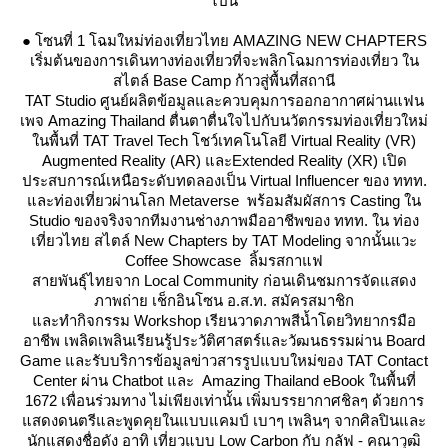
ไปนี้
● โซนที่ 1 โฉมใหม่ท่องเที่ยวไทย AMAZING NEW CHAPTERS
เริ่มต้นของการเดินทางท่องเที่ยวที่จะพลิกโฉมการท่องเที่ยว ใน
สไตล์ Base Camp ก้าวสู่พื้นที่สถานี
TAT Studio ศูนย์ผลิตข้อมูลและควบคุมการออกอากาศผ่านแฟน
เพจ Amazing Thailand ตื่นตาตื่นใจไปกับนวัตกรรมท่องเที่ยวใหม่
นพื้นที่ TAT Travel Tech โชว์เทคโนโลยี Virtual Reality (VR)
Augmented Reality (AR) และExtended Reality (XR) เปิด
ประสบการณ์เหนือระดับทดลองเป็น Virtual Influencer ของ ททท.
ละท่องเที่ยวผ่านโลก Metaverse พร้อมสัมผัสการ Casting ใน
Studio ของจริงจากทีมงานช่างภาพมืออาชีพของ ททท. ใน ท่อง
เที่ยวไทย สไตล์ New Chapters by TAT Modeling จากนั้นแวะ
Coffee Showcase ลิ้มรสกาแฟ
สายพันธุ์ไทยจาก Local Community ก่อนเดินชมการจัดแสดง
ภาพถ่าย เช็กอินโซน อ.ส.ท. สมัครสมาชิก
ละทำกิจกรรม Workshop เรียนวาดภาพสีน้ำโดยวิทยากรมือ
อาชีพ เพลิดเพลินเรียนรู้ประวัติศาสตร์และวัฒนธรรมผ่าน Board
Game และรับบริการข้อมูลข่าวสารรูปแบบใหม่ของ TAT Contact
Center ผ่าน Chatbot และ Amazing Thailand eBook ในพื้นที่
1672 เพื่อนร่วมทาง ไม่เพียงเท่านั้น เพิ่มบรรยากาศชิลๆ ด้วยการ
สดงดนตรีและพูดคุยในแบบแคมป์ เบาๆ เพลินๆ จากศิลปินและ
นักแสดงชื่อดัง อาทิ เที่ยวแบบ Low Carbon กับ กลัฟ - คณาวุฒิ