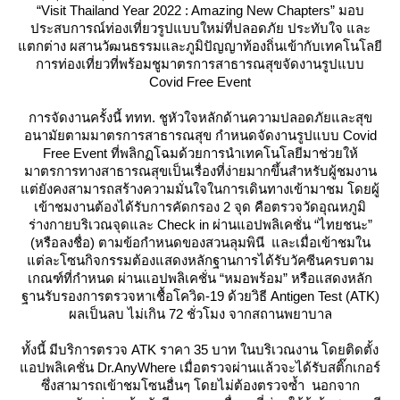
“Visit Thailand Year 2022 : Amazing New Chapters” มอบ
ประสบการณ์ท่องเที่ยวรูปแบบใหม่ที่ปลอดภัย ประทับใจ และ
ตกต่าง ผสานวัฒนธรรมและภูมิปัญญาท้องถิ่นเข้ากับเทคโนโลยี
การท่องเที่ยวที่พร้อมชูมาตรการสาธารณสุขจัดงานรูปแบบ
Covid Free Event
การจัดงานครั้งนี้ ททท. ชูหัวใจหลักด้านความปลอดภัยและสุข
อนามัยตามมาตรการสาธารณสุข กำหนดจัดงานรูปแบบ Covid
Free Event ที่พลิกฏโฉมด้วยการนำเทคโนโลยีมาช่วยให้
มาตรการทางสาธารณสุขเป็นเรื่องที่ง่ายมากขึ้นสำหรับผู้ชมงาน
ต่ยังคงสามารถสร้างความมั่นใจในการเดินทางเข้ามาชม โดยผู้
เข้าชมงานต้องได้รับการคัดกรอง 2 จุด คือตรวจวัดอุณหภูมิ
ร่างกายบริเวณจุดและ Check in ผ่านแอปพลิเคชั่น “ไทยชนะ”
(หรือลงชื่อ) ตามข้อกำหนดของสวนลุมพินี และเมื่อเข้าชมใน
ต่ละโซนกิจกรรมต้องแสดงหลักฐานการได้รับวัคซีนครบตาม
เกณฑ์ที่กำหนด ผ่านแอปพลิเคชั่น “หมอพร้อม” หรือแสดงหลัก
ฐานรับรองการตรวจหาเชื้อโควิด-19 ด้วยวิธี Antigen Test (ATK)
ผลเป็นลบ ไม่เกิน 72 ชั่วโมง จากสถานพยาบาล
ทั้งนี้ มีบริการตรวจ ATK ราคา 35 บาท ในบริเวณงาน โดยติดตั้ง
อปพลิเคชั่น Dr.AnyWhere เมื่อตรวจผ่านแล้วจะได้รับสติ๊กเกอร์
ซึ่งสามารถเข้าชมโซนอื่นๆ โดยไม่ต้องตรวจซ้ำ นอกจาก