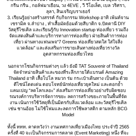
กรีน กรีน , กอล์ฟมาเยือน, วง 4EVE , วี วีโอเล็ต, เบล วริศรา,
ลุลา, สินเจริญบราเธอร์
3. เรียนรู้อย่างสร้างสรรค์ กับกิจกรรม Workshop อาทิ เพ้นท์จาน
เซรามิค จ.ลำปาง , ทำเสื้อมัดย้อมด้วยสีบาติก จ.ปัตตานี DIY
วัสดุรีไซเคิล และเรียนรู้กับ Innovation startup ท่องเที่ยว รวมถึง
จัดแสดงสินค้าและบริการทางการท่องเที่ยว ฝ่ายสินค้าการท่อง
เที่ยว ผ่านทางแฟนเพจ“7 Greens ท่องเที่ยวสดใส ใส่ใจสิ่ง
วดล้อม” และส่งเสริมการขายเส้นทางท่องเที่ยวรางวัล
อุตสาหกรรมท่องเที่ยวไท
นอกจากโซนกิจกรรมต่างๆ แล้ว ยังมี TAT Souvenir of Thailand
จัดจำหน่ายสินค้าและของที่ระลึกภายใต้แบรนด์ Amazing
Thailand อาทิ เสื้อโปโล หมวก ร่ม กระเป๋าเดินทาง เป็นต้น ด้ว
ดีไซน์โดดเด่น ตอบโจทย์นักท่องเที่ยวยุคใหม่ และตอกย้ำ
คมเปญ “ลดโลกเลอะ” ส่งเสริมการท่องเที่ยวอย่างรับผิดชอบ
รณรงค์การบริหารจัดการขยะ ลดการสร้างขยะภายในพื้นที่จัด
งาน เน้นการใช้วัสดุที่เป็นมิตรกับสิ่งแวดล้อม และวัสดุรีไซเคิล
เช่น ชานอ้อย ไม่ใช้โฟมและลดการใช้พลาสติก ตามหลัก BCG
Model
ทั้งนี้ ททท. คาดหวังว่า งานเทศกาลเที่ยวเมืองไทย ประจำปี 2565
ครั้งที่ 40 จะเป็นกิจกรรมการตลาด (Event Marketing) หนึ่ง ที่จะ