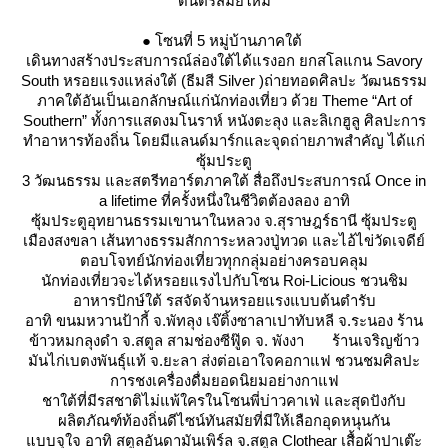
ดนตรีสมัยใหม่
● โซนที่ 5 หมู่บ้านภาคใต้
เดินทางสร้างประสบการณ์ล่องใต้ได้แรงอก ยกสโลแกน Savory
South หรอยแรงแหล่งใต้ (ธีมสี Silver )ถ่ายทอดศิลปะ วัฒนธรรม
ภาคใต้อันเป็นเอกลักษณ์แก่นักท่องเที่ยว ด้วย Theme “Art of
Southern” ทั้งการแสดงมโนราห์ หนังตะลุง และลิเกฮูลู ศิลปะการ
ทำอาหารท้องถิ่น โดยมีแลนด์มาร์กและจุดถ่ายภาพสำคัญ ได้แก่
ซุ้มประตู
3 วัฒนธรรม และสตรีทอาร์ตภาคใต้ สื่อถึงประสบการณ์ Once in
a lifetime ที่ครั้งหนึ่งในชีวิตต้องลอง อาทิ
ซุ้มประตูอุทยานธรรมเขานาในหลวง จ.สุราษฎร์ธานี ซุ้มประตู
เมืองสงขลา เส้นทางธรรมสักการะหลวงปู่ทวด และไอ้ไข่วัดเจดีย์
ตอบโจทย์นักท่องเที่ยวทุกกลุ่มอย่างครอบคลุม
นักท่องเที่ยวจะได้หรอยแรงไปกับโซน Roi-Licious ชวนชิม
อาหารปักษ์ใต้ รสจัดจ้านหรอยแรงแบบต้นตำรับ
อาทิ ขนมหวานป้ากี้ จ.พัทลุง เจ๊ติ้งซาลาเปาทับหลี จ.ระนอง ร้าน
ข้าวหมกลุงดำ จ.สตูล สามช่องซีฟู๊ด จ. พังงา ร้านเจริญข้าว
มันไก่เบตงพันธุ์แท้ จ.ยะลา ส่งต่อเอาใจคอกาแฟ ชวนชมศิลปะ
การชงเครื่องดื่มยอดนิยมอย่างกาแฟ
ชาใต้ที่มีรสชาติไม่แพ้ใครในโซนพี่บ่าวคาเฟ่ และสุดปังกับ
ผลิตภัณฑ์ท้องถิ่นดีไซน์ทันสมัยที่มีให้เลือกอุดหนุนกัน
บบจุใจ อาทิ สตูลอันดามันเพิร์ล จ.สตูล Clothear เสื้อผ้าปาเต๊ะ