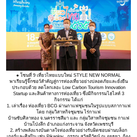
● โซนที่ 9 เที่ยวไทยแบบใหม่ STYLE NEW NORMAL
พาเรียนรู้จิ๊กซอว์สำคัญสู่การท่องเที่ยวอย่างปลอดภัยและยั่งยืน
ประกอบด้วย ลดโลกเลอะ Low Carbon Tourism Innovation
Startup และสินค้าทางการท่องเที่ยว ซึ่งมีกิจกรรมไฮไลท์ 3
กิจกรรม ได้แก่
1. เล่าเรื่อง ท่องเที่ยว BCG ผ่านกาแฟชุมชนในรูปแบบสภากาแฟ
ดย กลุ่มวิสาหกิจชุมชน ไร่กาแฟ
บ้านซับศิลาทอง จ.นครราชสีมา และ กลุ่มวิสาหกิจชุมชน กาแฟ
บ้านโป่งลึก อำเภอแก่งกระจาน จังหวัดเพชรบุรี
2. สร้างพลังแรงบันดาลใจท่องเที่ยวอย่างรับผิดชอบผ่านบล็อก
เกอร์และศิลปิน เช่น Pikaploy , กรรณ สวัสดิวัตน์ ณ อยุธยา, ก้อง