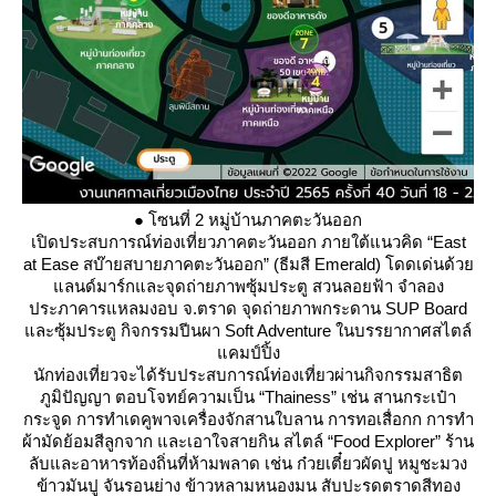
● โซนที่ 2 หมู่บ้านภาคตะวันออก
เปิดประสบการณ์ท่องเที่ยวภาคตะวันออก ภายใต้แนวคิด “East
at Ease สบ๊ายสบายภาคตะวันออก” (ธีมสี Emerald) โดดเด่นด้ว
ลนด์มาร์กและจุดถ่ายภาพซุ้มประตู สวนลอยฟ้า จำลอง
ประภาคารแหลมงอบ จ.ตราด จุดถ่ายภาพกระดาน SUP Board
ละซุ้มประตู กิจกรรมปีนผา Soft Adventure ในบรรยากาศสไตล์
คมป์ปิ้ง
นักท่องเที่ยวจะได้รับประสบการณ์ท่องเที่ยวผ่านกิจกรรมสาธิต
ภูมิปัญญา ตอบโจทย์ความเป็น “Thainess” เช่น สานกระเป๋า
กระจูด การทำเดคูพาจเครื่องจักสานใบลาน การทอเสื่อกก การทำ
ผ้ามัดย้อมสีลูกจาก และเอาใจสายกิน สไตล์ “Food Explorer” ร้าน
ลับและอาหารท้องถิ่นที่ห้ามพลาด เช่น ก๋วยเตี๋ยวผัดปู หมูชะมวง
ข้าวมันปู จันรอนย่าง ข้าวหลามหนองมน สับปะรดตราดสีทอง