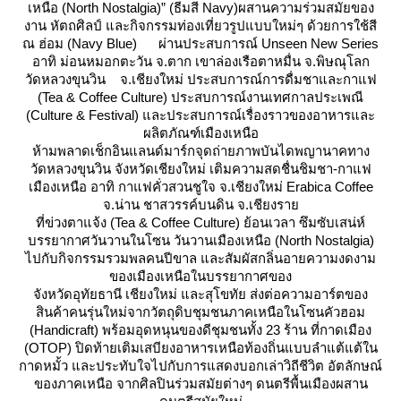
เหนือ (North Nostalgia)” (ธีมสี Navy)ผสานความร่วมสมัยของ
งาน หัตถศิลป์ และกิจกรรมท่องเที่ยวรูปแบบใหม่ๆ ด้วยการใช้สี
ณ ฮ่อม (Navy Blue) ผ่านประสบการณ์ Unseen New Series
อาทิ ม่อนหมอกตะวัน จ.ตาก เขาล่องเรือตาหมื่น จ.พิษณุโลก
วัดหลวงขุนวิน จ.เชียงใหม่ ประสบการณ์การดื่มชาและกาแฟ
(Tea & Coffee Culture) ประสบการณ์งานเทศกาลประเพณี
(Culture & Festival) และประสบการณ์เรื่องราวของอาหารและ
ผลิตภัณฑ์เมืองเหนือ
ห้ามพลาดเช็กอินแลนด์มาร์กจุดถ่ายภาพบันไดพญานาคทาง
วัดหลวงขุนวิน จังหวัดเชียงใหม่ เติมความสดชื่นชิมชา-กาแฟ
เมืองเหนือ อาทิ กาแฟคั่วสวนชูใจ จ.เชียงใหม่ Erabica Coffee
จ.น่าน ชาสวรรค์บนดิน จ.เชียงรา
ที่ข่วงตาแจ้ง (Tea & Coffee Culture) ย้อนเวลา ซึมซับเสน่ห์
บรรยากาศวันวานในโซน วันวานเมืองเหนือ (North Nostalgia)
ไปกับกิจกรรมรวมพลคนปีขาล และสัมผัสกลิ่นอายความงดงาม
ของเมืองเหนือในบรรยากาศของ
จังหวัดอุทัยธานี เชียงใหม่ และสุโขทัย ส่งต่อความอาร์ตของ
สินค้าคนรุ่นใหม่จากวัตถุดิบชุมชนภาคเหนือในโซนคัวฮอม
(Handicraft) พร้อมอุดหนุนของดีชุมชนทั้ง 23 ร้าน ที่กาดเมือง
(OTOP) ปิดท้ายเติมเสบียงอาหารเหนือท้องถิ่นแบบลำแต้แต้ใน
กาดหมั้ว และประทับใจไปกับการแสดงบอกเล่าวิถีชีวิต อัตลักษณ์
ของภาคเหนือ จากศิลปินร่วมสมัยต่างๆ ดนตรีพื้นเมืองผสาน