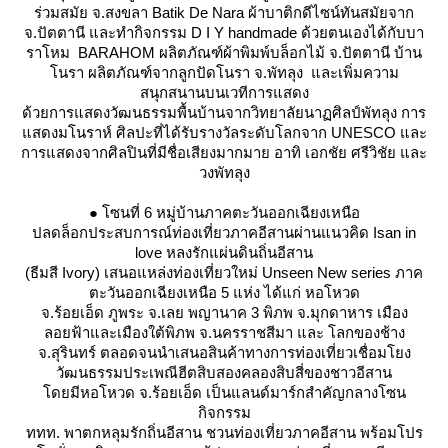
ร่วมสมัย จ.สงขลา Batik De Nara ผ้าบาติกดีไซน์ทันสมัยจาก
จ.ปัตตานี และทำกิจกรรม D I Y handmade ด้วยตนเองได้กับบา
ราโหม BARAHOM ผลิตภัณฑ์ผ้าพิมพ์บล็อกไม้ จ.ปัตตานี บ้าน
นรา ผลิตภัณฑ์จากลูกปัดโนรา จ.พัทลุง และเพิ่มความ
สนุกสนานบนเวทีการแสดง
ด้วยการแสดงวัฒนธรรมพื้นบ้านจากวิทยาลัยนาฏศิลป์พัทลุง การ
สดงมโนราห์ ศิลปะที่ได้รับรางวัลระดับโลกจาก UNESCO และ
การแสดงจากศิลปินที่มีชื่อเสียงมากมาย อาทิ เอกชัย ศรีวิชัย และ
วงพัทลุง
● โซนที่ 6 หมู่บ้านภาคตะวันออกเฉียงเหนือ
ปลดล็อกประสบการณ์ท่องเที่ยวภาคอีสานผ่านแนวคิด Isan in
love หลงรักแผ่นดินถิ่นอีสาน
(ธีมสี Ivory) เสนอแหล่งท่องเที่ยวใหม่ Unseen New series ภาค
ตะวันออกเฉียงเหนือ 5 แห่ง ได้แก่ หอโหวด
จ.ร้อยเอ็ด ภูพระ จ.เลย พญานาค 3 พิภพ จ.มุกดาหาร เมือง
ลอยฟ้าและเมืองใต้พิภพ จ.นครราชสีมา และ โลกของช้าง
จ.สุรินทร์ ตลอดจนนำเสนอสินค้าทางการท่องเที่ยวเชื่อมโยง
วัฒนธรรมประเพณีฮีตสิบสองคลองสิบสี่ของชาวอีสาน
ดยมีหอโหวด จ.ร้อยเอ็ด เป็นแลนด์มาร์กสำคัญกลางโซน
กิจกรรม
ททท. พาตกหลุมรักถิ่นอีสาน ชวนท่องเที่ยวภาคอีสาน พร้อมโปร