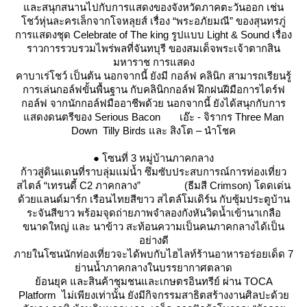
ละสนุกสนานไปกับการแสดงของจังหวัดภาคตะวันออก เช่น
ชว์หุ่นละครเล็กจากโจหลุยส์ เรื่อง “พระอภัยมณี” ของสุนทรภู่
การแสดงชุด Celebrate of The king รูปแบบ Light & Sound เรื่อง
ราวการรวบรวมไพร่พลที่จันทบุรี ของสมเด็จพระเจ้าตากสิน
มหาราช การแสดง
คาบาเร่โชว์ เป็นต้น นอกจากนี้ ยังมี กอล์ฟ คลินิก สามารถเรียนรู้
การเล่นกอล์ฟขั้นพื้นฐาน กับคลินิกกอล์ฟ ฝึกฝนฝีมือการไดร์ฟ
กอล์ฟ จากนักกอล์ฟมืออาชีพด้วย นอกจากนี้ ยังได้สนุกกับการ
สดงดนตรีของ Serious Bacon เอ๊ะ - จิรากร Three Man
Down Tilly Birds และ สิงโต – นำโชค
● โซนที่ 3 หมู่บ้านภาคกลาง
ก้าวสู่ดินแดนที่ราบลุ่มแม่น้ำ ซึมซับประสบการณ์การท่องเที่ยว
สไตล์ “เทรนดี้ C2 ภาคกลาง” (ธีมสี Crimson) โดดเด่น
ด้วยแลนด์มาร์ก เรือนไทยสีขาว สไตล์โมเดิร์น กับซุ้มประตูบ้าน
ระจันสีขาว พร้อมจุดถ่ายภาพจำลองกังหันวิดน้ำเข้านาเกลือ
ขนาดใหญ่ และ นาข้าว สะท้อนความเป็นคนภาคกลางได้เป็น
อย่างดี
ภายในโซนนักท่องเที่ยวจะได้พบกับไฮไลท์ร้านอาหารอร่อยเด็ด 7
่านน้ำภาคกลางในบรรยากาศตลาด
้อนยุค และสินค้าชุมชนและเกษตรอินทรีย์ ผ่าน TOCA
Platform ไม่เพียงเท่านั้น ยังมีกิจกรรมสาธิตสร้างงานศิลปะด้ว