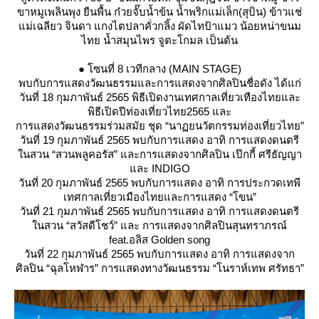
ขาหมูเพลินพุง ยืนพื้น ก๋วยจั๊บน้ำข้น น้ำพริกแม่เล็ก(สุบิน) ข้าวแช่
ม่เฉลียว จินดา แกงไตปลาคั่วกลิ้ง ผัดไทป้าแมว น้อยหน่าขนม
ไทย น้ำสมุนไพร จูตะโกมล เป็นต้น
● โซนที่ 8 เวทีกลาง (MAIN STAGE)
พบกับการแสดงวัฒนธรรมและการแสดงจากศิลปินชื่อดัง ได้แก่
วันที่ 18 กุมภาพันธ์ 2565 พิธีเปิดงานเทศกาลเที่ยวเทืองไทยและ
พิธีเปิดปีท่องเที่ยวไทย2565 และ
การแสดงวัฒนธรรมร่วมสมัย ชุด “นาฏยนวัตกรรมท่องเที่ยวไทย”
วันที่ 19 กุมภาพันธ์ 2565 พบกับการแสดง อาทิ การแสดงดนตรี
นสวน “สวนพลูคอรัส” และการแสดงจากศิลปิน เป๊กกี้ ศรีธัญญา
ละ INDIGO
วันที่ 20 กุมภาพันธ์ 2565 พบกับการแสดง อาทิ การประกวดเทพี
เทศกาลเที่ยวเมืองไทยและการแสดง “โขน”
วันที่ 21 กุมภาพันธ์ 2565 พบกับการแสดง อาทิ การแสดงดนตรี
นสวน “สวัสดีโชว์” และ การแสดงจากศิลปินสุนทราภรณ์
feat.อลิส Golden song
วันที่ 22 กุมภาพันธ์ 2565 พบกับการแสดง อาทิ การแสดงจาก
ศิลปิน “ฉุลโหฬาร” การแสดงทางวัฒนธรรม “โนราห์เทพ ศรัทธา”