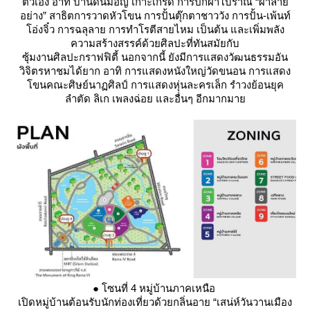
ตัวเอง อาทิ บ้านดินมอญ เกาะเกร็ด การปักผ้าโบราณ “ผ้าลา
อย่าง” สาธิตการวาดหัวโขน การปั้นตุ๊กตาชาววัง การปั้น-เพ้นท์
อ่งจิ๋ว การฉลุลาย การทำโรตีสายไหม เป็นต้น และเพิ่มพลัง
ความสร้างสรรค์ด้วยศิลปะที่ทันสมัยกับ
ซุ้มงานศิลปะกราฟฟิตี้ นอกจากนี้ ยังมีการแสดงวัฒนธรรมอัน
วิจิตรหาชมได้ยาก อาทิ การแสดงหนังใหญ่วัดขนอน การแสดง
ขนคณะศิษย์นาฏศิลป์ การแสดงหุ่นละครเล็ก รำวงย้อนยุค
ลำตัด ลิเก เพลงฉ่อย และอื่นๆ อีกมากมา
● โซนที่ 4 หมู่บ้านภาคเหนือ
เปิดหมู่บ้านต้อนรับนักท่องเที่ยวด้วยกลิ่นอาย “เสน่ห์วันวานเมือง