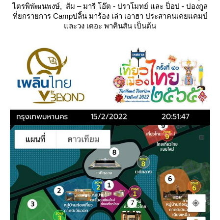
ไตรพิพัฒนพงษ์, ส้ม – มารี โอ๊ต - ปราโมทย์ และ ป็อป - ปองกูล
ที่ยกรายการ Campปลิ้น มาร้อง เล่า เอาฮา ประสาคนเคยแคมป์
ละวง เดอะ พาคินสัน เป็นต้น