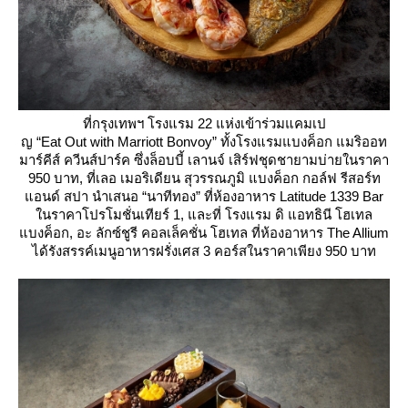
ที่กรุงเทพฯ โรงแรม 22 แห่งเข้าร่วมแคมเป
ญ “Eat Out with Marriott Bonvoy” ทั้งโรงแรมแบงค็อก แมริออท
มาร์คีส์ ควีนส์ปาร์ค ซึ่งล็อบบี้ เลานจ์ เสิร์ฟชุดชายามบ่ายในราคา
950 บาท, ที่เลอ เมอริเดียน สุวรรณภูมิ แบงค็อก กอล์ฟ รีสอร์ท
อนด์ สปา นำเสนอ “นาทีทอง” ที่ห้องอาหาร Latitude 1339 Bar
นราคาโปรโมชั่นเทียร์ 1, และที่ โรงแรม ดิ แอทธินี โฮเทล
บงค็อก, อะ ลักซ์ชูรี คอลเล็คชั่น โฮเทล ที่ห้องอาหาร The Allium
ได้รังสรรค์เมนูอาหารฝรั่งเศส 3 คอร์สในราคาเพียง 950 บาท