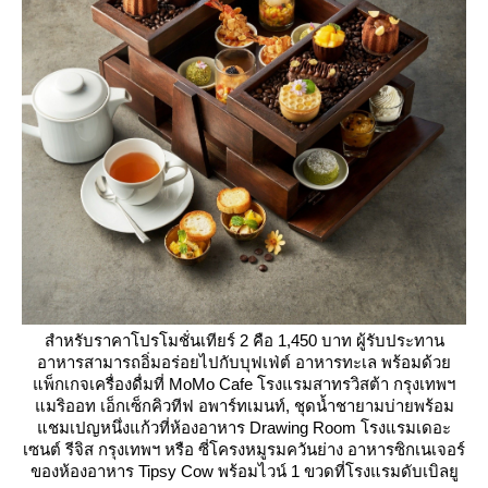
สำหรับราคาโปรโมชั่นเทียร์ 2 คือ 1,450 บาท ผู้รับประทาน
อาหารสามารถอิ่มอร่อยไปกับบุฟเฟ่ต์ อาหารทะเล พร้อมด้ว
พ็กเกจเครื่องดื่มที่ MoMo Cafe โรงแรมสาทรวิสต้า กรุงเทพฯ
มริออท เอ็กเซ็กคิวทีฟ อพาร์ทเมนท์, ชุดน้ำชายามบ่ายพร้อม
ชมเปญหนึ่งแก้วที่ห้องอาหาร Drawing Room โรงแรมเดอะ
เซนต์ รีจิส กรุงเทพฯ หรือ ซี่โครงหมูรมควันย่าง อาหารซิกเนเจอร์
ของห้องอาหาร Tipsy Cow พร้อมไวน์ 1 ขวดที่โรงแรมดับเบิลยู