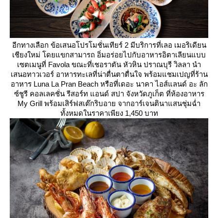
อีกทางเลือก ข้อเสนอโปรโมชั่นเทียร์ 2 มีบริการที่เลอ เมอริเดียน
เชียงใหม่ โดยแขกสามารถ อิ่มอร่อยไปกับอาหารอิตาเลียนแบบ
เซตเมนูที่ Favola ขณะที่เชอราตัน หัวหิน ปราณบุรี วิลลา นำ
เสนอทาวเวอร์ อาหารทะเลที่น่าตื่นตาตื่นใจ พร้อมแชมเปญที่ร้าน
อาหาร Luna La Pran Beach หรือที่เดอะ นาคา ไอส์แลนด์ อะ ลัก
ซ์ชูรี คอลเลคชั่น รีสอร์ท แอนด์ สปา จังหวัดภูเก็ต ที่ห้องอาหาร
My Grill พร้อมเสิร์ฟสเต๊กริบอาย จากอาร์เจนตินาแสนชุ่มฉ่ำ
ทั้งหมดในราคาเพียง 1,450 บาท