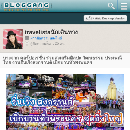
travelistaนักเดินทาง
ฝากข้อความหลังไมค์
ผู้ติดตามบล็อก : 25 คน
บางจาก คอร์ปอเรชั่น ร่วมส่งเสริมศิลปะ วัฒนธรรม ประเพณี
ไทย งานรื่นเริงสงกรานต์ เบิกบานทั่วพระนคร