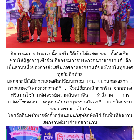
กิจกรรมการประกวดนี้ส่งเสริมให้เด็กได้แสดงออก ทั้งยังเชิญ
ชวนให้ผู้สูงอายุเข้าร่วมกิจกรรมการประกวดนางสงกรานต์ ถือ
เป็นส่วนหนึ่งของการส่งเสริมเทศกาลสงกรานต์ของไทยในทุกเพศ
ทุกวัยอีกด้ว
นอกจากนี้ยังมีการแสดงศิลปวัฒนธรรม เช่น ขบวนกลองยาว ,
การแสดง“เพลงสงกรานต์” , งิ้วเปลี่ยนหน้ากากจีน จากเหน่ง
ฟรีแมนโชว์ มหัศจรรย์ความลับจากจีน , รำสี่ภาค , การ
สดงโขนตอน "หนุมานจับนางสุพรรณมัจฉา" และกิจกรรม
ก่อกองทราย เป็นต้น
ดยวัดอินทรวิหารซึ่งตั้งอยู่บนถนนวิสุทธิกษัตริย์เป็นพื้นที่จัดงาน
สงกรานต์มาเก่าแก่ยาวนาน