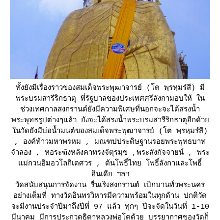
ทั้งยังมีเรื่องราวของสมเด็จพระพุฒาจารย์ (โต พฺรหฺมรํสี) มี
พระบรมสารีริกธาตุ ที่รัฐบาลของประเทศศรีลังกามอบให้ ใน
ช่วงเทศกาลสงกรานต์ยังมีความพิเศษที่นอกจะจะได้สรงน้ำ
พระพุทธรูปต่างๆแล้ว ยังจะได้สรงน้ำพระบรมสารีริกธาตุอีกด้ว
นวัดยังมีบ่อน้ำมนต์ของสมเด็จพระพุฒาจารย์ (โต พฺรหฺมรํสี)
, องค์ท้าวมหาพรหม , มณฑปประดิษฐานรอยพระพุทธบาท
จำลอง , หอระฆังหลังคาทรงจัตุรมุข ,พระสังกัจจายน์ , พระ
ม่กวนอิมอวโลกิเตศวร , ต้นโพธิ์ไทย โพธิ์ลังกาและโพธิ์
อินเดีย ฯลฯ
วัดสนับสนุนการจัดงาน รื่นเริงสงกรานต์ เบิกบานทั่วพระนคร
อย่างเต็มที่ ทางวัดอินทรวิหารมีความพร้อมในทุกด้าน ปกติวัด
จะมีงานประจำปีมาถึงปีที่ 97 แล้ว ทุกๆ ปีจะจัดในวันที่ 1-10
มีนาคม มีการประกวดธิดาหลวงพ่อโตด้วย บรรยากาศของวัดก็