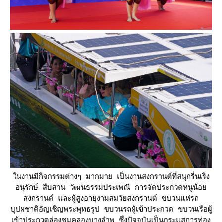
นงานมีกิจกรรมต่างๆ มากมาย เป็นงานสงกรานต์ที่สนุกรื่นเริง
อนุรักษ์ สืบสาน วัฒนธรรมประเพณี การจัดประกวดหนูน้อ
สงกรานต์ และผู้สูงอายุงามสมวัยสงกรานต์ ขบวนแห่รถ
บุปผชาติอัญเชิญพระพุทธรูป ขบวนรถผู้เข้าประกวด ขบวนเรือผู้
เข้าประกวดล่องชมคลองบางลำพู ซึ่งปัจจุบันเป็นกระแสการท่อง