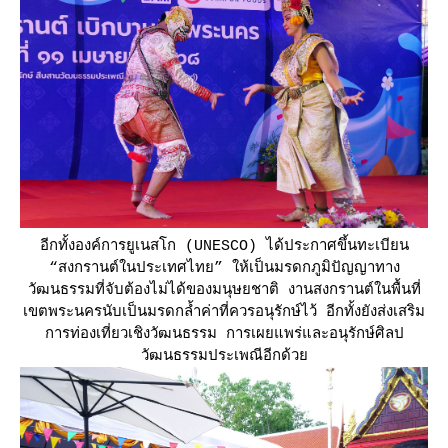
อีกทั้งองค์การยูเนสโก (UNESCO) ได้ประกาศขึ้นทะเบียน
“สงกรานต์ในประเทศไทย” ให้เป็นมรดกภูมิปัญญาทาง
วัฒนธรรมที่จับต้องไม่ได้ของมนุษยชาติ งานสงกรานต์ในพื้นที่
เขตพระนครนับเป็นมรดกล้ำค่าที่ควรอนุรักษ์ไว้ อีกทั้งยังส่งเสริม
การท่องเที่ยวเชิงวัฒนธรรม การเผยแพร่และอนุรักษ์ศิลป
วัฒนธรรมประเพณีอีกด้ว