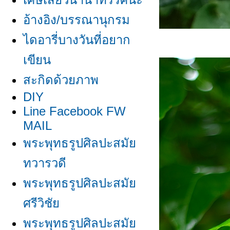
อ้างอิง/บรรณานุกรม
ไดอารี่บางวันที่อยาก
เขียน
สะกิดด้วยภาพ
DIY
Line Facebook FW
MAIL
พระพุทธรูปศิลปะสมั
ทวารวดี
พระพุทธรูปศิลปะสมั
ศรีวิชั
พระพุทธรูปศิลปะสมั