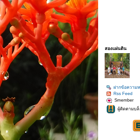
สองแผ่นดิน
ฝากข้อความหล
Rss Feed
Smember
ผู้ติดตามบล