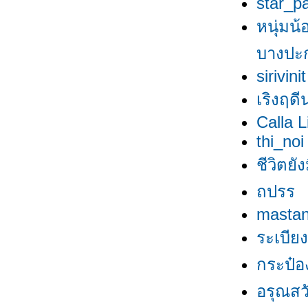
star_p
หนุ่มน้
บางปะ
sirivinit
เริงฤดี
Calla L
thi_noi
ชีวิตยัง
ถปรร
masta
ระเบีย
กระป๋อง
อรุณสวัส