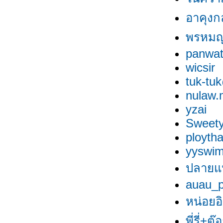
อาคุงก
พรหมญ
panwa
wicsir
tuk-tu
nulaw.
yzai
Sweety
ployth
yyswi
ปลายแป
auau_
หน่อยอ
พี่รี่+ต๊