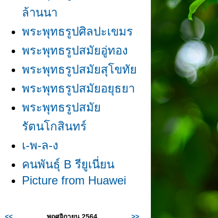
ล้านนา
พระพุทธรูปศิลปะเขมร
พระพุทธรูปสมัยอู่ทอง
พระพุทธรูปสมัยสุโขทั
พระพุทธรูปสมัยอยุธยา
พระพุทธรูปสมั
รัตนโกสินทร์
เ-พ-ล-ง
คนพันธุ์ B รียูเนี่ยน
Picture from Huawei
<<
พฤศจิกายน 2564
>>