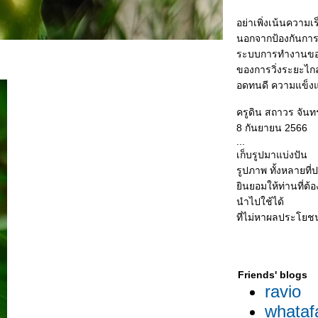
อย่าเพิ่งเน้นความเ
นอกจากป้องกันการ
ระบบการทำงานของ
ของการวิ่งระยะไก
อดทนดี ความแข็งแ
ครูดิน สถาวร จันทร
8 กันยายน 2566
...
เก็บรูปมาแบ่งปัน
รูปภาพ ทั้งหลายที่
ินยอมให้ท่านที่ต้
นำไปใช้ได้
ที่ไม่หาผลประโยชน
Friends' blogs
ravio
whataf