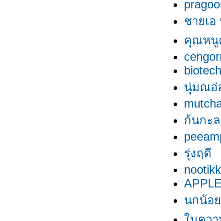
pragoo
ชายเอ ท
คุณหนูค
cengor
biotech
นุ่มณอ
mutch
ก้นกะล
peeam
รุ่งฤดี
nootik
APPLE
นกน้อย
นความ