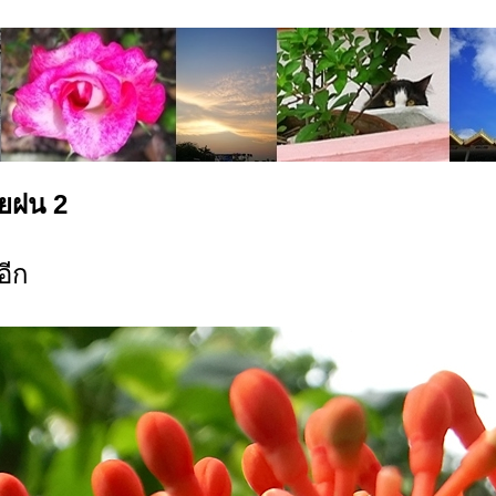
ายฝน 2
อีก