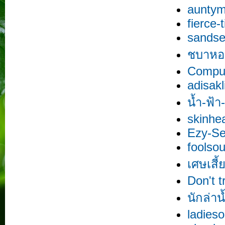
aunty
fierce-t
sands
ชบาหอ
Compu
adisakl
น้ำ-ฟ้า
skinhe
Ezy-Se
foolsou
เศษเสี้
Don't t
นักล่า
ladies