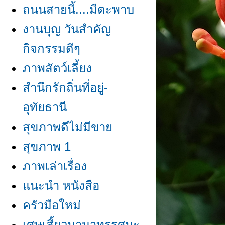
ถนนสายนี้....มีตะพาบ
งานบุญ วันสำคัญ
กิจกรรมดีๆ
ภาพสัตว์เลี้ยง
สำนึกรักถิ่นที่อยู่-
อุทัยธานี
สุขภาพดีไม่มีขา
สุขภาพ 1
ภาพเล่าเรื่อง
นะนำ หนังสือ
ครัวมือใหม่
เศษเสี้ยวนานาทรรศนะ