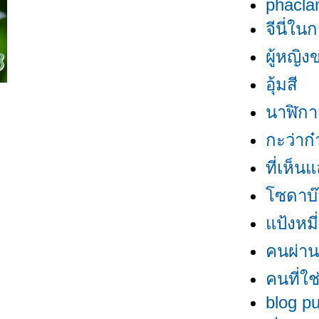
phacl
จีนี่ใน
ผู้หญิ
อุ้มสี
นาฬิกา
กะว่าก๋
ที่เห็น
ซดาบ
ป้งหมี่
คนผ่า
คนที่ใช่
blog p