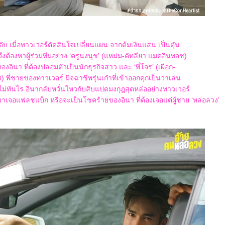
ับ เมื่อทาวเวอร์ตัดสินใจเปลี่ยนแผน จากต้มเงินแสน เป็นตุ๋น
จึงต้องหาผู้ร่วมทีมอย่าง ‘ครูนงนุช’ (แหม่ม-คัทลียา แมคอินทอช)
งอินา ที่ต้องปลอมตัวเป็นนักธุรกิจสาว และ ‘พี่โจร’ (เผือก-
 พี่ชายของทาวเวอร์ มิจฉาชีพรุ่นเก๋าที่เข้าออกคุกเป็นว่าเล่น
ไม่ทันไร อินากลับหวั่นไหวกับสิบแปดมงกุฎสุดหล่ออย่างทาวเวอร์
าเจอแฟลชแบ็ก หรือจะเป็นโชคร้ายของอินา ที่ต้องเจอแต่ผู้ชาย ‘หล่อลวง’