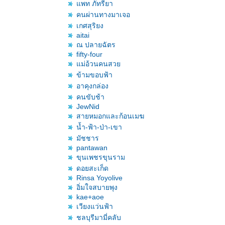
พท ภัทรียา
คนผ่านทางมาเจอ
เกศสุริยง
aitai
ณ ปลายฉัตร
fifty-four
ม่อ้วนคนสว
ข้ามขอบฟ้า
อาคุงกล่อง
คนขับช้า
JewNid
สายหมอกและก้อนเมฆ
น้ำ-ฟ้า-ป่า-เขา
มัชชาร
pantawan
ขุนเพชรขุนราม
ดอยสะเก็ด
Rinsa Yoyolive
อิ่มใจสบายพุง
kae+aoe
เวียงแว่นฟ้า
ชลบุรีมามี่คลับ