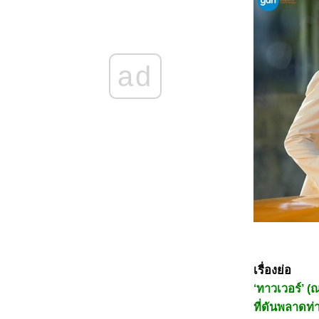
5468_Filter (2025)
5368_The Gold Behind the Stone (2025)
5268_Ruan Xiaofeng's Royal Love Quest
(2025)
5168_Sword-bearing Guard Su Xiaoli
(2025)
ad
5068_Be Yourself (2025)
4968_When Destiny Brings the Demon
(2025)
4868_The Immortal Ascension (2025)
4768_Demon Slayer The Movie: Infinity
Castle(2025)
4668_Duel on Mount Hua: Nine Yin True
Sutra (2025)
4568_Duel on Mount Hua: Eastern Heretic
and Western Venom (2025)
4468_Be Passionately in Love
4368_Threading Mom’s Wings (2025)
4268_Roaming China with Tang
Poetry (2025)
4168_The Secret Contract of the Witch
4068_Double Happiness
3968_The Legend of Ochi
3868_ Superman
เรื่องย่อ
3768_Jurassic World Rebirth
‘ทาวเวอร์’ (
3668_Elio
3568_The Seven Relics of ill Omen
ที่ดันพลาดท่า
3468_28 Years Later