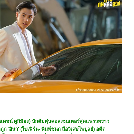
ณเดชน์ คูกิมิยะ) นักต้มตุ๋นคอลเซนเตอร์สุดแพรวพราว
ถูก ‘อินา’ (ใบเฟิร์น- พิมพ์ชนก ลือวิเศษไพบูลย์) อดีต