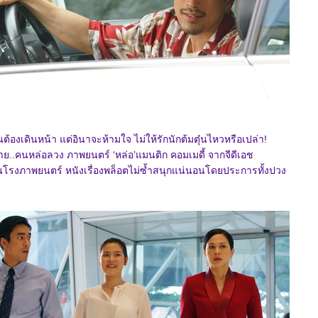
ต้องเดินหน้า แต่อินาจะห้ามใจ ไม่ให้รักนักต้มตุ๋นไหวหรือเปล่า!
าย..คนหล่อลวง ภาพยนตร์ ‘หล่อ’แมนติก คอมเมดี้ จากจีดีเอช
ในโรงภาพยนตร์ หนังเรื่องพล็อตไม่ซ้ำสนุกแน่นอนโดยประการทั้งปวง