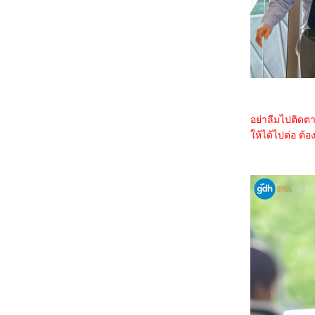
3367_Double World (2020)
3267_Five Nights at Freddy's
3167_The Guilty(2021)
3067_Imaginary friends(2024)
2967_The Ministry of Ungentlemanly
Warfare (2024)
2867_MY Boo (2024)
2767_Reversible Reality (2022)
2667_Werewolf By Night (2022)
2567_Rebel Moon : Part Two – The
Scargiver
อย่าลืมไปติดต
2467_The kissing Booth
ห้ได้ไปต่อ ต้อ
2367_Ghostbusters: Frozen Empire (2024)
2267_Civil War (2024)
2167_How to Make Millions Before Grandma
Dies(2024)
2067_Godzilla x Kong: The New
Empire(2024)
1967_Land of Legends(2022)
1867_One Week Friends (2022)
1767_Zom 100 Bucket List of Dead (2023)
1667_CODE 8 Part 2
1567_Kung Fu Panda 4 (2024)
1467_Rebel Moon: A Child of Fire
1367_Dune: Part Two
1267_Float
1167_Demon Slayer: to the Hashira Training
1067_Orion and the Dark (2024)