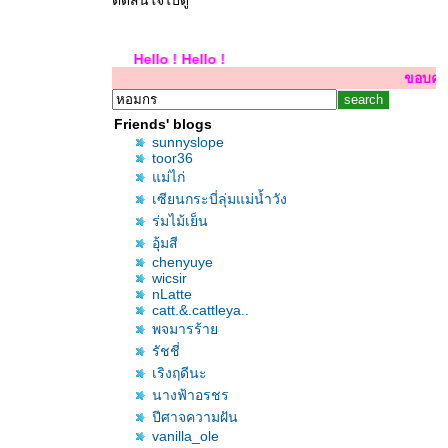
ตัดสินใจไปดู
Hello ! Hello ! Hello !
ขอบคุณสำหรับการเยี่ย
Friends' blogs
sunnyslope
toor36
ม่ไก่
เซียนกระบี่ลุ่มแม่น้ำวัง
ร่มไม้เย็น
อุ้มสี
chenyuye
wicsir
nLatte
catt.&.cattleya..
พจมารร้า
รัชชี่
เริงฤดีนะ
นางฟ้าอรชร
ปีศาจความฝัน
vanilla_ole