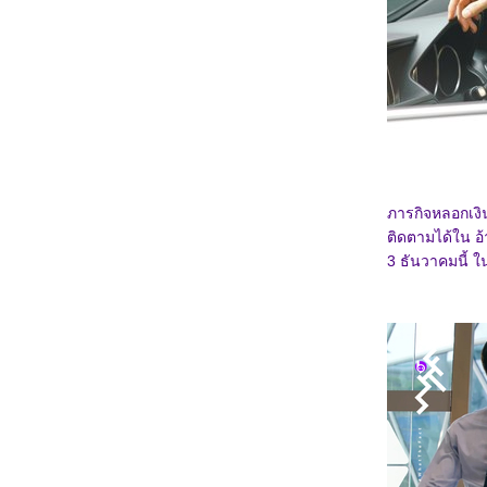
6167_Venom: The Last Dance
6067_Canary Black
5967_The Legend of ShenLi (2024)
5867_Wolfs
5767_Megalopolis
5667_Transformers One
5567_Taklee Genesis
5467_Never Let Go
5367_Beetlejuice Beetlejuice
5267_Godzilla vs. Biollante (1989)
5167_Secret: A Hidden Score
5067_Blink Twice
ภารกิจหลอกเงิน
4967_Pilot
4867_I Saw the TV Glow (2024)
ติดตามได้ใน อ้
4767_Crayon Shinchan the Movie 2024
3 ธันวาคมนี้ 
4667_Project Silence
4567_Alien: Romulus
4467_Longlegs
4367_Trap
4267_Deadpool & Wolverine
4167_Despicable Me 4
4067_Twisters
3967_18x2 Beyond Youthful Days
3867_A Quiet Place: Day One
3767_The Watchers (2024)
3667_After We Collided (2020)
3567_After (2019)
3467_Thelma the Unicorn (2024)