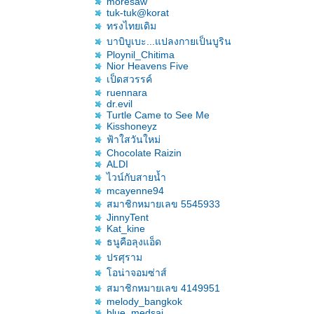
moresaw
tuk-tuk@korat
ทรงไทยเดิม
บาบิบูเบะ...แปลงกายเป็นบูริน
Ploynil_Chitima
Nior Heavens Five
เป็ดสวรรค์
ruennara
dr.evil
Turtle Came to See Me
Kisshoneyz
ฟ้าใสวันใหม่
Chocolate Raizin
ALDI
ไวน์กับสายน้ำ
mcayenne94
สมาชิกหมายเลข 5545933
JinnyTent
Kat_kine
ธนูคือลุงแอ็ด
ปรศุราม
อน่าจอมซ่าส์
สมาชิกหมายเลข 4149951
melody_bangkok
blue_medsai