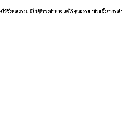
ทรงไว้ซึ่งคุณธรรม มิใช่ผู้ที่ทรงอำนาจ แต่ไร้คุณธรรม "ป๋วย อึ้งภากรณ์"