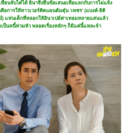
พี้ยนจับไต๋ได้ อินาจึงยื่นข้อเสนอเพื่อแลกกับการไม่แจ้ง
นคือการให้ทาวเวอร์คิดแผนต้มตุ๋น ‘เพชร’ (แบงค์-ธิติ
์) แฟนเด็กที่หลอกให้อินาเปย์ค่าเทอมหลายแสนแล้ว
าเป็นหนี้ท่วมหัว พลอตเรื่องหลักๆ ก็มีแค่นี้แหละจ้า