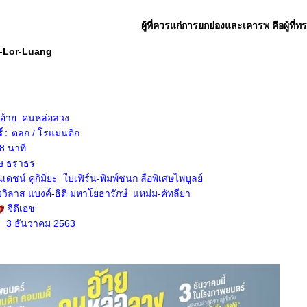
ผู้ที่ควรแก่การยกย่องและเคารพ คือผู้ที่
-Lor-Luang
อ้าย..คนหล่อลวง
 :
ตลก
/ โรแมนติก
8 นาที
 ธราธร
เดชน์ คูกิมิยะ ใบเฟิร์น-พิมพ์ชนก ลือพิเศษไพบูลย์
วิลาส แบงค์-ธิติ มหาโยธารักษ์ แหม่ม-คัทลียา
:
จีดีเอช
:
3 ธันวาคม 2563