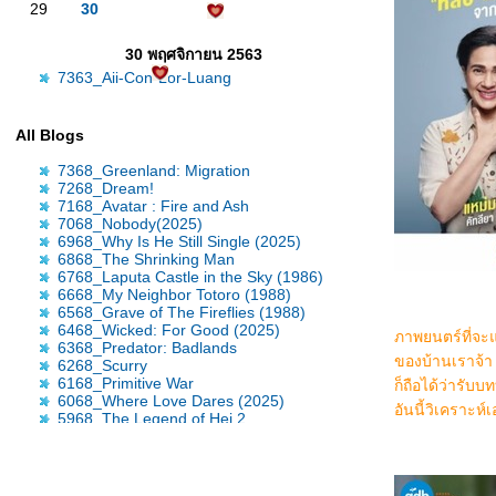
29
30
30 พฤศจิกายน 2563
7363_Aii-Con-Lor-Luang
All Blogs
7368_Greenland: Migration
7268_Dream!
7168_Avatar : Fire and Ash
7068_Nobody(2025)
6968_Why Is He Still Single (2025)
6868_The Shrinking Man
6768_Laputa Castle in the Sky (1986)
6668_My Neighbor Totoro (1988)
6568_Grave of The Fireflies (1988)
6468_Wicked: For Good (2025)
ภาพยนตร์ที่จะ
6368_Predator: Badlands
ของบ้านเราจ้า 
6268_Scurry
6168_Primitive War
ก็ถือได้ว่ารับ
6068_Where Love Dares (2025)
อันนี้วิเคราะห์
5968_The Legend of Hei 2
5868_Time Raiders (2025)
5768_Tron: Ares
5668_Nickel Boys
5568_Osiris (2025)