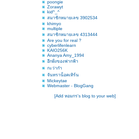
poongie
Zorawyt
kid^_^
สมาชิกหมายเลข 3902534
khimyo
multiple
สมาชิกหมายเลข 4313444
Are you for real ?
cyberlifenlearn
KAIO256K
Ananya Amy_1994
อีกฝั่งของฟากฟ้า
กะว่าก๋า
จันทราน็อคเทิร์น
Mickeytae
Webmaster - BlogGang
[Add หอมกร's blog to your web]