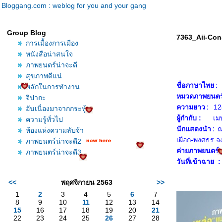
Bloggang.com : weblog for you and your gang
Group Blog
7363_Aii-Con
การเมื้องการเมือง
หนังสือน่าสนใจ
ภาพยนตร์น่าจะดี
สุขภาพดีแน่
ชื่อภาษาไทย :
หลักในการทำงาน
หมวดภาพยนตร์
จิปาถะ
ความยาว :
12
อันเนื่องมาจากกระทู้
ผู้กำกับ :
เมษ
ความรู้ทั่วไป
นักแสดงนำ :
ณ
ห้องแห่งความลับจ้า
เผือก-พงศธร จง
ภาพยนตร์น่าจะดี2
ค่ายภาพยนตร์ 
ภาพยนตร์น่าจะดี3
วันที่เข้าฉาย 
<<
พฤศจิกายน 2563
>>
1
2
3
4
5
6
7
8
9
10
11
12
13
14
15
16
17
18
19
20
21
22
23
24
25
26
27
28