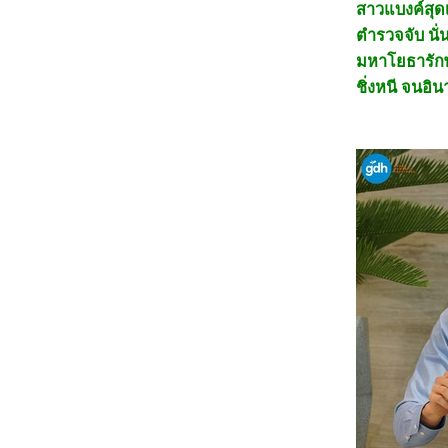
สาวแบงค์สุดเ
3368_Lilo & Stitch
3268_Kraken
ตำรวจจับ นั่
3168_Fountain of Youth
3068_Mission: Impossible – The Final
มหาโยธารักษ
Reckoning
ชิ่งหนี จนอิน
2968_The Prisoner of Beauty 2025
2868_ Spellbound
2768_ Marry My Dead Body
2668_Lost in the Stars
2568_ ASH
2468_The Day the Earth Blew Up: A Looney
Tunes Movie
2368_ Dark (ต่อ)
2268_ Dark SS.1
2168_Along for the Ride
2068_Lyle, Lyle, Crocodile
1968_A Minecraft Movie
1868_The Amateur
1768_Late Night with the Devil
1668_Presence
1568_Ne Zha2
1468_Paddington in Peru
1368_Ultraman Arc The Movie: The Clash of
Light and Evil
1268_Sing Sing
1168_EternalBond
1068_Legends Of The Condor Heroes : The