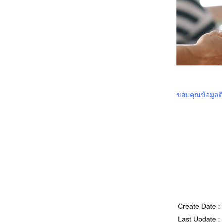
0967_Madame Web
0867_Turning Red
0767_Argylle
0667_The Magic Flute (2022)​​​​​​​
0567_When we first met (2018)
0467_The Witch (2015)
0367_Ladybug & Cat Noir: The Movie
0267_Don't Look Up (2021)
0167_The Mitchells vs. the Machines (2021)
8366_Anyone But You
8266_Spirited (2022)
8166_Supposed
ขอบคุณข้อมูลด
8066_The Monkey King
7966_Aquaman and The Lost Kingdom
7866_SLYTH
7766_The Marsh King’s Daughter
7666_Napoleon
7566_ลับแลคำชะโนด
7466_New Gods Yang Jian
7366_The Hunger Games: The Ballad of
Songbirds and Snakes
7266_Wish
7166_The Secret Kingdom
7066_ The Marvels
6966_Ancient Beast Inostrancevia (2023)
6866_Fullmetal Alchemist The Revenge of
Create Date 
Scar (2022)
Last Update :
6766_ Not Friends 2023