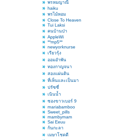
พรหมญาณี
haiku
พรไม้หอม
Close To Heaven
Tui Laksi
คนบ้านป่า
AppleWi
**mp5**
newyorknurse
เรียวรุ้ง
ออมอำพัน
ทองกาญจนา
สองแผ่นดิน
ที่เห็นและเป็นมา
ปรัซซี่
เนินน้ำ
ซองขาวเบอร์ 9
mariabamboo
Sweet_pills
mambymam
Sai Eeuu
ก้นกะลา
เมษาโชดดี