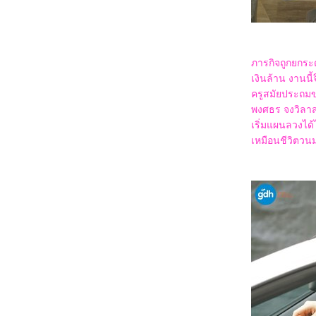
Gallants
0968_Captain America: Brave New World
0868_Bridget Jones: Mad About the Boy
0768_Heretic
0668_Flow
0568_A Real Pain
ภารกิจถูกยกระด
0468_Wolf Man
เงินล้าน งานนี้
0368_Guardians of the Dafeng
0268_แผลเก่า เดอะมิวสิคัล 2568
ครูสมัยประถมขอ
0168_Werewolves
พงศธร จงวิลาส)
7667_ Stranger Things SS.4
เริ่มแผนลวงได้
7567_ Stranger Things SS. 2-3
7467_Stranger Things Chapter One: The
เหมือนชีวิตวนม
Vanishing of Will Byers
7367_The Call (2020)
7267_Love, Divided
7167_The Union
7067_Kraven the Hunter
6967_MOANA2
6867_Elevation
6767_The Lord of the Rings: The Fellowship
of the Ring
6667_Gladiator2
6567_A Legend
6467_We Live in Time
6367_Red One
6267_Humanist Vampire Seeking
Consenting Suicidal Person