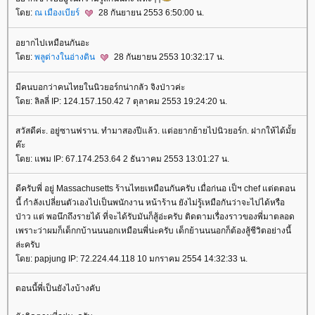
โดย:
ณ เมืองเบียร์
28 กันยายน 2553 6:50:00 น.
อยากไปเหมือนกันอะ
โดย:
พลูด่างในอ่างดิน
28 กันยายน 2553 10:32:17 น.
มีคนบอกว่าคนไทยในนิวยอร์กน่ากลัว จิงป่าวค่ะ
โดย: ลิลลี่ IP: 124.157.150.42 7 ตุลาคม 2553 19:24:20 น.
สวัสดีค่ะ. อยู่ซานฟราน. ทำมาสองปีแล้ว. แต่อยากย้ายไปนิวยอร์ก. ฝากให้ได้มั้ย
ค๊ะ
โดย: แพม IP: 67.174.253.64 2 ธันวาคม 2553 13:01:27 น.
ดีครับพี่ อยู่ Massachusetts ร้านไทยเหมือนกันครับ เมื่อก่นอ เป็ฯ chef แต่ตตอน
นี้ กำลังเปลี่ยนตัวเองไปเป็นพนักงาน หน้าร้าน ยังไม่รู้เหมือกันว่าจะไปได้หรือ
ป่าว แต่ พอนึกถึงรายได้ ที่จะได้รับมันก็สู้อ่ะครับ ติดตามเรื่องราวของพี่มาตลอด
เพราะว่าผมก็เด็กกบ้านนนอกเหมือนพี่น่ะครับ เด็กย้านนนอกก็ต้องสู้ชีวิตอย่างนี้
ล่ะครับ
โดย: papjung IP: 72.224.44.118 10 มกราคม 2554 14:32:33 น.
ตอนนี้พี่เป็นยังไงบ้างคับ