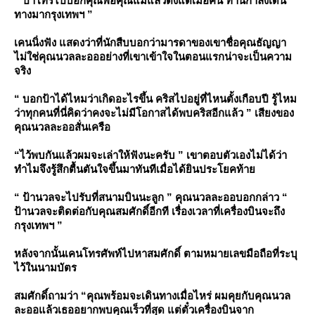
“ ป้าโทรไปบอกคุณพ่อคุณแม่แล้วตั้งแต่เมื่อคืน ท่านกำลังเดิน
ทางมากรุงเทพฯ ”
เคนนิ่งฟัง แสดงว่าที่นักสืบบอกว่ามารดาของเขาชื่อคุณธัญญา
ไม่ใช่คุณนวลละอออย่างที่เขาเข้าใจในตอนแรกน่าจะเป็นความ
จริง
“ บอกป้าได้ไหมว่าเกิดอะไรขึ้น คริสไปอยู่ที่ไหนตั้งเกือบปี รู้ไหม
ว่าทุกคนที่นี่คิดว่าคงจะไม่มีโอกาสได้พบคริสอีกแล้ว ” เสียงของ
คุณนวลละออสั่นเครือ
“ไว้พบกันแล้วผมจะเล่าให้ฟังนะครับ ” เขาตอบตัวเองไม่ได้ว่า
ทำไมจึงรู้สึกตื้นตันใจขึ้นมาทันทีเมื่อได้ยินประโยคท้า
“ ป้านวลจะไปรับที่สนามบินนะลูก ” คุณนวลละออบอกกล่าว “
ป้านวลจะติดต่อกับคุณสมศักดิ์อีกที เรื่องเวลาที่เครื่องบินจะถึง
กรุงเทพฯ ”
หลังจากนั้นเคนโทรศัพท์ไปหาสมศักดิ์ ตามหมายเลขมือถือที่ระบุ
ไว้ในนามบัตร
สมศักดิ์ถามว่า “คุณพร้อมจะเดินทางเมื่อไหร่ ผมคุยกับคุณนวล
ละออแล้วเธออยากพบคุณเร็วที่สุด แต่ตั๋วเครื่องบินจาก