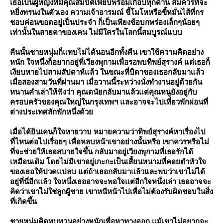
เธอเป็นผู้หญิงที่มีคุณสมบัติเพียบพร้อมเกือบทุกด้าน สมควรที่จะ
หยิ่งทรนงในตัวเอง ความเจ้าอารมณ์ ขี้โมโหหรือขี้หมั่นไส้ที่กร
ชอบค่อนขอดอยู่เป็นประจำ ก็เป็นเพียงข้อบกพร่องเล็กๆน้อยๆ
เท่านั้นในสายตาของเคน ไม่มีใครในโลกนี้สมบูรณ์แบบ
คืนนั้นชายหนุ่มก็แทบไม่ได้นอนอีกทั้งคืน เขาใช้ความคิดอย่าง
หนัก ใจหนึ่งก็อยากอยู่ที่เวียงพุกามเพื่อรอพบทิพย์สุรางค์ แต่เธอก็
เงียบหายไปสามสัปดาห์แล้ว ในขณะที่บิดาของเธอกลับมาแล้ว
เมื่อสองสามวันที่ผ่านมา เมื่อวานนี้ระหว่างนั่งทำงานอยู่ด้วยกัน
หนานคำเล่าให้ฟังว่า คุณดนัยกลับมาแล้วแต่คุณหนูยังอยู่กับ
ครอบครัวของคุณใหญ่ในกรุงเทพฯ และอาจจะไปเที่ยวพักผ่อนที่
ต่างประเทศสักพักหนึ่งด้ว
เมื่อได้ยินเคนก็ใจหายวาบ หมายความว่าทิพย์สุรางค์หาเรื่องไป
ที่ไหนต่อไปเรื่อยๆ เพื่อหลบหน้าเขาอย่างนั้นหรือ เขาควรหรือไม่
ที่จะช่วยให้เธอสบายใจขึ้น กลับมาอยู่เวียงพุกามที่เธอรักได้
เหมือนเดิม โดยไม่มีเขาอยู่เกะกะเป็นเสี้ยนหนามที่คอยตำหัวใจ
ของเธอให้ปวดแปลบ แต่ถ้าเธอกลับมาแล้วและพบว่าเขาไม่ได้
อยู่ที่นี่อีกแล้ว ใจหนึ่งเธออาจจะพอใจแต่อีกใจหนึ่งเล่า เธออาจจะ
คิดว่าเขาไม่ใช่ลูกผู้ชาย เขาหนีหน้าไปเพื่อไม่ต้องรับผิดชอบในสิ่ง
ที่เกิดขึ้น
ชายหนุ่มคิดทบทวนอย่างหนักเพื่อหาทางออก แม้เขาไม่อยากจะ