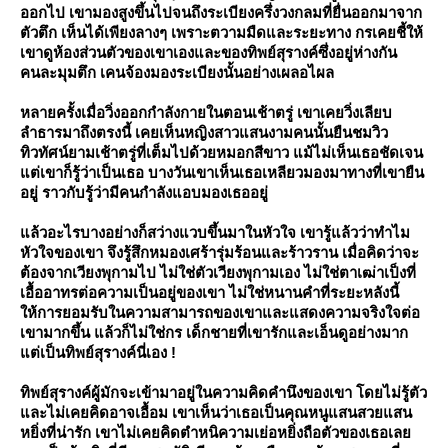
ออกไป เขามองสูงขึ้นไปจนถึงระเบียงครึ่งวงกลมที่ยื่นออกมาจาก
ตัวตึก เห็นได้เพียงลางๆ เพราะตวามมืดและระยะทาง กรเคยชี้ให้
เขาดูห้องส่วนตัวของเขาเองและของทิพย์สุรางค์ซึ่งอยู่ห่างกัน
คนละมุมตึก เคนจ้องมองระเบียงนั้นอย่างเผลอไผล
หลายครั้งเมื่อวิ่งออกกำลังกายในตอนเช้าตรู่ เขาเคยวิ่งเลียบ
ลำธารมาถึงตรงนี้ เคยเห็นหญิงสาวแสนงามคนนั้นยืนชมวิว
ทิวทัศน์ยามเช้าตรู่ที่เต็มไปด้วยหมอกสีขาว แม้ไม่เห็นเธอชัดเจน
ต่เขาก็รู้ว่าเป็นเธอ บางวันเขาเห็นเธอเหลียวมองมาทางที่เขายืน
อยู่ ราวกับรู้ว่ามีคนกำลังแอบมองเธออยู่
ล้วอะไรบางอย่างก็สว่างแวบขึ้นมาในหัวใจ เขารู้แล้วว่าทำไม
หัวใจของเขา จึงรู้สึกหมองเศร้ารุ่มร้อนและร้าวราน เมื่อคิดว่าจะ
ต้องจากเวียงพุกามไป ไม่ใช่ตัวเวียงพุกามเอง ไม่ใช่ตาเฒ่าเป็งที่
เอื้ออาทรต่อความเป็นอยู่ของเขา ไม่ใช่หนานคำที่ระยะหลังนี้
ห้การยอมรับในความสามารถของเขาและแสดงความจริงใจต่อ
เขามากขึ้น แล้วก็ไม่ใช่กร เด็กชายที่เขารักและเอ็นดูอย่างมาก
ต่เป็นทิพย์สุรางค์นี่เอง !
ทิพย์สุรางค์ผู้มักจะเข้ามาอยู่ในความคิดคำนึงของเขา โดยไม่รู้ตัว
ละไม่เคยคิดอาจเอื้อม เขาเห็นว่าเธอเป็นคุณหนูแสนสวยแสน
หยิ่งที่น่ารัก เขาไม่เคยคิดตำหนิความเย่อหยิ่งถือตัวของเธอเล