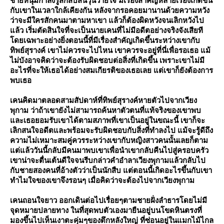
ชายหนุ่มกำลังรู้สึกสับสนวุ่นวายใจ มีเรื่องสำคัญหลายเรื่องเกิดขึ้น
กับเขาในเวลาใกล้เคียงกัน หลังจากรอคอยมานานด้วยความหวัง
ว่าจะมีใครสักคนมาตามหาเขา แล้วก็ต้องผิดหวังจนเลิกหวังไป
ล้ว เริ่มตัดสินใจที่จะเป็นนายเคนที่ไม่มีอดีตอย่างจริงจังเสียที
ดยเฉพาะอย่างยิ่งตอนนี้ที่มีเรื่องสำคัญเกิดขึ้นระหว่างเขากับ
ทิพย์สุรางค์ เขาไม่ควรจะไปไหน เขาควรจะอยู่ที่นี่เพื่อรอเธอ แม้
ไม่บังอาจคิดว่าจะต้องรับผิดชอบต่อสิ่งที่เกิดขึ้น เพราะเขาไม่มี
อะไรที่จะให้เธอได้อย่างสมเกียรติของเธอเลย แต่เขาก็ยังต้องการ
พบเธอ
เคนคิดมาตลอดสามสัปดาห์ที่ทิพย์สุรางค์หายตัวไปจากเวียง
พุกาม ว่าถ้าเขายังไม่สามารถค้นหาตัวตนที่แท้จริงของเขาพบ
ละเธอยอมรับเขาได้ตามสภาพที่เขาเป็นอยู่ในขณะนี้ เขาก็จะ
เลิกสนใจอดีตและพร้อมจะรับผิดชอบกับสิ่งที่ทำลงไป แม้จะรู้ดีถึง
ความไม่เหมาะสมคู่ควรระหว่างเขากับหญิงสาวคนนั้นเลยก็ตาม
ต่แล้ววันนี้กลับมีคนมาพบเขาเพื่อนำเขากลับคืนไปสู่ครอบครัว
เขาน่าจะตื่นเต้นดีใจจนรีบกล่าวคำอำลาเวียงพุกามแล้วกลับไป
กับชายสองคนที่อ้างตัวว่าเป็นนักสืบ แต่ตอนนี้เกิดอะไรขึ้นกับเขา
ทำไมใจของเขาจึงรอนๆ เมื่อคิดว่าจะต้องไปจากเวียงพุกาม
เคนถอนใจยาว ออกเดินต่อไปเรื่อยๆตามชายฝั่งลำธารโดยไม่มี
จุดหมายปลายทาง ในที่สุดพบตัวเองมายืนอยู่บนโขดหินตรงที่
มองขึ้นไปเห็นเงาตะคุ่มๆของตึกหลังใหญ่ ที่ซ่อนอยู่ในแมกไม้ไกล