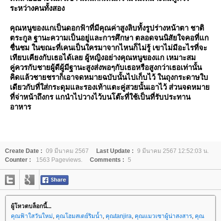
ระหว่างคนทั้งสอง
คุณหนูของแกเป็นดอกฟ้าที่มีคุณค่าสูงลิบทั้งรูปร่างหน้าตา ชาติ
ตระกูล ฐานะความเป็นอยู่และการศึกษา ตลอดจนนิสัยใจคอที่แก
ชื่นชม ในขณะที่เคนเป็นใครมาจากไหนก็ไม่รู้ เขาไม่มีอะไรที่จะ
เทียบเคียงกับเธอได้เลย ผู้หญิงอย่างคุณหนูของแก เหมาะสม
คู่ควรกับชายผู้ดีผู้มีฐานะสูงส่งพอๆกับเธอหรือสูงกว่าเธอเท่านั้น
คิดแล้วชายชราก็เอาจดหมายฉบับนั้นไปเก็บไว้ ในถุงกระดาษใบ
เดียวกับที่ใส่กระดุมและรองเท้าแตะคู่สวยนั้นเอาไว้ ส่วนจดหมา
ที่จ่าหน้าถึงกร แกนำไปวางไว้บนโต๊ะที่ใช้เป็นที่รับประทาน
อาหาร
Create Date :
09 มีนาคม 2567
Last Update :
9 มีนาคม 2567 12:52:03 น.
Counter :
1563 Pageviews.
Comments :
5
ผู้โหวตบล็อกนี้...
คุณฟ้าใสวันใหม่
,
คุณโฮมสเตย์ริมน้ำ
,
คุณtanjira
,
คุณแมวเซาผู้น่าสงสาร
,
คุณ