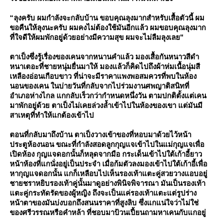
“ลุงครับ ผมกำลังจะกลับบ้าน ขอบคุณลุงมากสำหรับเสื้อตัวนี้ ผม
ขอคืนให้ลุงนะครับ ผมคงไม่ต้องใช้มันอีกแล้ว ผมขอบคุณลุงมาก
ที่ใจดีให้ผมพักอยู่ด้วยอย่างมีความสุข ผมจะไม่ลืมลุงเลย"
ตาเป็งซึ่งรู้เรื่องของเคนจากหนานคำแล้ว มองเสื้อกันหนาวสีดำ
หนาเตอะที่ชายหนุ่มยื่นมาให้ มองแล้วก็คิดไปถึงผ้าห่มเนื้อนุ่มสี
เหลืองอ่อนเกือบขาว ที่น่าจะมีราคาแพงพอสมควรที่พบในห้อง
นอนของเคน ในบ่ายวันที่กลับจากไปร่วมงานศพญาติสนิทที่
อำเภอห่างไกล แกกลับเร็วกว่ากำหนดหนึ่งวัน ตามปกติตั้งแต่เคน
มาพักอยู่ด้วย ตาเป็งไม่เคยล่วงล้ำเข้าไปในห้องของเขา แต่มันมี
สาเหตุที่ทำให้แกต้องเข้าไป
ตอนที่กลับมาถึงบ้าน ตาเป็งวางเข้าของที่หอบมาด้วยไว้หน้า
ประตูห้องนอน ขณะที่กำลังสอดลูกกุญแจเข้าไปในแม่กุญแจเพื่อ
เปิดห้อง กุญแจดอกนั้นก็หลุดจากมือ กระเด็นเข้าไปใต้เก้าอี้ยาว
หน้าห้องที่แกนั่งอยู่เป็นประจำ เมื่อก้มตัวลงมองเข้าไปใต้เก้าอี้เพื่อ
หากุญแจดอกนั้น แกก็เหลือบไปเห็นรองเท้าแตะคู่สวยวางแอบอยู่
ชายชราหยิบรองเท้าคู่นั้นมาดูอย่างพินิจพิจารณา มันเป็นรองเท้า
ตะคู่กระทัดรัดของผู้หญิง ถึงจะเป็นแค่รองเท้าแตะแต่รูปร่าง
หน้าตาของมันบ่งบอกถึงสนนราคาที่สูงลิบ ซึ่งแกแน่ใจว่าไม่ใช่
ของศรีวรรณหรือคำหล้า ที่ชอบมาป้วนเปี้ยนถามหาเคนกับแกอยู่