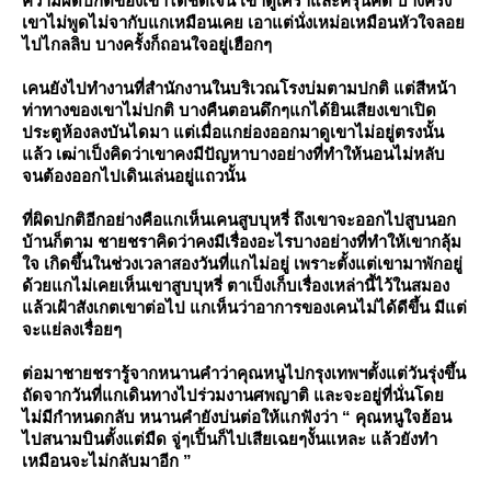
ความผิดปกติของเขาได้ชัดเจน เขาดูเศร้าและครุ่นคิด บางครั้ง
เขาไม่พูดไม่จากับแกเหมือนเคย เอาแต่นั่งเหม่อเหมือนหัวใจลอ
ไปไกลลิบ บางครั้งก็ถอนใจอยู่เฮือกๆ
เคนยังไปทำงานที่สำนักงานในบริเวณโรงบ่มตามปกติ แต่สีหน้า
ท่าทางของเขาไม่ปกติ บางคืนตอนดึกๆแกได้ยินเสียงเขาเปิด
ประตูห้องลงบันไดมา แต่เมื่อแกย่องออกมาดูเขาไม่อยู่ตรงนั้น
ล้ว เฒ่าเป็งคิดว่าเขาคงมีปัญหาบางอย่างที่ทำให้นอนไม่หลับ
จนต้องออกไปเดินเล่นอยู่แถวนั้น
ที่ผิดปกติอีกอย่างคือแกเห็นเคนสูบบุหรี่ ถึงเขาจะออกไปสูบนอก
บ้านก็ตาม ชายชราคิดว่าคงมีเรื่องอะไรบางอย่างที่ทำให้เขากลุ้ม
จ เกิดขึ้นในช่วงเวลาสองวันที่แกไม่อยู่ เพราะตั้งแต่เขามาพักอยู่
ด้วยแกไม่เคยเห็นเขาสูบบุหรี่ ตาเป็งเก็บเรื่องเหล่านี้ไว้ในสมอง
ล้วเฝ้าสังเกตเขาต่อไป แกเห็นว่าอาการของเคนไม่ได้ดีขึ้น มีแต่
จะแย่ลงเรื่อยๆ
ต่อมาชายชรารู้จากหนานคำว่าคุณหนูไปกรุงเทพฯตั้งแต่วันรุ่งขึ้น
ถัดจากวันที่แกเดินทางไปร่วมงานศพญาติ และจะอยู่ที่นั่นโด
ไม่มีกำหนดกลับ หนานคำยังบ่นต่อให้แกฟังว่า “ คุณหนูใจฮ้อน
ไปสนามบินตั้งแต่มืด จู่ๆเปิ้นก็ไปเสียเฉยๆงั้นแหละ แล้วยังทำ
เหมือนจะไม่กลับมาอีก ”