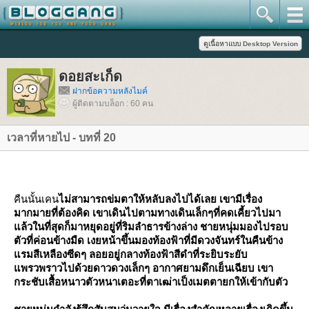
ดอยสะเก็ด
ฝากข้อความหลังไมค์
ผู้ติดตามบล็อก : 60 คน
เวลาที่หายไป - บทที่ 20
คืนนั้นเคน
ไม่สามารถข่มตาให้หลับลงไปได้เลย เขามีเรื่อง
มากมายที่ต้องคิด เขาเดินไปตามทางเดินเล็กๆที่คดเคี้ยวไปมา
ล้วในที่สุดก็มาหยุดอยู่ที่ริมลำธารข้างล่าง ชายหนุ่มมองไปรอบ
ตัวที่ค่อนข้างมืด เงยหน้าขึ้นมองท้องฟ้าที่มีดวงจันทร์ในคืนข้าง
รมสีเหลืองซีดๆ ลอยอยู่กลางท้องฟ้าสีดำที่ระยิบระยับ
พรวพราวไปด้วยดาวดวงเล็กๆ อากาศยามดึกเย็นเฉียบ เขา
กระชับเสื้อหนาวตัวหนาเตอะที่ตาเฒ่าเป็งเมตตายกให้เข้ากับตัว