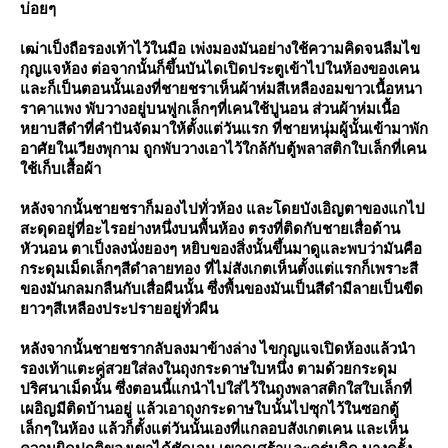
บ่อยๆ
เฒ่าเป็งถือรองเท้าไว้ในมือ เพ่งมองมันอย่างใช้ความคิดจนลืมไข
กุญแจห้อง ต่อจากนั้นก็ขึ้นบันไดเปิดประตูเข้าไปในห้องของเคน
ละก็เป็นตอนนั้นเองที่ชายชราเห็นผ้าห่มสีเหลืองอมขาวเนื้อหนา
ราคาแพง พับวางอยู่บนฟูกเล็กๆที่เคนใช้ปูนอน ส่วนผ้าห่มเนื้อ
หยาบสีดำที่คำปันจัดมาให้ตั้งแต่วันแรก ที่ชายหนุ่มผู้นั้นเข้ามาพัก
อาศัยในเวียงพุกาม ถูกพับวางเอาไว้ใกล้กับตู้พลาสติกใบเล็กที่เคน
ช้เก็บเสื้อผ้า
หลังจากนั้นชายชราก็มองไปทั่วห้อง และโดยบังเอิญตาของแกไป
สะดุดอยู่ที่อะไรอย่างหนึ่งบนพื้นห้อง ตรงที่ติดกับชายเสื่อด้าน
หัวนอน ตาเป็งลงนั่งยองๆ หยิบของสิ่งนั้นขึ้นมาดูและพบว่ามันคือ
กระดุมเม็ดเล็กๆสีดำลายทอง ที่ไม่สังเกตเห็นตั้งแต่แรกก็เพราะสี
ของมันกลมกลืนกับเสื่อผืนนั้น ซึ่งพื้นของมันเป็นสีดำมีลายเป็นขีด
าวๆสีเหลืองประปรายอยู่ทั่วผืน
หลังจากนั้นชายชรากลับลงมาข้างล่าง ไขกุญแจเปิดห้องแล้วนำ
รองเท้าแตะคู่สวยใส่ลงในถุงกระดาษใบหนึ่ง ตามด้วยกระดุม
ปริศนาเม็ดนั้น ซึ่งตอนนี้แกนำไปใส่ไว้ในถุงพลาสติกใสใบเล็กที่
เผอิญมีติดบ้านอยู่ แล้วเอาถุงกระดาษใบนั้นไปซุกไว้ในซอกตู้
เล็กๆในห้อง แล้วก็ตั้งแต่วันนั้นเองที่แกลอบสังเกตเคน และเห็น