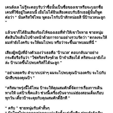
เคนลังเล ไม่รู้จะตอบรับว่าชื่อนั้นเป็นชื่อของเขาหรือจะบอกชื่อ
เคนที่ใช้อยู่ในตอนนี้ เมื่อไม่ได้ยินเสียงตอบรับอีกเธอผู้นั้นก็พูด
ต่อว่า “ นั่นคริสใช่ไหม พูดอะไรกับป้าสักหน่อยสิ นี่ป้านวลนะลูก
”
ล้วเขาก็ได้ยินเสียงร้องไห้ของเธอที่ทำให้เขาใจหาย ชายหนุ่ม
ตัดสินใจเดินไปข้างหน้าด้วยการถามอย่างรวบรัดว่า “ตกลงจะให้
ผมทำยังไงครับ จะให้ผมไปพบ หรือว่าจะขึ้นมาพบผมที่นี่ ”
เสียงผู้หญิงที่อ้างตัวเองว่าเธอคือ 'ป้านวล' ตอบกลับมาอย่าง
กระตือรือร้นว่า “ใช่คริสจริงๆด้วย ป้าจำเสียงได้ คริสจะเอายังไง
ล่ะ ป้านวลขึ้นไปพบคริสก็ได้นะลูก ”
“อย่าเลยครับ ลำบากเปล่าๆ ผมจะไปพบคุณป้าเองครับ จะไปกับ
นักสืบของคุณป้า ”
“คริสมาพรุ่งนี้ได้ไหม ป้าจะให้คุณสมศักดิ์จัดการเรื่องการเดิน
ทางให้ แต่ป้าเช็คแล้ว ช่วงนี้เครื่องบินจากแม่ฮ่องสอนเต็มเกือบ
ทุกวัน เดี๋ยวป้าจะคุยกับคุณสมศักดิ์อีกที ”
“ ครับ ” ชายหนุ่มรับคำสั้นๆ