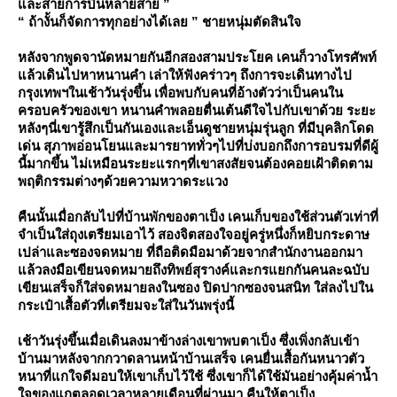
ละสายการบินหลายสาย ”
“ ถ้างั้นก็จัดการทุกอย่างได้เลย ” ชายหนุ่มตัดสินใจ
หลังจากพูดจานัดหมายกันอีกสองสามประโยค เคนก็วางโทรศัพท์
ล้วเดินไปหาหนานคำ เล่าให้ฟังคร่าวๆ ถึงการจะเดินทางไป
กรุงเทพฯในเช้าวันรุ่งขึ้น เพื่อพบกับคนที่อ้างตัวว่าเป็นคนใน
ครอบครัวของเขา หนานคำพลอยตื่นเต้นดีใจไปกับเขาด้วย ระยะ
หลังๆนี่เขารู้สึกเป็นกันเองและเอ็นดูชายหนุ่มรุ่นลูก ที่มีบุคลิกโดด
เด่น สุภาพอ่อนโยนและมารยาททั่วๆไปที่บ่งบอกถึงการอบรมที่ดีผู้
นี้มากขึ้น ไม่เหมือนระยะแรกๆที่เขาสงสัยจนต้องคอยเฝ้าติดตาม
พฤติกรรมต่างๆด้วยความหวาดระแวง
คืนนั้นเมื่อกลับไปที่บ้านพักของตาเป็ง เคนเก็บของใช้ส่วนตัวเท่าที่
จำเป็นใส่ถุงเตรียมเอาไว้ สองจิตสองใจอยู่ครู่หนึ่งก็หยิบกระดาษ
เปล่าและซองจดหมาย ที่ถือติดมือมาด้วยจากสำนักงานออกมา
ล้วลงมือเขียนจดหมายถึงทิพย์สุรางค์และกรแยกกันคนละฉบับ
เขียนเสร็จก็ใส่จดหมายลงในซอง ปิดปากซองจนสนิท ใส่ลงไปใน
กระเป๋าเสื้อตัวที่เตรียมจะใส่ในวันพรุ่งนี้
เช้าวันรุ่งขึ้นเมื่อเดินลงมาข้างล่างเขาพบตาเป็ง ซึ่งเพิ่งกลับเข้า
บ้านมาหลังจากกวาดลานหน้าบ้านเสร็จ เคนยื่นเสื้อกันหนาวตัว
หนาที่แกใจดีมอบให้เขาเก็บไว้ใช้ ซึ่งเขาก็ได้ใช้มันอย่างคุ้มค่าน้ำ
จของแกตลอดเวลาหลายเดือนที่ผ่านมา คืนให้ตาเป็ง