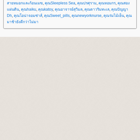
สายหมอกและก้อนเมฆ
,
คุณSleepless Sea
,
คุณปรศุราม
,
คุณหอมกร
,
คุณสอง
ผ่นดิน
,
คุณhaiku
,
คุณkatoy
,
คุณอาจารย์สุวิมล
,
คุณดาวริมทะเล
,
คุณปัญญา
Dh
,
คุณโอน่าจอมซ่าส์
,
คุณSweet_pills
,
คุณnewyorknurse
,
คุณร่มไม้เย็น
,
คุณ
มาช้ายังดีกว่าไม่มา