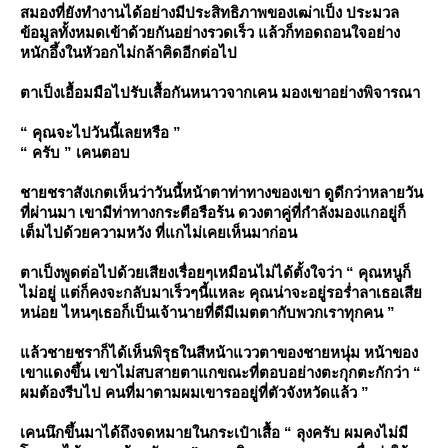
สมองที่ยังทำงานได้อย่างมีประสิทธิภาพของเฒ่าเป็ง ประมวล
ข้อมูลทั้งหมดเข้าด้วยกันอย่างรวดเร็ว แล้วก็ทอดถอนใจอย่าง
หนักอึ้งในหัวอกไม่กล้าคิดอีกต่อไป
ตาเป็งเอื้อมมือไปรับเสื้อกันหนาวจากเคน มองเขาอย่างพิจารณา
“ คุณจะไปวันนี้เลยหรือ ”
“ ครับ ” เคนตอบ
ชายชราสังเกตเห็นว่าวันนี้หน้าตาท่าทางของเขา ดูดีกว่าหลายวัน
ที่ผ่านมา เขามีท่าทางกระตือรือร้น ดวงตาคู่ที่กำลังมองแกอยู่ก็
เต็มไปด้วยความหวัง ที่แกไม่เคยเห็นมาก่อน
ตาเป็งพูดต่อไปด้วยเสียงเรื่อยๆเหมือนไม่ได้ตั้งใจว่า “ คุณหนูก็
ไม่อยู่ แต่ก็คงจะกลับมาเร็วๆนี้แหละ คุณน่าจะอยู่รอร่ำลาเธอเสี
หน่อย ไหนๆเธอก็เป็นเจ้านายที่ดีมีเมตตากับพวกเราทุกคน ”
ล้วชายชราก็ได้เห็นพิรุธในสีหน้าแววตาของชายหนุ่ม หน้าของ
เขาแดงขึ้น เขาไม่สบสายตาแกขณะที่ตอบอย่างตะกุกตะกักว่า “
ผมต้องรีบไป คนที่มาตามผมเขารออยู่ที่ตัวจังหวัดแล้ว ”
เคนนึกขึ้นมาได้ถึงจดหมายในกระเป๋าเสื้อ “ ลุงครับ ผมคงไม่มี