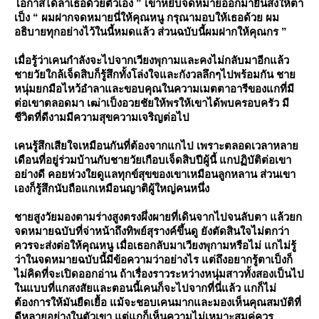
อกาสได้ลาเธอด้วยตัวเอง ” เขาหยิบจดหมายออกมายื่นส่งให้ตา
เป็ง “ ผมฝากจดหมายนี่ให้คุณหนู กรุณามอบให้เธอด้วย ผม
อธิบายทุกอย่างไว้ในนี้หมดแล้ว ส่วนฉบับนี้ผมฝากให้คุณกร ”
เมื่อรู้ว่าเคนกำลังจะไปจากเวียงพุกามและคงไม่กลับมาอีกแล้ว
ชายวัยใกล้เจ็ดสิบก็รู้สึกทั้งโล่งใจและกังวลลึกๆไปพร้อมกัน ชา
หนุ่มยกมือไหว้อำลาและขอบคุณในความเมตตาอารีของแกที่มี
ต่อเขาตลอดมา เฒ่าเป็งอวยชัยให้พรให้เขาได้พบครอบครัว มี
ชีวิตที่ดีงามมีความสุขความเจริญต่อไป
เคนรู้สึกเสียใจเหมือนกันที่ต้องจากแกไป เพราะตลอดเวลาหลา
เดือนที่อยู่ร่วมบ้านกับชายวัยเกือบเจ็ดสิบปีผู้นี้ แกปฏิบัติต่อเขา
อย่างดี คอยห่วงใยดูแลทุกข์สุขของเขาเหมือนลูกหลาน ส่วนเขา
เองก็รู้สึกนับถือแกเหมือนญาติผู้ใหญ่คนหนึ่ง
ชายสูงวัยมองตามร่างสูงตรงผึ่งผายที่เดินจากไปจนลับตา แล้วยก
จดหมายฉบับที่จ่าหน้าถึงทิพย์สุรางค์ขึ้นดู ยังตัดสินใจไม่ตกว่า
ควรจะส่งต่อให้คุณหนู เมื่อเธอกลับมาเวียงพุกามหรือไม่ แกไม่รู้
ว่าในจดหมายฉบับนี้มีข้อความว่าอย่างไร แต่ถึงอยากรู้ตาเป็งก็
ไม่คิดที่จะเปิดออกอ่าน ถ้าเรื่องราวระหว่างหนุ่มสาวทั้งสองเป็นไป
นแบบที่แกสงสัยและตอนนี้เคนก็จะไปจากที่นี่แล้ว แกก็ไม่
ต้องการให้มันยืดเยื้อ แม้จะชอบเคนมากและมองเห็นคุณสมบัติที่
ดีหลายอย่างในตัวเขา แต่แกก็เห็นความไม่เหมาะสมคู่ควร