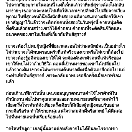
ไปจากเวียงพุกามในตอนนี้ แต่ก็เห็นแล้วว่าทิพย์สุรางค์คงไม่กลับ
มาง่ายๆ เธออาจจะหลบไปเพื่อให้เวลาเขาปลีกตัวไปเสียจากเวียง
พุกาม ในที่สุดเคนก็นึกถึงนักสืบสองคนที่มาเสนอทางเลือกให้เขา
เขาสัญญาไว้แล้วว่าจะติดต่อคนทั้งสองในวันพรุ่งนี้ ชายหนุ่มคิด
ทั้งคืนแล้วก่อนสว่างเขาก็ได้คำตอบ คำตอบที่จะตัดสินชีวิตและ
อนาคตของเขาในเรื่องที่เกี่ยวกับทิพย์สุรางค์
เขาจะต้องไปพบผู้หญิงที่ชื่อนวลละออไม่ว่าผลลัพธ์จะเป็นอย่างไร
ไม่ว่าเขาจะได้พบครอบครัวที่แท้จริงของเขาหรือไม่เขาก็ต้องไป
เขาจะต้องรู้อดีตของเขาให้ได้ จะต้องค้นหาตัวตนที่แท้จริงของ
เขาให้พบไม่ว่าด้วยวิธีใด ตอนนี้เป้าหมายของเขาได้เปลี่ยนไป
ล้วจากเดิม เขาจะไม่พยายามค้นหาอดีตเพื่อตัวเองอีกต่อไป แต่
จะทำเพื่อทิพย์สุรางค์ เขาจะกลับมาพบเธออีกครั้งเมื่อเขาพร้อม
ล้ว
ก่อนเก้านาฬิกาวันนั้น เคนขออนุญาตหนานคำใช้โทรศัพท์ใน
สำนักงาน ต่อไปหาคุณนวลละออตามหมายเลขที่เขาจดจำไว้
เสียงกริ่งโทรศัพท์ดังเพียงครั้งเดียวก็มีเสียงผู้หญิงตอบรับอย่าง
กระตือรือร้น ทำให้ชายหนุ่มแน่ใจว่าสมศักดิ์หรือเวทย์ ได้ติดต่อ
ไปที่หมายเลขนั้นเรียบร้อยแล้ว
“คริสหรือลูก” เธอผู้นั้นถามต่อหลังจากไม่ได้ยินอะไรจากเขา