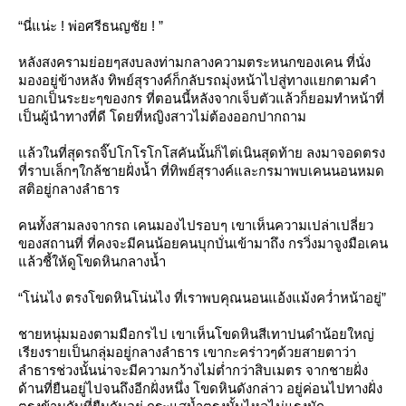
“นี่แน่ะ ! พ่อศรีธนญชัย ! ”
หลังสงครามย่อยๆสงบลงท่ามกลางความตระหนกของเคน ที่นั่ง
มองอยู่ข้างหลัง ทิพย์สุรางค์ก็กลับรถมุ่งหน้าไปสู่ทางแยกตามคำ
บอกเป็นระยะๆของกร ที่ตอนนี้หลังจากเจ็บตัวแล้วก็ยอมทำหน้าที่
เป็นผู้นำทางที่ดี โดยที่หญิงสาวไม่ต้องออกปากถาม
ล้วในที่สุดรถจิ๊ปโกโรโกโสคันนั้นก็ไต่เนินสุดท้าย ลงมาจอดตรง
ที่ราบเล็กๆใกล้ชายฝั่งน้ำ ที่ทิพย์สุรางค์และกรมาพบเคนนอนหมด
สติอยู่กลางลำธาร
คนทั้งสามลงจากรถ เคนมองไปรอบๆ เขาเห็นความเปล่าเปลี่ยว
ของสถานที่ ที่คงจะมีคนน้อยคนบุกบั่นเข้ามาถึง กรวิ่งมาจูงมือเคน
ล้วชี้ให้ดูโขดหินกลางน้ำ
“โน่นไง ตรงโขดหินโน่นไง ที่เราพบคุณนอนแอ้งแม้งคว่ำหน้าอยู่”
ชายหนุ่มมองตามมือกรไป เขาเห็นโขดหินสีเทาปนดำน้อยใหญ่
เรียงรายเป็นกลุ่มอยู่กลางลำธาร เขากะคร่าวๆด้วยสายตาว่า
ลำธารช่วงนั้นน่าจะมีความกว้างไม่ต่ำกว่าสิบเมตร จากชายฝั่ง
ด้านที่ยืนอยู่ไปจนถึงอีกฝั่งหนึ่ง โขดหินดังกล่าว อยู่ค่อนไปทางฝั่ง