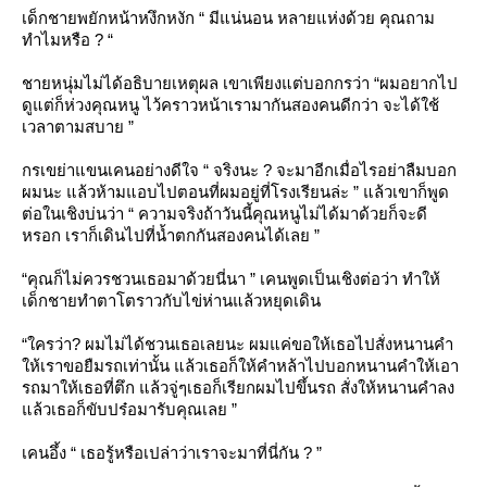
เด็กชายพยักหน้าหงึกหงัก “ มีแน่นอน หลายแห่งด้วย คุณถาม
ทำไมหรือ ? “
ชายหนุ่มไม่ได้อธิบายเหตุผล เขาเพียงแต่บอกกรว่า “ผมอยากไป
ดูแต่ก็ห่วงคุณหนู ไว้คราวหน้าเรามากันสองคนดีกว่า จะได้ใช้
เวลาตามสบาย ”
กรเขย่าแขนเคนอย่างดีใจ “ จริงนะ ? จะมาอีกเมื่อไรอย่าลืมบอก
ผมนะ แล้วห้ามแอบไปตอนที่ผมอยู่ที่โรงเรียนล่ะ ” แล้วเขาก็พูด
ต่อในเชิงบ่นว่า “ ความจริงถ้าวันนี้คุณหนูไม่ได้มาด้วยก็จะดี
หรอก เราก็เดินไปที่น้ำตกกันสองคนได้เลย ”
“คุณก็ไม่ควรชวนเธอมาด้วยนี่นา ” เคนพูดเป็นเชิงต่อว่า ทำให้
เด็กชายทำตาโตราวกับไข่ห่านแล้วหยุดเดิน
“ใครว่า? ผมไม่ได้ชวนเธอเลยนะ ผมแค่ขอให้เธอไปสั่งหนานคำ
ห้เราขอยืมรถเท่านั้น แล้วเธอก็ให้คำหล้าไปบอกหนานคำให้เอา
รถมาให้เธอที่ตึก แล้วจู่ๆเธอก็เรียกผมไปขึ้นรถ สั่งให้หนานคำลง
ล้วเธอก็ขับปร๋อมารับคุณเลย ”
เคนอึ้ง “ เธอรู้หรือเปล่าว่าเราจะมาที่นี่กัน ? ”