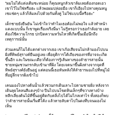
“ผมไม่ได้แต่งเติมซะหน่อย ก็คุณหนูกลัวเขาล้มเลยต้องกอดเอว
เขาไว้ไม่ใช่หรือฮะ แล้วพอผมปล่อยมือ เขาก็เอียงไปทางคุณหนู
เซแซ่ดๆ แล้วก็ล้มลงไปด้วยกันทั้งคู่ ไม่ใช่แบบนี้หรือฮะ”
เด็กชายยังยืนยัน ไม่เข้าใจว่าทำไมเธอต้องไม่พอใจ แล้วทำหน้า
ดงแบบนั้น ก็เขาพูดเรื่องจริงนี่นา ไม่รู้หรอกว่าเธอกำลังอาย เล
ต้องใช้ความโกรธ ปกปิดความหวั่นไหวที่เกิดขึ้นเมื่อนึกถึง
เหตุการณ์นั้น
ส่วนเคนก็ไม่ได้แตกต่างจากเธอ เขาเก้อเสียจนไม่กล้ามองไปบน
ฝั่งที่ทิพย์สุรางค์ยืนอยู่เลย เพื่อยุติการโต้เถียงของกรที่อาจจะเกิด
ขึ้นอีก และในขณะเดียวก็ต้องการรู้เส้นทางของลำธารสายนั้น
ชายหนุ่มชวนกรกลับเข้ามาที่ฝั่ง โดยเจตนาขึ้นฝั่งห่างจากจุดที่
ทิพย์สุรางค์ยังยืนอยู่ แต่ตอนนี้เธอหันหลังให้ลำธารมองไปที่หมู่ไม้
ที่อยู่ลึกจากฝั่งเข้าไป
เคนมองไปทางต้นน้ำแล้วชวนกรเดินเลาะไปตามชายฝั่ง หลังจาก
เดินลุยโคลนสีแดงๆบ้าง ปีนไปบนโขดหินเล็กๆที่ขวางทางบ้าง
หลีกเลี่ยงต้นไม้ที่ขึ้นอยู่ติดกับตลิ่งไปได้ไม่ไกลเท่าไร ทั้งสองก็พบ
ว่าลำธารสายนั้นเริ่มตีโค้ง แล้วหายลับตาไปในดงทึบจนมองไม่
เห็น