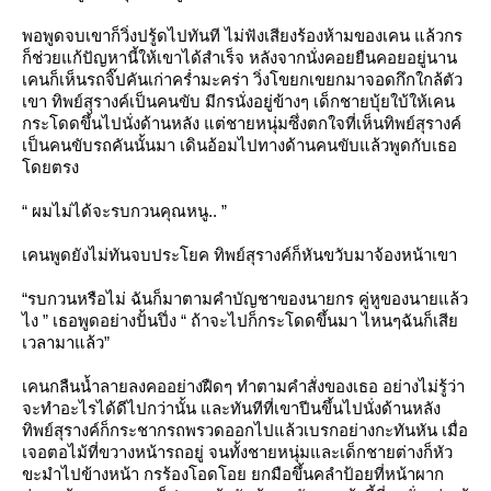
พอพูดจบเขาก็วิ่งปรู้ดไปทันที ไม่ฟังเสียงร้องห้ามของเคน แล้วกร
ก็ช่วยแก้ปัญหานี้ให้เขาได้สำเร็จ หลังจากนั่งคอยยืนคอยอยู่นาน
เคนก็เห็นรถจิ๊ปคันเก่าคร่ำมะคร่า วิ่งโขยกเขยกมาจอดกึกใกล้ตัว
เขา ทิพย์สุรางค์เป็นคนขับ มีกรนั่งอยู่ข้างๆ เด็กชายบุ้ยใบ้ให้เคน
กระโดดขึ้นไปนั่งด้านหลัง แต่ชายหนุ่มซึ่งตกใจที่เห็นทิพย์สุรางค์
เป็นคนขับรถคันนั้นมา เดินอ้อมไปทางด้านคนขับแล้วพูดกับเธอ
ดยตรง
“ ผมไม่ได้จะรบกวนคุณหนู.. ”
เคนพูดยังไม่ทันจบประโยค ทิพย์สุรางค์ก็หันขวับมาจ้องหน้าเขา
“รบกวนหรือไม่ ฉันก็มาตามคำบัญชาของนายกร คู่หูของนายแล้ว
ไง ” เธอพูดอย่างปั้นปึ่ง “ ถ้าจะไปก็กระโดดขึ้นมา ไหนๆฉันก็เสี
เวลามาแล้ว”
เคนกลืนน้ำลายลงคออย่างฝืดๆ ทำตามคำสั่งของเธอ อย่างไม่รู้ว่า
จะทำอะไรได้ดีไปกว่านั้น และทันทีที่เขาปีนขึ้นไปนั่งด้านหลัง
ทิพย์สุรางค์ก็กระชากรถพรวดออกไปแล้วเบรกอย่างกะทันหัน เมื่อ
เจอตอไม้ที่ขวางหน้ารถอยู่ จนทั้งชายหนุ่มและเด็กชายต่างก็หัว
ขะมำไปข้างหน้า กรร้องโอดโอย ยกมือขึ้นคลำป้อยที่หน้าผาก