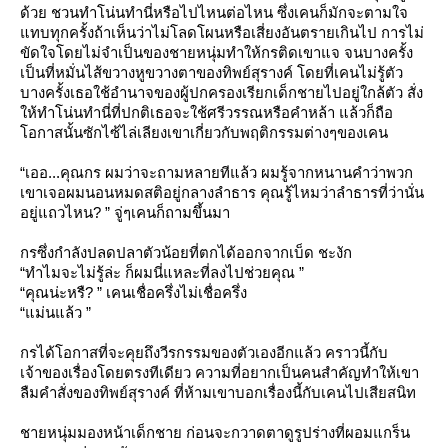
ด้วย ชวนทำโน่นทำนี่หรือไปไหนต่อไหน ซึ่งเคนก็มักจะตามใจ
ทบทุกครั้งถ้าเห็นว่าไม่โลดโผนหรือเสี่ยงอันตรายเกินไป การไม่
ขัดใจโดยไม่จำเป็นของชายหนุ่มทำให้กรติดเขาแจ จนบางครั้ง
เป็นที่หมั่นไส้ขวางหูขวางตาของทิพย์สุรางค์ โดยที่เคนไม่รู้ตัว
บางครั้งเธอใช้อำนาจของผู้ปกครองเรียกเด็กชายไปอยู่ใกล้ตัว สั่ง
ห้ทำโน่นทำนี่ที่ปกติเธอจะใช้ศรีวรรณหรือคำหล้า แล้วก็ถือ
อกาสนั้นซักไซ้ไล่เลียงเขาเกี่ยวกับพฤติกรรมต่างๆของเคน
“เออ...คุณกร ผมว่าจะถามหลายทีแล้ว ผมรู้จากหนานคำว่าพวก
เขาเจอผมนอนหมดสติอยู่กลางลำธาร คุณรู้ไหมว่าลำธารที่ว่านั่น
อยู่แถวไหน? ” จู่ๆเคนก็ถามขึ้นมา
กรซึ่งกำลังปลดปลาตัวน้อยที่ตกได้ออกจากเบ็ด ชะงัก
“ทำไมจะไม่รู้ล่ะ ก็ผมนี่แหละที่ลงไปช่วยคุณ ”
“คุณน่ะหรื? ” เคนเชื่อครึ่งไม่เชื่อครึ่ง
“แม่นแล้ว ”
กรได้โอกาสที่จะคุยถึงวีรกรรมของตัวเองอีกแล้ว คราวนี้กับ
เจ้าของเรื่องโดยตรงทีเดียว ความที่อยากเป็นคนสำคัญทำให้เขา
ลืมคำสั่งของทิพย์สุรางค์ ที่ห้ามเขาบอกเรื่องนี้กับเคนไปเสียสนิท
ชายหนุ่มมองหน้าเด็กชาย ก่อนจะกวาดตาดูรูปร่างที่ผอมแกร็น