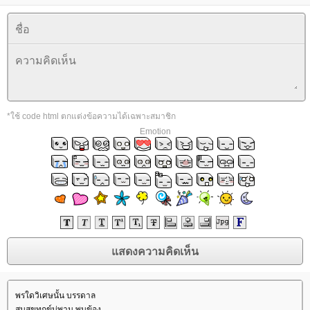
*ใช้ code html ตกแต่งข้อความได้เฉพาะสมาชิก
Emotion
พรใดวิเศษนั้น​ บ​ร​ร​ดาล
สบสุขทุกข์​บ่พาน​ พบข้อง