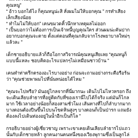
คุณหนู”
“ อ้าว บอกได้ไง ก็คุณหนูน่ะสิ สั่งผมไม่ให้บอกคุณ ” กรทำเสียง
เล็กเสียงน้อ
“ ทำไมไม่ให้บอก” เคนขมวดคิ้วนึกหาเหตุผลไม่ออก
“ เปิ้นบอกว่าไม่ต้องการเป็นเจ้าหนี้บุญคุณใคร ส่วนผมน่ะคันปาก
อยากบอกคุณจะตาย ตั้งแต่ตอนที่คุณกลับจากโรงพยาบาลใหม่ๆ
ล้วละ ”
เด็กชายอธิบายแล้วก็ถือโอกาสวิจารณ์คุณหนูเสียเลย “คุณหนูก็
บบนี้แหละ ชอบคิดอะไรแปลกๆไม่เหมือนชาวบ้าน ”
เคนทำท่าตรึกตรองอะไรบางอย่าง ก่อนจะถามอย่างกระตือรือร้น
ว่า “คุณช่วยพาผมไปที่นั่นหน่อยได้ไหม ”
“คุณจะไปหรือ? มันอยู่ไกลจากที่นี่มากนะ เดินไปไม่ไหวหรอก ถึง
จะเดินเลียบลำธารที่อยู่ติดกับที่ของเรานี่ไปได้ก็จริง แต่มันก็ไกล
มาก ใช้เวลาอย่างน้อยก็สองสามชั่วโมง เส้นทางที่ไปก็ลำบากมาก
บางตอนต้องปีนขึ้นไปบนโขดหินสูงๆ บางตอนก็เป็นป่ารก แถมยัง
ต้องลงไปเดินท่องอยู่ในน้ำอีกเป็นกิโล ”
กรอธิบายอย่างผู้เชี่ยวชาญ เพราะเขาเคยเดินเลียบลำธารไปแถว
นั้นกับเด็กชายหล้า ลูกคนงานคนหนึ่งของเวียงพุกามซึ่งเป็นลูกไล่