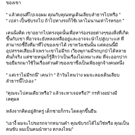
ของเขา
“ แล้วตอนที่ไปเจอผม คุณกับคุณหนูเดินเลียบลำธารไปหรือ ”
“ เปล่า เปิ้นขับรถไป ถ้าไปทางรถก็ใช้เวลาไม่นานเท่าไรหรอก ”
เคนนิ่งคิด เขาอยากไปตรงจุดนั้นเพื่อหาร่องรอยต่างๆของสิ่งที่เกิด
ขึ้นกับเขา ที่อาจจะยังหลงเหลืออยู่และอาจจะนำไปสู่เบาะแส ที่
สามารถชี้ถึงที่มาที่ไปของเขาได้ เขาหวังเช่นนั้น แต่ตอนนี้มี
อุปสรรคเสียแล้วเพราะเขาไม่มีรถ เวียงพุกามมีรถบุกป่าได้หลา
คันก็จริง แต่ชายหนุ่มก็รู้สึกว่าเป็นเรื่องไม่เหมาะสม ที่จะออกปาก
ขอยืมรถมาใช้ในเรื่องส่วนตัวของเขาซึ่งเป็นเพียงลูกจ้างคนหนึ่ง
“ แต่เราไม่มีรถนี่” เคนว่า “ ถ้าวันไหนว่าง ผมจะลองเดินเลียบ
ลำธารนี้ไปเอง ”
“คุณจะไปคนเดียวหรือ? แล้วจะหาเจอหรือ?“ กรท้วงอย่างมี
เหตุผล
หลังจากคิดอยู่สักครู่ เด็กชายก็กระโดดลุกขึ้นยืน
“เอางี้ ผมจะไปขอรถจากหนานคำ คุณขับรถได้ไม่ใช่หรือ คุณเป็น
คนขับ ผมเป็นคนนำทาง ตกลงไหม”