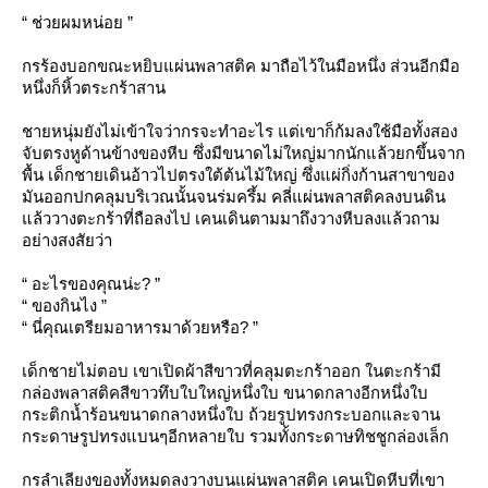
“ ช่วยผมหน่อย ”
กรร้องบอกขณะหยิบแผ่นพลาสติค มาถือไว้ในมือหนึ่ง ส่วนอีกมือ
หนึ่งก็หิ้วตระกร้าสาน
ชายหนุ่มยังไม่เข้าใจว่ากรจะทำอะไร แต่เขาก็ก้มลงใช้มือทั้งสอง
จับตรงหูด้านข้างของหีบ ซึ่งมีขนาดไม่ใหญ่มากนักแล้วยกขึ้นจาก
พื้น เด็กชายเดินอ้าวไปตรงใต้ต้นไม้ใหญ่ ซึ่งแผ่กิ่งก้านสาขาของ
มันออกปกคลุมบริเวณนั้นจนร่มครึ้ม คลี่แผ่นพลาสติคลงบนดิน
ล้ววางตะกร้าที่ถือลงไป เคนเดินตามมาถึงวางหีบลงแล้วถาม
อย่างสงสัยว่า
“ อะไรของคุณน่ะ? ”
“ ของกินไง ”
“ นี่คุณเตรียมอาหารมาด้วยหรือ? ”
เด็กชายไม่ตอบ เขาเปิดผ้าสีขาวที่คลุมตะกร้าออก ในตะกร้ามี
กล่องพลาสติคสีขาวทึบใบใหญ่หนึ่งใบ ขนาดกลางอีกหนึ่งใบ
กระติกน้ำร้อนขนาดกลางหนึ่งใบ ถ้วยรูปทรงกระบอกและจาน
กระดาษรูปทรงแบนๆอีกหลายใบ รวมทั้งกระดาษทิชชูกล่องเล็ก
กรลำเลียงของทั้งหมดลงวางบนแผ่นพลาสติค เคนเปิดหีบที่เขา