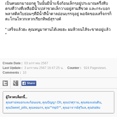
เป็นคนยกมาออกดู ในนั้นมีน้ำแข็งก้อนเล็กๆอยู่ประมาณครึ่งหีบ
ตรงที่ว่างที่เหลือมีน้ำเปล่าขวดเล็กวางอยู่สามสี่ขวด และกระบอก
พลาสติคใบย่อมๆที่มีน้ำสีน้ำตาลอ่อนบรรจุอยู่ พอจัดของเสร็จกรก็
ตะโกนโหวกเหวกเรียกทิพย์สุรางค์
“ เสร็จแล้วฮะ คุณหนูมาทานได้เลยฮะ ผมหิวจนไส้จะขาดอยู่แล้ว
”
Create Date :
03 มกราคม 2567
Last Update :
3 มกราคม 2567 16:47:25 น.
Counter :
924 Pageviews.
Comments :
10
ผู้โหวตบล็อกนี้...
คุณสายหมอกและก้อนเมฆ
,
คุณปัญญา Dh
,
คุณปรศุราม
,
คุณสองแผ่นดิน
,
คุณSweet_pills
,
คุณหอมกร
,
คุณ**mp5**
,
คุณอาจารย์สุวิมล
,
คุณhaiku