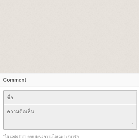
Comment
*ใช้ code html ตกแต่งข้อความได้เฉพาะสมาชิก