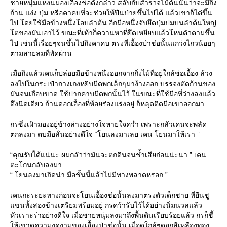
ชายหนุ่มแหงนมองเอื้องช่อดังกล่าว สลับกับสำรวจไม้ต้นนั้นว่าจะมีกิ่ง
ก้าน แง่ง ปุ่ม หรือคาคบที่จะช่วยให้ปีนป่ายขึ้นไปได้ แล้วเขาก็ไต่ขึ้น
ไป โดยใช้มือข้างหนึ่งโอบลำต้น อีกมือหนึ่งจับยึดปุ่มปมบนลำต้นใหญ่
ตของมันเอาไว้ ขณะที่เท้าก็ควานหาที่ยึดเหยียบแล้วโหนตัวตามขึ้น
ไป เช่นนี้เรื่อยๆจนขึ้นไปถึงคาคบ ตรงที่เอื้องป่าช่อนั้นแกว่งไกวน้อยๆ
ตามสายลมที่พัดผ่าน
เมื่อถึงแล้วเคนก็ปล่อยมือข้างหนึ่งออกจากกิ่งไม้ที่อยู่ใกล้ช่อเอื้อง ล้วง
ลงไปในกระเป๋ากางเกงหยิบมีดพกเล็กๆมาง้างออก บรรจงตัดก้านของ
มันจนเกือบขาด ใช้ปากคาบมีดพกนั้นไว้ ในขณะที่ใช้มือที่ว่างลงแล้ว
ดึงนิดเดียว ก้านดอกเอื้องที่ห้อยร่องแร่งอยู่ ก็หลุดติดมือเขาออกมา
กรซึ่งเฝ้ามองอยู่ข้างล่างอย่างใจหายใจคว่ำ เพราะกลัวเคนจะพลัด
ตกลงมา ตบมือลั่นอย่างดีใจ “โยนลงมาเลย เคน โยนมาให้เรา ”
“คุณรับได้แน่นะ ผมกลัวว่ามันจะตกดินจนช้ำเสียก่อนน่ะนา ” เคน
ตะโกนกลับลงมา
“ โยนลงมาเถิดน่า มือชั้นนี้แล้วไม่มีทางพลาดหรอก ”
เคนกะระยะทางก่อนจะโยนเอื้องช่อนั้นลงมาตรงตัวเด็กชาย ที่ยืนชู
ขนทั้งสองข้างเตรียมพร้อมอยู่ กรคว้ารับไว้ได้อย่างนิ่มนวลแล้ว
หัวเราะร่าอย่างดีใจ เมื่อชายหนุ่มลงมาถึงพื้นดินเรียบร้อยแล้ว กรก็ชี้
ห้เขาดูความงดงามของเอื้องป่าช่อนั้น เมื่อดูใกล้ๆดอกสีเหลืองทอง