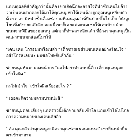
ต่เหตุผลที่สำคัญกว่านั้นคือ เขาเกิดนึกละอายใจที่นำชื่อเคนไปอ้าง
ว่าเป็นคนฝากดอกไม้มาให้คุณหนู ทำให้เคนต้องถูกคุณหนูเหยียบย่ำ
ด้วยวาจา มิหนำซ้ำเอื้องช่องามที่เคนอุตส่าห์ปีนป่ายขึ้นไปเก็บ ก็ยังถูก
นทิ้งถังขยะเสียอีก ตอนนี้เขาก็เลยแค่จะชดเชยให้เคนบ้าง ด้ว
ขนมจากฝีมือของคุณหนู แต่เขาก็ทำพลาดอีกแล้ว ที่อ้างว่าคุณหนูเป็น
คนฝากขนมกล่องนี้มาให้
“เคน เคน โกรธผมหรือเปล่า ” เด็กชายเขย่าแขนเคนอย่างร้อนใจ “
อย่าโกรธเลยนะ ผมขอโทษก็แล้วกัน ”
ชายหนุ่มหันมามองหน้ากร “ต่อไปอย่าทำแบบนี้อีก เดี๋ยวคุณหนูจะ
เข้าใจผิด ”
กรไม่เข้าใจ “เข้าใจผิดเรื่องอะไร ? ”
“ เธอจะคิดว่าผมลามปามน่ะสิ ”
ชายหนุ่มตอบเลี่ยงๆ แต่คราวนี้เด็กชายกลับเข้าใจ แถมเข้าใจไปไกล
กว่าความหมายของเคนเสียอีก
“ อ๋อ คุณกลัวว่าคุณหนูจะคิดว่าคุณชอบเธอน่ะเหรอ” เขายื่นหน้ายื่น
ตาเข้ามาถาม