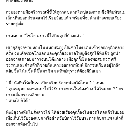
ทำสองอย่างเลย ”
กรมองตามมือศรีวรรณที่ชี้ให้ดูถาดขนาดใหญ่สองถาด ซึ่งมีพิมพ์ขนม
เล็กๆที่หยอดส่วนผสมไว้เรียบร้อยแล้ว พร้อมที่จะนำเข้าเตาอบเรียง
รายอยู่เต็ม
กรสูดปาก “ไชโย คราวนี้ได้กินคุกกี้บ้างแล้ว ”
เขากุลีกุจอช่วยหยิบโน่นหยิบนี่อยู่เป็นชั่วโมง เดินเข้าๆออกๆอีกหลา
ครั้ง จนเค้กช็อคโกแลตและคุกกี้สองถาดใหญ่ซึ่งสุกได้ที่แล้ว ถูกนำ
ออกจากเตาอบมาวางบนโต๊ะกลาง เมื่อคุกกี้เย็นลงพอสมควร ศรี
วรรณและคำหล้าก็ช่วยกันเคาะออกจากพิมพ์ มีกรวนเวียนอยู่ใกล้ๆ
หยิบชิ้นโน้นชิ้นนี้ขึ้นมาชิม จนทิพย์สุรางค์ต้องตีมือเขา
“ นี่! นั่งกินให้เป็นระเบียบเรียบร้อยหน่อยได้ไหม ? ” เธอดุ
“ คุณหนูฮะ ผมขอแบ่งไปไว้รับประทานในห้องบ้าง ได้ไหมฮะ ? ” กร
กระะลิ้มกระเหลี่ยถาม
“ แบ่งไปก็ได้ ”
ทิพย์สุรางหันไปสั่งสาวใช้ ให้ช่วยเรียงคุกกี้ลงในขวดโหลแก้วใบย่อม
เพื่อเก็บไว้รับรองแขก หรือสำหรับบิดาไว้รับประทานกับกาแฟ แล้วก็
ออกจากห้องนั้นไป