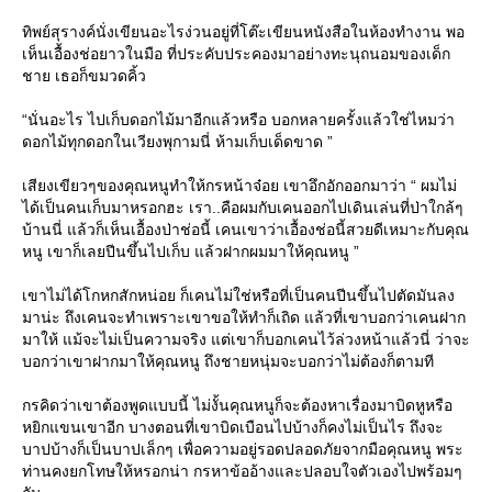
ทิพย์สุรางค์นั่งเขียนอะไรง่วนอยู่ที่โต๊ะเขียนหนังสือในห้องทำงาน พอ
เห็นเอื้องช่อยาวในมือ ที่ประคับประคองมาอย่างทะนุถนอมของเด็ก
ชาย เธอก็ขมวดคิ้ว
“นั่นอะไร ไปเก็บดอกไม้มาอีกแล้วหรือ บอกหลายครั้งแล้วใช่ไหมว่า
ดอกไม้ทุกดอกในเวียงพุกามนี่ ห้ามเก็บเด็ดขาด ”
เสียงเขียวๆของคุณหนูทำให้กรหน้าจ๋อย เขาอึกอักออกมาว่า “ ผมไม่
ได้เป็นคนเก็บมาหรอกฮะ เรา..คือผมกับเคนออกไปเดินเล่นที่ป่าใกล้ๆ
บ้านนี่ แล้วก็เห็นเอื้องป่าช่อนี้ เคนเขาว่าเอื้องช่อนี้สวยดีเหมาะกับคุณ
หนู เขาก็เลยปีนขึ้นไปเก็บ แล้วฝากผมมาให้คุณหนู ”
เขาไม่ได้โกหกสักหน่อย ก็เคนไม่ใช่หรือที่เป็นคนปีนขึ้นไปตัดมันลง
มาน่ะ ถึงเคนจะทำเพราะเขาขอให้ทำก็เถิด แล้วที่เขาบอกว่าเคนฝาก
มาให้ แม้จะไม่เป็นความจริง แต่เขาก็บอกเคนไว้ล่วงหน้าแล้วนี่ ว่าจะ
บอกว่าเขาฝากมาให้คุณหนู ถึงชายหนุ่มจะบอกว่าไม่ต้องก็ตามที
กรคิดว่าเขาต้องพูดแบบนี้ ไม่งั้นคุณหนูก็จะต้องหาเรื่องมาบิดหูหรือ
หยิกแขนเขาอีก บางตอนที่เขาบิดเบือนไปบ้างก็คงไม่เป็นไร ถึงจะ
บาปบ้างก็เป็นบาปเล็กๆ เพื่อความอยู่รอดปลอดภัยจากมือคุณหนู พระ
ท่านคงยกโทษให้หรอกน่า กรหาข้ออ้างและปลอบใจตัวเองไปพร้อมๆ