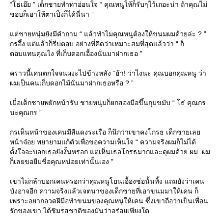
“โธ่เอ๊ย ” เด็กชายทำท่าอ่อนใจ “ คุณหนูให้ก็รับๆไว้เถอะน่า ถ้าคุณไม่
ชอบก็เอาให้ตาเป็งก็ได้นี่นา ”
ต่ชายหนุ่มยังมีคำถาม “ แล้วทำไมคุณหนูต้องให้ขนมผมด้วยล่ะ ? ”
กรอึ้ง แต่แล้วก็รีบตอบ อย่างที่คิดว่าเหมาะสมที่สุดแล้วว่า “ ก็
ตอบแทนคุณไง ที่เก็บดอกเอื้องนั่นมาฝากเธอ ”
คราวนี้เคนตกใจจนผงะไปข้างหลัง “ฮ้า! ว่าไงนะ คุณบอกคุณหนู ว่า
ผมเป็นคนเก็บดอกไม้นั่นมาฝากเธอหรือ ? ”
เมื่อเด็กชายพยักหน้ารับ ชายหนุ่มก็ยกสองมือขึ้นกุมขมับ “ โธ่ คุณกร
นะคุณกร ”
กรเห็นหน้าของเคนมีสีแดงระเรื่อ ก็นึกว่าเขาคงโกรธ เด็กชายเล
หน้าจ๋อย พยายามแก้ตัวเพื่อขอความเห็นใจ “ ความจริงผมก็ไม่ได้
ตั้งใจจะบอกเธอยังงั้นหรอก แต่เห็นเธอโกรธมากและดุผมด้วย ผม..ผม
ก็เลยขอยืมชื่อคุณหน่อยเท่านั้นเอง ”
เขาไม่กล้าบอกเคนหรอกว่าคุณหนูโยนเอื้องช่อนั้นทิ้ง แถมยังว่าเคน
บังอาจอีก ความจริงแล้วเจตนาของเด็กชายที่เอาขนมมาให้เคน ก็
เพราะอยากอวดฝีมือทำขนมของคุณหนูให้เคน ซึ่งเขาถือว่าเป็นเพื่อน
รักของเขา ได้ชิมรสชาติของมันว่าอร่อยเพียงใด