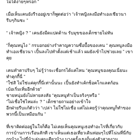
ไม่ได้ง่ายๆหรอก ”
เมื่อเห็นเคนยังรีรออยู่เขาก็พูดต่อว่า “เจ้าหญิงลงมือทำเองเชียวนา
รีบๆกินซะ ”
“ เจ้าหญิง ? ” เคนยังมืดแปดด้าน รับมุขของเด็กชายไม่ทัน
“ก็คุณหนูไง ” กรบอกอย่างรำคาญความซื่อบื้อของเคน “ คุณหนูลงมือ
ทำเองเชียวนา เปิ้นลงไปทำตั้งแต่เช้าแล้ว ผมยังเข้าไปช่วยเลย ” เขา
คุ
เคนทำตาปริบๆ ไม่รู้ว่าจะเชื่อกรได้แค่ไหน “คุณหนูของคุณเนี่ยนะ
ทำคุกกี้นี่ ”
“ใช่สิ ไม่ใช่แค่คุกกี้นี่เท่านั้นนะ เปิ้นยังทำเค้กช็อคโกแลตก้อน
เบ้อเริ่มเทิ่มอีกด้วย"
ชายหนุ่มยังไม่หายสงสัย “คุณหนูทำเป็นจริงๆหรือ ”
“ไม่เชื่อใช่ไหมล่ะ ? ” เด็กชายถามอย่างเข้าใจ
อีกฝ่ายรีบแก้ตัวว่า “เปล่า ไม่ใช่ไม่เชื่อ แต่ไม่เคยรู้ว่าคุณหนูก็ทำของ
พวกนี้เป็นเหมือนกัน ”
ที่เขาคิดต่ออยู่ในใจก็คือ ไม่เคยเห็นคุณหนูเธอทำอะไรที่เกี่ยวกับ
การบ้านการเรือนสักที เขาเห็นแต่เธอเที่ยวเดินท่อมๆไปที่โน่นที่นี่กับ
กรบ้าง ไปขี่ม้าเล่นคนเดียวบ้าง บางครั้งเธอก็แต่งตัวสวยงาม