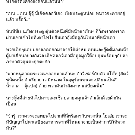
ที่โกตีร์ตั้งครึ่งตั้งค่อนแล้วนี่นา”
“เบน…เบน จุ๊จุ๊ นี่เอิชคลอว์เอง! เปิดประตูหน่อย หนาวจะตายอยู่
ล้ว บรื๊อว์..”
ทันทีที่เบนเปิดประตู ตุ่นตัวหนึ่งที่มีหน้าตาเปิ่นๆ ก็วิ่งพรวดพราด
ผ่านเขาเข้าไปที่เตาไฟไปยืนเอาอุ้งมือถูกันไปมาที่หน้าเตา
พวกเด็กๆแอบมองลอดออกมาจากใต้ผ่าห่ม เบนและกู๊ดดี้มองหน้า
ผู้มาเยือนอย่างกังวล เอิชคลอว์เอามือถูจมูกให้อบอุ่นพร้อมๆกับส่ง
ภาษาตัวตุ่นตะกุกตะกัก
“พวกหนูลาดตระเวณฯออกมาแล้วนะ ตัววีเซอร์กับตัว สโต๊ท (สัตว์
ชนิดหนึ่ง ตัวเรียวยาว มีหนวด ในฤดูร้อนขนจะเปลี่ยนเป็นสี
น้ำตาล – ผู้แปล) ด้วย พวกมันกำลังมาหาเสบียงเพิ่ม”
นางกู๊ดดี้ส่ายหัวไปมาขณะเช็ดปลายจมูกเจ้าตัวเล็กด้วยผ้ากัน
เปื้อน
“ข้ารู้! เราควรจะอพยพไปจากที่นี่พร้อมๆกับพวกนั้น โธ่เอ๋ย เราจะ
มีปัญญาไปหาเสบียงอาหารจากที่ไหนมาจ่ายเป็นค่าภาษีให้พวก
มัน?”