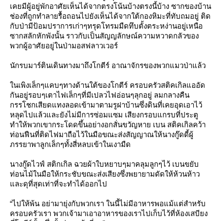
เคยมีผู้อยู่พักอาศัยเห็นได้จากตรงโน้นบ้างตรงนี้บ้าง ซากของบ้าน
ช่องที่ถูกทำลายรื้อถอนไปยังเห็นได้จากใต้กองหิมะที่ทับถมอยู่ ติด
กับป่ามีป้อมปราการเก่าๆทรุดโทรมมืดทึบตั้งตระหง่านอยู่เหนือ
ซากสลักหักพังนั้น ราวกับเป็นสัญญลักษณ์ความหวาดกลัวของ
พวกผู้อาศัยอยู่ในป่ามอสฟลาวเวอร์
นักรบมาร์ตินเดินทางมาถึงโกตีร์ อาณาจักรของพวกแมวป่าแล้ว
นเพิงเล็กๆแคบๆทางด้านใต้ของโกตีร์ ครอบครัวสติคเกิลแออัด
กันอยู่รอบๆเตาไฟเล็กๆที่มีเปลวไฟอ่อนๆลุกอยู่ ลมกลางคืน
กรรโชกเสียดแทงลอดเข้ามาตามรูฝาบ้านซึ่งดินที่เคยอุดเอาไว้
หลุดไปแล้วและยังไม่มีการซ่อมแซม เสียงกรอบแกรบที่ประตู
ทำให้พวกเขากระโดดขึ้นอย่างอกสั่นขวัญหาย เบน สติคเกิลคว้า
ท่อนฟืนที่ติดไฟมาถือไว้ในมือขณะส่งสัญญาณให้นางกู๊ดดี้ผู้
ภรรยาพาลูกเล็กๆทั้งสี่หลบเข้าในเงามืด
นางกู๊ดไวฟ์ สติกเกิล ฉวยผ้าใบหยาบๆมาคลุมลูกๆไว้ เบนขยับ
ท่อนไม้ในมือให้กระชับขณะส่งเสียงซึ่งพยายามดัดให้ห้วนห้าว
ละดุที่สุดเท่าที่จะทำได้ออกไป
“ไปให้พ้น อย่ามายุ่งกับพวกเรา ในนี้ไม่มีอาหารพอแม้แต่สำหรับ
ครอบครัวเรา พวกเจ้ามาเอาอาหารของเราไปเก็บไว้ที่ห้องเสบียง