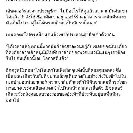
เอิชคลอว์ผละจากประตูช้าๆ “ไม่มีอะไรให้ดูแล้วละ พวกมันจับเขา
ได้แล้ว กำลังใช้เชือกมัดเขาอยู่ เออร์ร์ร์ น่าสงสาร พวกมันมีหลา
ตัวเกินไป เขาสู้ไม่ได้หรอกถึงจะเป็นนักรบก็เถอะ”
เบนคอตกไปครู่หนึ่ง แต่แล้วเขาก็ประสานอุ้งมือเข้าด้วยกัน
“ได้เวลาแล้ว ตอนนี้พวกมันกำลังสาละวนอยู่กับเชลยของมัน เดี๋ยว
ก็คงต้องลากเจ้าหนูนั่นไปที่ปราสาทของพวกแมวนั่นแน่ๆ เราต้อง
รีบไปกันเดี๋ยวนี้เลย โอกาสดีแล้ว”
อีกครู่หนึ่งต่อมาไฟในเตาในเพิงเล็กๆแห่งนั้นก็ค่อยๆมอดลง ซึ่ง
เป็นขณะเดียวกันกับที่ขบวนเล็กๆเดินทางกันอย่างเร่งรีบเข้าไปใน
เขตป่ามอสฟลอวเวอร์ พวกเขาก้มหัวลงต่ำให้พ้นจากลมที่กรรโชก
มาอย่างแรงจนเสียดแทงเข้าไปในหน้าตาและเนื้อตัว เอิชคลอว์
เดินระวังหลังคอยลบร่องรอยของอุ้งเท้าที่ประทับอยู่บนพื้นหิมะ
ออกไป