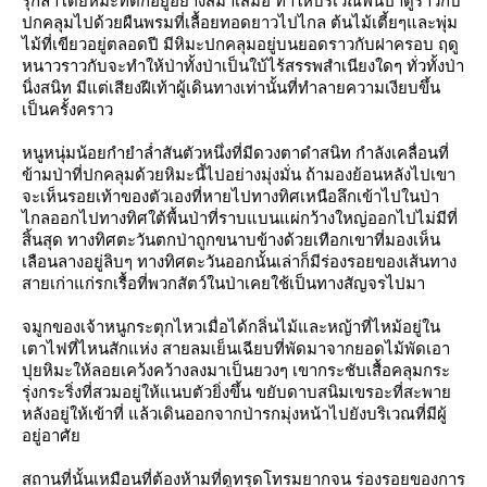
รุกล้ำโดยหิมะที่ตกอยู่อย่างสม่ำเสมอ ทำให้บริเวณพื้นป่าดูราวกับ
ปกคลุมไปด้วยผืนพรมที่เลื้อยทอดยาวไปไกล ต้นไม้เตี้ยๆและพุ่ม
ไม้ที่เขียวอยู่ตลอดปี มีหิมะปกคลุมอยู่บนยอดราวกับฝาครอบ ฤดู
หนาวราวกับจะทำให้ป่าทั้งป่าเป็นใบ้ไร้สรรพสำเนียงใดๆ ทั่วทั้งป่า
นิ่งสนิท มีแต่เสียงฝีเท้าผู้เดินทางเท่านั้นที่ทำลายความเงียบขึ้น
เป็นครั้งคราว
หนูหนุ่มน้อยกำยำล่ำสันตัวหนึ่งที่มีดวงตาดำสนิท กำลังเคลื่อนที่
ข้ามป่าที่ปกคลุมด้วยหิมะนี้ไปอย่างมุ่งมั่น ถ้ามองย้อนหลังไปเขา
จะเห็นรอยเท้าของตัวเองที่หายไปทางทิศเหนือลึกเข้าไปในป่า
ไกลออกไปทางทิศใต้พื้นป่าที่ราบแบนแผ่กว้างใหญ่ออกไปไม่มีที่
สิ้นสุด ทางทิศตะวันตกป่าถูกขนาบข้างด้วยเทือกเขาที่มองเห็น
เลือนลางอยู่ลิบๆ ทางทิศตะวันออกนั้นเล่าก็มีร่องรอยของเส้นทาง
สายเก่าแก่รกเรื้อที่พวกสัตว์ในป่าเคยใช้เป็นทางสัญจรไปมา
จมูกของเจ้าหนูกระตุกไหวเมื่อได้กลิ่นไม้และหญ้าที่ไหม้อยู่ใน
เตาไฟที่ไหนสักแห่ง สายลมเย็นเฉียบที่พัดมาจากยอดไม้พัดเอา
ปุยหิมะให้ลอยเคว้งคว้างลงมาเป็นยวงๆ เขากระชับเสื้อคลุมกระ
รุ่งกระริ่งที่สวมอยู่ให้แนบตัวยิ่งขึ้น ขยับดาบสนิมเขรอะที่สะพา
หลังอยู่ให้เข้าที่ แล้วเดินออกจากป่ารกมุ่งหน้าไปยังบริเวณที่มีผู้
อยู่อาศั
สถานที่นั้นเหมือนที่ต้องห้ามที่ดูทรุดโทรมยากจน ร่องรอยของการ