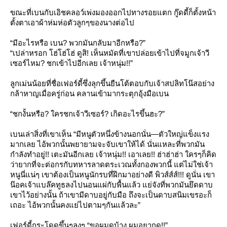
ขณะที่เบนกับเอิชคลอว์เพ่งมองออกไปทางรอยแตก กู๊ดดี้ก็ตั้งหน้า
ตั้งตาเอาผ้าห่มห่อตัวลูกๆของนางต่อไป
“มีอะไรหรือ เบน? พวกมันกลับมาอีกหรือ?”
“เปล่าหรอก โฮ่โฮ่โฮ่ ดูสิ! เห็นหมัดที่เขาปล่อยเข้าไปที่จมูกเจ้าวี
เซอร์ไหม? ชกเข้าไปอีกเลย เจ้าหนุ่ม!!”
ลูกเม่นน้อยที่ชื่อเฟอร์ดี้ซึ่งลุกขึ้นยืนโต้ตอบกับเจ้าสปลิทโน๊สอย่าง
กล้าหาญเมื่อครู่ก่อน คลานเข้ามากระตุกอุ้งมือเบน
“ชกงั้นหรือ? ใครชกเจ้าวีเซอร์? เกิดอะไรขึ้นฮะ?”
เบนเล่าสิ่งที่เขาเห็น “มีหนูตัวหนึ่งข้างนอกนั่น—ตัวใหญ่แข็งแรง
มากเลย ไอ้พวกนั้นพยายามจะจับเขาให้ได้ นั่นแหละที่พวกมัน
กำลังทำอยู่!! เตะมันอีกเลย เจ้าหนุ่ม!! เอาเลย!! ฮ่าฮ่าฮ่า ใครๆก็คิด
ว่ายากที่จะต่อกรกับทหารลาดตระเวณทั้งกองพวกนี้ แต่ไม่ใช่เจ้า
หนูนี่แน่ๆ เขาต้องเป็นหนูนักรบที่ฝึกมาอย่างดี พิวส์ส์ส์!!! ดูนั่น เขา
น๊อคเจ้าแบล๊คทูธลงไปนอนแผ่กับพื้นแล้ว แย่จังที่พวกมันยึดดาบ
เขาไว้อย่างนั้น ถ้าเขามีดาบอยู่กับมือ ถึงจะเป็นดาบสนิมเขรอะก็
เถอะ ไอ้พวกนั้นคงแย่ไปตามๆกันแล้วละ”
เฟอร์ดี้กระโดดขึ้นๆลงๆ “ขอผมดูบ้าง ผมอยากดู!!”