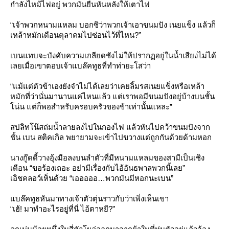
กำลังไหม้ไฟอยู่ พวกมันยืนหันหลังให้เตาไฟ
“เจ้าพวกหนามแหลม บอกซิว่าพวกเจ้าเอาขนมปัง เนยแข็ง แล้วก็
เหล้าหมักเดือนตุลาคมไปซ่อนไว้ที่ไหน?”
เบนแทบจะบังคับความเกลียดชังไม่ให้ปรากฏอยู่ในน้ำเสียงไม่ได้
เลยเมื่อเขาตอบเจ้าแบล๊คทูธที่ทำท่ายะโสว่า
“แม้แต่ตัวข้าเองยังจำไม่ได้เลยว่าเคยลิ้มรสเนยแข็งหรือเหล้า
หมักที่ว่านั่นมานานแค่ไหนแล้ว แต่เราพอมีขนมปังอยู่บ้างบนชั้น
น่น แต่ก็พอสำหรับครอบครัวของข้าเท่านั้นแหละ”
สปลิทโน๊สถ่มน้ำลายลงไปในกองไฟ แล้วหันไปคว้าขนมปังจาก
ชั้น เบน สติคเกิล พยายามจะเข้าไปขวางแต่ถูกกันด้วยด้ามหอก
นางกู๊ดดี้วางอุ้งมือลงบนลำตัวที่มีหนามแหลมของสามีเป็นเชิง
เตือน “ขอร้องเถอะ อย่ามีเรื่องกับไอ้อันธพาลพวกนี้เลย”
เอิชคลอว์เห็นด้วย “เอออออ…พวกมันมีหอกนะเบน”
บล๊คทูธหันมาทางเจ้าตัวตุ่นราวกับว่าเพิ่งเห็นเขา
“เฮ้! มาทำอะไรอยู่ที่นี่ ไอ้ตาหยี?”