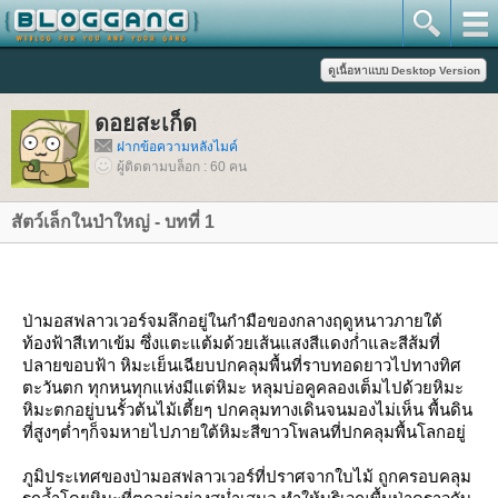
ดอยสะเก็ด
ฝากข้อความหลังไมค์
ผู้ติดตามบล็อก : 60 คน
สัตว์เล็กในป่าใหญ่ - บทที่ 1
ป่ามอสฟลาวเวอร์จมลึกอยู่ในกำมือของกลางฤดูหนาวภายใต้
ท้องฟ้าสีเทาเข้ม ซึ่งแตะแต้มด้วยเส้นแสงสีแดงก่ำและสีส้มที่
ปลายขอบฟ้า หิมะเย็นเฉียบปกคลุมพื้นที่ราบทอดยาวไปทางทิศ
ตะวันตก ทุกหนทุกแห่งมีแต่หิมะ หลุมบ่อคูคลองเต็มไปด้วยหิมะ
หิมะตกอยู่บนรั้วต้นไม้เตี้ยๆ ปกคลุมทางเดินจนมองไม่เห็น พื้นดิน
ที่สูงๆต่ำๆก็จมหายไปภายใต้หิมะสีขาวโพลนที่ปกคลุมพื้นโลกอยู่
ภูมิประเทศของป่ามอสฟลาวเวอร์ที่ปราศจากใบไม้ ถูกครอบคลุม