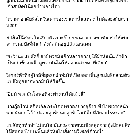
ลูกเม่นน้อยหนึ่งในสี่ตัวโผล่ออกมาจากผ้าใบที่ห่มตัวอยู่แล้วจ้อง
เจ้าสปลิทโน๊สอย่างเอาเรื่อง
“เขามาอาศัยผิงไฟในเตาของเราเท่านั้นแหละ ไม่ต้องยุ่งกับเขา
หรอก!”
สปลิทโน๊สระเบิดเสียงหัวเราะก๊ากออกมาอย่างขบขัน ทำให้เศษ
จากขนมปังที่มันกำลังกัดกินอยู่ปลิวว่อนลงมา
“ระวังนะ แบล๊คกี้ ยังมีพวกมันอีกหลายตัวอยู่ใต้ผ้าห่มนั่น ถ้าข้า
เป็นเจ้าข้าจะเฝ้าดูพวกมันไม่ให้คลาดสายตาทีเดียว”
วีเซอร์ตัวที่อยู่ใกล้ที่สุดยกผ้าห่มให้เปิดออกเห็นลูกเม่นอีกสามตัว
บล๊คทูธลากพวกมันให้ยืนขึ้น
“อืมม์ พวกมันโตพอที่จะทำงานได้แล้วนี่”
นางกู๊ดไวฟ์ สติคเกิล กระโดดพรวดอย่างดุร้ายเข้าไปขวางหน้า
พวกมันเอาไว้ “ ปล่อยลูกข้านะ ลูกข้าไม่มีพิษมีภัยอะไรหรอก”
บล๊คทูธทำท่าไม่สนใจ มันกระชากขนมปังหลุดจากอุ้งมือสปลิท
น๊สตกลงไปบนพิ้นแล้วหันไปสั่งงานวีเซอร์ตัวหนึ่ง