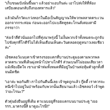
“เก็บขนมปังนั่นขึ้นมา แล้วอย่าแอบกินล่ะ เอาไปส่งให้ที่ห้อง
เสบียงตอนกลับถึงกองทหารแล้ว”
ล้วมันก็กวัดแกว่งหอกในมือเป็นสัญญาณให้พวกพลลาดตระเวน
ออกจากกระท่อม ก่อนจะออกไปแบล๊คทูธตะโกนสั่งสองสามี
ภรรยาว่า
“ส่งเจ้าสี่ตัวนั่นออกไปที่ทุ่งนาพรุ่งนี้ ไม่งั้นพวกเจ้าทั้งหมดจะถูกจับ
ไปขังคุกที่โกตีร์ไม่ได้เห็นเดือนเห็นตะวันตลอดฤดูหนาวเลยเชียว
ละ”
เอิชคลอว์แนบตาเข้าตรงรอยแตกที่บานประตูมองตามพวกพล
ลาดตระวณที่เดินมุ่งหน้าไปทางโกตีร์ ส่วนเบนก็ไม่ยอมเสียเวลา
ม้เพียงอึดใจ เขาเอาผ้าห่มทั้งหมดที่มีอยู่ในบ้านห่อหุ้มตัวลูกทั้งสี่
จนมิดชิด
“เอาล่ะ พอกันที! เราไปกันคืนนี้เลย เจ้าพูดถูกแล้ว กู๊ดดี้ เราควรจะ
หนีเข้าไปอยู่ในป่าพร้อมกับพวกนั้นเสียนานแล้ว เอิชคลอว์ เจ้าพูด
ว่าอะไรนะ?”
ตัวตุ่นยังยืนอยูที่เดิม ตาแนบอยูที่รอยแตกบนบานประตู “เยอ
รรร..มาตรงนี้สิ มาดูอะไรนี่!!”