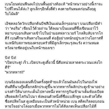
เบนโยนท่อนฟืนลงไปบนพื้นอย่างท้อแท้ “หน้าหนาวอย่างนี้เราจะ
ไปที่ไหนได้ล่ะ? ลูกเล็กๆอีกตั้งสี่ตัว คงตายกันหมดก่อนถึงฤดู
บไม้ผลิ”
เอิชคลอว์ควักเปลือกต้นบีชสีเงินแผ่นเล็กๆออกมา บนเปลือกมีคำ
ว่า “คอริม” เขียนไว้ด้วยถ่าน ใต้ลงมาเป็นแผนที่ซึ่งเขียนเอาไว้
หยาบๆบอกเส้นทางเข้าไปในป่ามอสฟลาวเวอร์ ไกลลิบลับจากโก
ตีร์ เบนศึกษาเส้นทางในแผนที่ ต่อสู้อย่างหนักอยู่ระหว่างโอกาสที่
จะหนีกับสภาพของครอบครัวที่มีลูกเล็กๆพะรุงพะรัง ความหมด
หวังฉายชัดอยู่บนใบหน้าของเขา
ปัง! ปัง!
“เปิดประตู! เร็ว..เปิดประตูเดี๋ยวนี้ นี่คือหน่วยลาดตระเวณแห่งโก
ตีร์”
“พวกทหาร!!”
เบนจ้องมองแผนที่เป็นครั้งสุดท้ายแล้วโยนมันลงไปในกองไฟ
ทันทีที่นางกู๊ดดี้ยกสลักประตูขึ้น พวกทหารก็ผลักประตูเข้ามาอย่าง
รงทำให้นางกระเด็นไปทางหนึ่ง ทหารกรูกันเข้ามาเต็มห้องเบียด
เสียดผลักไสกันไปมา พังพอนตัวหนึ่งที่ชื่อแบล๊กทูธ และตัวสโต๊ท
ชื่อสปลิทโนส ดูเหมือนจะเป็นหัวหน้าหน่วย เบน สติคเกิลลอบถอน
หายใจอย่างโล่งอกเมื่อพวกทหารไม่ได้สังเกตเห็นเปลือกไม้ที่