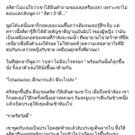
ลลิตาไม่แน่ใจว่าเขาได้ยินคำถามของเธอหรือเปล่า เพราะเขาไม่
ตอบแต่กลับพูดว่า “ ลิตา ถ้าพี่...”
พูดได้แค่นั้นเขาก็กอดเธอแน่นขึ้นกว่าเดิมจนเธอรู้สึกเจ็บ แต่
คราวนี้ลลิตารู้สึกได้ด้วยสัญชาติญาณอันฉับไวของผู้หญิง ว่ามัน
เป็นเหมือนกอดของคนที่กำลังจะจมน้ำ ที่พยายามไขว่คว้าหาที่ยึด
เหนี่ยวเพื่อดึงตัวเองให้รอด ไม่ใช่กอดด้วยความเสน่หายาใจที่มี
ต่อกันระหว่างหญิงกับชาย เหมือนทุกครั้งที่ผ่านมา
นที่สุดเขาก็พูดว่า “เปล่า ไม่มีอะไรหรอก ” พร้อมกันนั้นก็ลุกขึ้น
นั่ง รั้งเอาตัวเธอให้นั่งขึ้นมาด้วยกัน
“ไปนอนเถอะ ดึกมากแล้ว พี่จะไปส่ง ”
คริสลุกขึ้นยืน ดึงแขนลลิตาให้เดินตามเขาไป เมื่อถึงหน้าห้อง เขา
ก็กอดเธอไว้อีกครั้งหนึ่งอย่างหลวมๆ ก้มลงจูบเบาๆที่แก้มข้างหนึ่ง
ล้วเปิดประตูให้เธอเดินเข้าห้องไป
“ราตรีสวัสดิ์ ”
เขาพูดกับเธอเป็นประโยคสุดท้ายแล้วงับประตูเดินจากไป ทิ้งให้
ลลิตายืนงงอยู่หลังบานประตู ไม่เข้าใจว่าเกิดอะไรขึ้นกับเขา