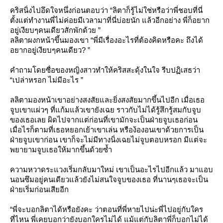
คริสนิ่งไปอึดใจหนึ่งก่อนตอบว่า “ลิตาก็รู้ไม่ใช่หรือว่าพี่ชอบที่นี่
ตั้งแต่ทำงานพี่ไม่ค่อยมีเวลามาที่นี่บ่อยนัก แล้วอีกอย่าง พี่ก็อยาก
อยู่เงียบๆคนเดียวสักพักด้วย ”
ลลิตาผงกหน้าขึ้นมองเขา “พี่มีเรื่องอะไรที่ต้องคิดหรือคะ ถึงได้
อยากอยู่เงียบๆคนเดียว? ”
คำถามโดยซื่อของหญิงสาวทำให้คริสสะดุ้งในใจ รีบปฏิเสธว่า
“เปล่าหรอก ไม่มีอะไร ”
ลลิตามองหน้าเขาอย่างสงสัยและยิ่งสงสัยมากขึ้นไปอีก เมื่อเธอ
จูบเขาแผ่วๆ ที่แก้มแล้วเขายังเฉย ราวกับไม่ได้รู้สึกรู้สมกับจูบ
ของเธอเลย ผิดไปจากแต่ก่อนที่เขามักจะเป็นฝ่ายจูบเธอก่อน
เมื่อไรก็ตามที่เธอหยอกเย้าเขาเล่น หรือง้องอนเขาด้วยการเป็น
ฝ่ายจูบเขาก่อน เขาก็จะไม่มีทางนิ่งเฉยไม่จูบตอบหรอก มีแต่จะ
พยายามจูบเธอให้มากขึ้นด้วยซ้ำ
ความหวาดระแวงเริ่มกลับมาใหม่ เขาเป็นอะไรไปอีกแล้ว มาแอบ
นอนซึมอยู่คนเดียวแล้วยังไม่สนใจจูบของเธอ ที่นานๆเธอจะเป็น
ฝ่ายเริ่มก่อนเสียอีก
“พี่จะบอกลิตาได้หรือยังคะ ว่าตอนที่พี่หายไปน่ะพี่ไปอยู่กับใคร
ที่ไหน พี่เคยบอกว่ายังบอกใครไม่ได้ แม้แต่กับลิตาพี่ก็บอกไม่ได้