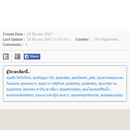
Create Date :
25 มีนาคม 2567
Last Update :
25 มีนาคม 2567 21:47:34 น.
Counter :
785 Pageviews.
Comments :
5
ผู้โหวตบล็อกนี้...
คุณฟ้าใสวันใหม่
,
คุณปัญญา Dh
,
คุณhaiku
,
คุณSweet_pills
,
คุณสายหมอกและ
ก้อนเมฆ
,
คุณหอมกร
,
คุณอาจารย์สุวิมล
,
คุณkatoy
,
คุณtanjira
,
คุณปรศุราม
,
คุณEmmy Journey พากิน พาเที่ยว
,
คุณeternalyrs
,
คุณโฮมสเตย์ริมน้ำ
,
คุณmariabamboo
,
คุณแมวเซาผู้น่าสงสาร
,
คุณnewyorknurse
,
คุณpeaceplay