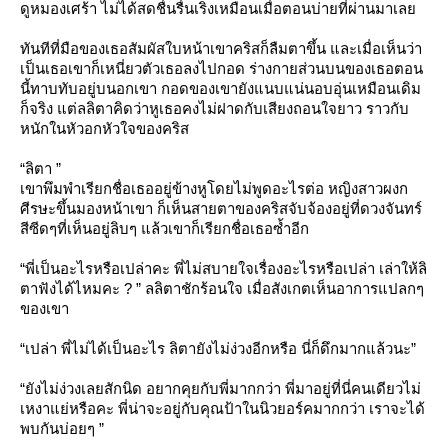
ดูหมองเศร้า ไม่ได้สดชื่นรื่นเริงเหมือนเมื่อตอนบ่ายที่ผ่านมาเล
ทันทีที่มือของเธอสัมผัสใบหน้าเขาคริสก็ลืมตาขึ้น และเมื่อเห็นว่า
เป็นเธอเขาก็เหนี่ยวตัวเธอลงไปกอด ร่างกายส่วนบนของเธอตอน
นี้ทาบทับอยู่บนอกเขา กอดของเขายังแนบแน่นอบอุ่นเหมือนเดิม
ก็จริง แต่ลลิตาคิดว่าหูเธอคงไม่ฝาดกับเสียงถอนใจยาว ราวกับ
หนักในหัวอกหัวใจของคริส
“ลิตา ”
เขาพึมพำเรียกชื่อเธออยู่ข้างหูโดยไม่พูดอะไรต่อ หญิงสาวผงก
ศีรษะขึ้นมองหน้าเขา ก็เห็นสายตาของคริสจับจ้องอยู่ที่ดวงจันทร์
สีซีดๆที่เห็นอยู่ลิบๆ แล้วเขาก็เรียกชื่อเธอซ้ำอีก
“พี่เป็นอะไรหรือเปล่าคะ พี่ไม่สบายใจเรื่องอะไรหรือเปล่า เล่าให้ลิ
ตาฟังได้ไหมคะ ? ” ลลิตาชักร้อนใจ เมื่อสังเกตเห็นอาการแปลกๆ
ของเขา
“เปล่า พี่ไม่ได้เป็นอะไร ลิตายังไม่ง่วงอีกหรือ นี่ก็ดึกมากแล้วนะ”
“ยังไม่ง่วงเลยสักนิด อยากคุยกับพี่มากกว่า พี่มาอยู่ที่นี่คนเดียวไม่
เหงาแย่หรือคะ พี่น่าจะอยู่กับคุณป้าในนิวยอร์คมากกว่า เราจะได้
พบกันบ่อยๆ ”