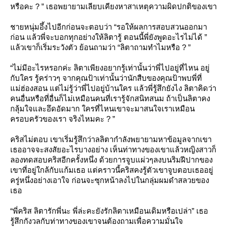
หรือคะ ? ” เธอพยายามเลียบเคียงหาสาเหตุความผิดปกติของเขา
ชายหนุ่มอึ้งไปอีกก่อนจะตอบว่า “รอให้ผลการสอบสวนออกมา
ก่อน แล้วพี่จะบอกทุกอย่างให้ลิตารู้ ตอนนี้พี่ยังพูดอะไรไม่ได้ ”
ล้วเขาก็เริ่มระวังตัว ย้อนถามว่า “ลิตาถามทำไมหรือ ? ”
“ไม่มีอะไรหรอกค่ะ ลิตาเพียงอยากรู้เท่านั้นว่าพี่ไปอยู่ที่ไหน อยู่
กับใคร รู้คร่าวๆ จากคุณป้าเท่านั้นว่านักสืบของคุณป้าพบพี่ที่
ม่ฮ่องสอน แต่ไม่รู้ว่าพี่ไปอยู่บ้านใคร แล้วพี่รู้สึกยังไง ลิตาคิดว่า
คนอื่นหรือที่อื่นก็ไม่เหมือนคนที่เรารู้จักสนิทสนม ถ้าเป็นลิตาคง
กลุ้มใจและอึดอัดมาก ใครที่ไหนเขาจะมาสนใจเราเหมือน
ครอบครัวของเรา จริงไหมคะ ? ”
คริสไม่ตอบ เขาเริ่มรู้สึกว่าลลิตากำลังพยายามหาข้อมูลจากเขา
เธออาจจะสงสัยอะไรบางอย่าง เห็นท่าทางของเขาแล้วหญิงสาวก็
ลองทดสอบคริสอีกครั้งหนึ่ง ด้วยการจูบแผ่วๆลงบนริมฝีปากของ
เขาที่อยู่ใกล้กับแก้มเธอ แต่คราวนี้คริสคงรู้ตัวเขาจูบตอบเธออยู่
ครู่หนึ่งอย่างเอาใจ ก่อนจะซุกหน้าลงไปในกลุ่มผมดำสลวยของ
เธอ
“พี่คริส ลิตารักพี่นะ พี่ล่ะคะยังรักลิตาเหมือนเดิมหรือเปล่า” เธอ
รู้สึกกังวลกับท่าทางของเขาจนต้องถามเพื่อความมั่นใจ