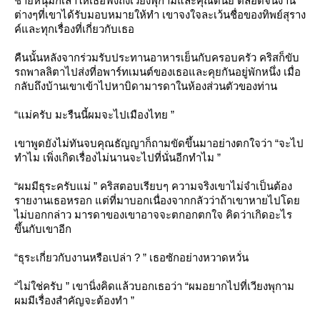
ชายหนุ่มก็เล่าให้เธอฟังถึงเวียงพุกามและคุณดนัย ตลอดจนงาน
ต่างๆที่เขาได้รับมอบหมายให้ทำ เขาจงใจละเว้นชื่อของทิพย์สุราง
ค์และทุกเรื่องที่เกี่ยวกับเธอ
คืนนั้นหลังจากร่วมรับประทานอาหารเย็นกับครอบครัว คริสก็ขับ
รถพาลลิตาไปส่งที่อพาร์ทเมนต์ของเธอและคุยกันอยู่พักหนึ่ง เมื่อ
กลับถึงบ้านเขาเข้าไปหาบิดามารดาในห้องส่วนตัวของท่าน
“แม่ครับ มะรืนนี้ผมจะไปเมืองไทย ”
เขาพูดยังไม่ทันจบคุณธัญญาก็ถามขัดขึ้นมาอย่างตกใจว่า “จะไป
ทำไม เพิ่งเกิดเรื่องไม่นานจะไปที่นั่นอีกทำไม ”
“ผมมีธุระครับแม่ ” คริสตอบเรียบๆ ความจริงเขาไม่จำเป็นต้อง
รายงานเธอหรอก แต่ที่มาบอกเนื่องจากกลัวว่าถ้าเขาหายไปโด
ไม่บอกกล่าว มารดาของเขาอาจจะตกอกตกใจ คิดว่าเกิดอะไร
ขึ้นกับเขาอีก
“ธุระเกี่ยวกับงานหรือเปล่า ? ” เธอซักอย่างหวาดหวั่น
“ไม่ใช่ครับ ” เขานิ่งคิดแล้วบอกเธอว่า “ผมอยากไปที่เวียงพุกาม
ผมมีเรื่องสำคัญจะต้องทำ ”