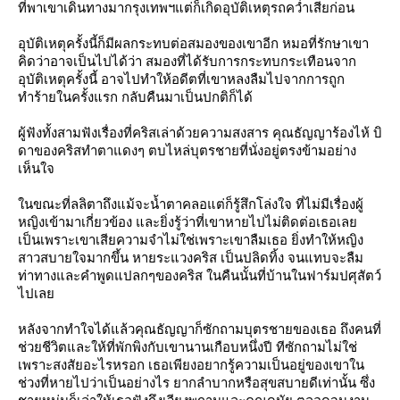
ที่พาเขาเดินทางมากรุงเทพฯแต่ก็เกิดอุบัติเหตุรถคว่ำเสียก่อน
อุบัติเหตุครั้งนี้ก็มีผลกระทบต่อสมองของเขาอีก หมอที่รักษาเขา
คิดว่าอาจเป็นไปได้ว่า สมองที่ได้รับการกระทบกระเทือนจาก
อุบัติเหตุครั้งนี้ อาจไปทำให้อดีตที่เขาหลงลืมไปจากการถูก
ทำร้ายในครั้งแรก กลับคืนมาเป็นปกติก็ได้
ผู้ฟังทั้งสามฟังเรื่องที่คริสเล่าด้วยความสงสาร คุณธัญญาร้องไห้ บิ
ดาของคริสทำตาแดงๆ ตบไหล่บุตรชายที่นั่งอยู่ตรงข้ามอย่าง
เห็นใจ
นขณะที่ลลิตาถึงแม้จะน้ำตาคลอแต่ก็รู้สึกโล่งใจ ที่ไม่มีเรื่องผู้
หญิงเข้ามาเกี่ยวข้อง และยิ่งรู้ว่าที่เขาหายไปไม่ติดต่อเธอเล
เป็นเพราะเขาเสียความจำไม่ใช่เพราะเขาลืมเธอ ยิ่งทำให้หญิง
สาวสบายใจมากขึ้น หายระแวงคริส เป็นปลิดทิ้ง จนแทบจะลืม
ท่าทางและคำพูดแปลกๆของคริส ในคืนนั้นที่บ้านในฟาร์มปศุสัตว์
ไปเล
หลังจากทำใจได้แล้วคุณธัญญาก็ซักถามบุตรชายของเธอ ถึงคนที่
ช่วยชีวิตและให้ที่พักพิงกับเขานานเกือบหนึ่งปี ทีซักถามไม่ใช่
เพราะสงสัยอะไรหรอก เธอเพียงอยากรู้ความเป็นอยู่ของเขาใน
ช่วงที่หายไปว่าเป็นอย่างไร ยากลำบากหรือสุขสบายดีเท่านั้น ซึ่ง