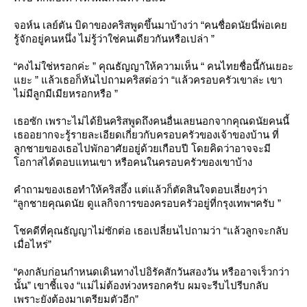
จอห์น เลย์ตัน บิดาของคริสพูดขึ้นมาบ้างว่า “คนชื่อดนัยนี่พ่อเค
รู้จักอยู่คนหนึ่ง ไม่รู้ว่าใช่คนเดียวกันหรือเปล่า ”
“คงไม่ใช่หรอกค่ะ ” คุณธัญญาให้ความเห็น “ คนไทยชื่อนี้กันเยอะ
ะ ” แล้วเธอก็หันไปถามคริสต่อว่า “แล้วครอบครัวเขาล่ะ เขา
ไม่มีลูกมีเมียหรอกหรือ ”
เธอซัก เพราะไม่ได้ยินคริสพูดถึงคนอื่นเลยนอกจากคุณดนัยคนนี้
เธออยากจะรู้รายละเอียดเกี่ยวกับครอบครัวของเจ้าของบ้าน ที่
ลูกชายของเธอไปพักอาศัยอยู่ด้วยเกือบปี โดยคิดว่าอาจจะมี
อกาสได้ตอบแทนเขา หรือคนในครอบครัวของเขาบ้าง
คำถามของเธอทำให้คริสอึ้ง แต่แล้วก็ตัดสินใจตอบเลี่ยงๆว่า
“ลูกชายคุณดนัย ดูแลกิจการของครอบครัวอยู่ที่กรุงเทพฯครับ ”
ชคดีที่คุณธัญญาไม่ซักต่อ เธอเปลี่ยนไปถามว่า “แล้วลูกจะกลับ
เมื่อไหร่”
“คงกลับก่อนกำหนดเดินทางไปอิรัคสักวันสองวัน หรืออาจเร็วกว่า
นั้น” เขาชี้แจง “แม่ไม่ต้องห่วงหรอกครับ ผมจะรีบไปรีบกลับ
เพราะยังต้องมาเตรียมตัวอีก”