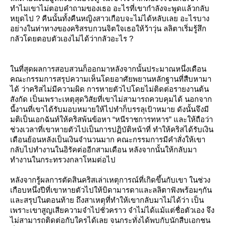
ทำไมเขาไม่ตอบคำถามของเธอ อะไรที่เขากำลังจะพูดแล้วกลับ
หยุดไป ? คืนนั้นทั้งคืนหญิงสาวเกือบจะไม่ได้หลับเลย อะไรบาง
อย่างในท่าทางของคริสรบกวนจิตใจเธอให้ว้าวุ่น ลลิตาเริ่มรู้สึก
กลัวโดยตอบตัวเองไม่ได้ว่ากลัวอะไร ?
นที่สุดผลการสอบสวนก็ออกมาหลังจากนั้นประมาณหนึ่งเดือน
คณะกรรมการสรุปความเห็นโดยอาศัยพยานหลักฐานที่สืบหามา
ได้ ว่าคริสไม่มีความผิด การหายตัวไปโดยไม่ติดต่อรายงานต้น
สังกัด เป็นเพราะเหตุสุดวิสัยที่เขาไม่สามารถควบคุมได้ นอกจาก
นี้งานที่เขาได้รับมอบหมายให้ไปทำก็บรรลุเป้าหมาย ดังนั้นจึงมี
มติเป็นเอกฉันท์ให้คริสพ้นข้อหา “หนีราชการทหาร” และให้ถือว่า
ช่วงเวลาที่เขาหายตัวไปเป็นการปฏิบัติหน้าที่ ทำให้คริสได้รับเงิน
เดือนย้อนหลังเป็นเงินจำนวนมาก คณะกรรมการมีคำสั่งให้เขา
กลับไปทำงานในอิรัคต่ออีกสามเดือน หลังจากนั้นให้กลับมา
ทำงานในกระทรวงกลาโหมต่อไป
หลังจากรู้ผลการตัดสินคริสเล่าเหตุการณ์ที่เกิดขึ้นกับเขา ในช่วง
เกือบหนึ่งปีที่เขาหายตัวไปให้บิดามารดาและลลิตาฟังพร้อมๆกัน
ละสรุปในตอนท้าย ถึงสาเหตุที่ทำให้เขากลับมาไม่ได้ว่า เป็น
เพราะเขาสูญเสียความจำไปชั่วคราว จำไม่ได้แม้แต่ชื่อตัวเอง จึง
ไม่สามารถติดต่อกับใครได้เลย จนกระทั่งได้พบกับนักสืบเอกชน