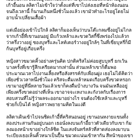
เก้าอี้นอน ลลิตาไม่เข้าใจว่าตั้งแต่ที่เขาไปส่งเธอที่หน้าห้องนอน
จนถึงเวลานี้ ก็นานเกินหนึ่งชั่วโมงแล้ว เขามัวทำอะไรอยู่โดยไม่
อาบน้ำเปลี่ยนเสื้อผ้า
ต่เมื่อย่องเข้าไปใกล้ ลลิตาก็มองเห็นว่าบนโต๊ะกลมซึ่งอยู่ไม่ไกล
จากเก้าอี้ที่เขานอนอยู่ มีแก้วเหล้าและขวดวิสกี้ซึ่งพร่องไปแล้วก
ว่าครึ่งวางอยู่ ซองบุหรี่และไลท์เตอร์วางอยู่ใกล้ๆ ในที่เขี่ยบุหรี่ก็มี
ก้นบุหรี่อยู่เกือบครึ่ง
หญิงสาวขมวดคิ้วอย่างครุ่นคิด ปกติคริสไม่ค่อยสูบบุหรี่ ยกเว้น
บางครั้งที่เขารู้สึกเครียดมากเท่านั้น ส่วนเหล้าเขาก็ดื่มพอ
ประมาณเวลาไปงานเลี้ยงหรือสังสรรค์กับเพื่อนฝูง เธอไม่ได้คิดว่า
เพียงชั่วเวลาหนึ่งชั่วโมง คริสจะดื่มเหล้าหมดเกือบครึ่งขวดหรอก
เขามาอยู่ที่นี่หลายวันแล้วเขาก็คงดื่มบ้างบางวัน จนมันเหลืออยู่
เพียงครึ่งขวดอย่างที่เห็น เขาอาจจะเหงาและกังวลกับเรื่องการ
สอบสวนที่ไม่รู้ว่าผลจะออกมาอย่างไร จนต้องใช้เหล้าและบุหรี่
ช่วยก็เป็นได้ หญิงสาวพยายามคิดในแง่ดี
ลลิตาเดินเข้าไปจนชิดเก้าอี้ที่คริสนอนอยู่ เขานอนหงายแขนทั้ง
สองประสานกันอยู่บนอก เธอนั่งลงบนเก้าอี้ยาวตัวเดียวกับเขา ก้ม
ลงมองหน้าเขาอย่างใกล้ชิด ในแสงจันทร์สลัวที่สาดส่องลงมาบน
ระเบียงเธอเห็นคิ้วหนาเป็นปื้น ขมวดแน่นเข้าหากัน สีหน้าของเขา