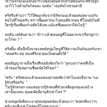
“ความจริงแม่เองก็อยากไปขอบคุณพวกเขาเหมือนกัน ที่ช่วยลูก
เอาไว้ ไปด้วยกันไหมคะ จอห์น ” เธอหันไปชวนสามี
คริสรีบค้านว่า “ไว้ให้ผมกลับจากอิรัคก่อนแล้วผมค่อยพาแม่กับ
พ่อไปดีไหมครับ คราวนี้ผมควรจะไปคนเดียวก่อน ที่โน่นยังไม่มี
ครรู้เรื่องที่ผมจำอดีตได้เลย แม้แต่ชื่อผมเขาก็ยังไม่รู้ ”
จอห์น เลย์ตันถามว่า “อ้าว แล้วตอนอยู่ที่โน่นพวกเขาเรียกลูกว่า
อะไรล่ะ ? ”
คริสยิ้ม เมื่อนึกถึงนายแพทย์หนุ่มใหญ่ที่ให้ความเป็นกันเองกับเขา
”เคนครับ พ่อ หมอที่รักษาผมเป็นคนตั้งให้ ”
คุณธัญญาถามถึงเรื่องที่เธอยังขัองใจว่า “ลูกบอกว่าคนที่เป็น
เจ้าของเวียงพุกามชื่อดนัยใช่ไหม? ”
“ครับ ” คริสตอบแล้วมองเธออย่างสงสัยว่าทำไมเธอจึงถาม “แม่
รู้จักหรือครับ ”
“ไม่รู้จักหรอก แม่แค่อยากรู้จักคนที่ช่วยเหลือลูกของแม่บ้าง
เท่านั้นแหละ คุณดนัยนี่อายุสักเท่าไหร่ ?”
ชายหนุ่มนิ่งคิดกะอายุของคุณดนัยแล้วตอบว่า “คงหกสิบกว่าๆ
ครับ หกสิบเท่าไหร่ผมก็ไม่ทราบแน่ ”