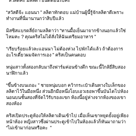
“ สวัสดีค่ะ มิสลิตา ยินดีต้อนรับค่ะ ”
“สวัสดีจ้ะ แอนนา ” ลลิตาทักตอบ แม่บ้านผู้นี้รู้จักลลิตาดีเพราะ
ทำงานที่นี่มานานกว่าสิบปีแล้ว
มิสซิสแบรดลี่ย์ถามลลิตาว่า “ทานมื้อเย็นมาจากข้างนอกแล้วใช่
ไหมคะ ? คุณคริสไม่ได้สั่งให้ฉันเตรียมอาหาร ”
“เรียบร้อยแล้วละแอนนา ไม่ต้องห่วง ไปพักได้แล้ว ถ้าต้องการ
อะไรเดี๋ยวผมจัดการเอง ” คริสเป็นคนตอบ
หนุ่มสาวทั้งสองกลับมาถึงฟาร์มค่อนข้างดึก ขณะนี้ใกล้ยี่สิบสอง
นาฬิกาแล้ว
“ขึ้นข้างบนเถอะ ” ชายหนุ่มบอก คว้ากระเป๋าเดินทางใบเล็กของ
ลลิตาไว้ในมือหนึ่ง ส่วนอีกมือหนึ่งโอบเอวเธอพาขึ้นบันไดไปห้อง
นอนบนชั้นสองที่จัดไว้รับรองแขก ห้องนี้อยู่ห่างจากห้องของเขา
สองห้อง
คริสเปิดประตูห้องให้ลลิตาเดินเข้าไป เมื่อเห็นเขาหยุดยั้งอยู่เพียง
หน้าห้อง หญิงสาวซึ่งผ่านประตูเข้าไปในห้องแล้วก็หันมาถามว่า
“ไม่เข้ามาก่อนหรือคะ ”