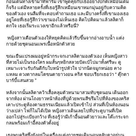
ก่อนเดินทางเข้ามาที่ฟาร์ม เขาพูดคุยกับเธออย่างปกติเหมือนเดิม
ก็จริง แต่มีหลายครั้งที่เธอรู้สึกเหมือนเขาหมกมุ่นอยู่กับความคิด
ของตัวเอง จนลืมที่จะตอบคำถามเธอ และมีบางครั้งที่เขามองเธอ
อยู่โดยที่เธอรู้สึกว่าเขามองไม่เห็นเธอ คิดไปคิดมาแล้วลลิตาก็
ตกใจ เธอเริ่มระแวงเขาอีกแล้วหรือนี่?
หญิงสาวเตือนตัวเองให้หยุดคิดแล้วรีบขึ้นจากอ่างอาบน้ำ แต่ง
กายด้วยชุดนอนแพรเนื้อหนักตัวสว
ขณะยืนแปรงผมอยู่หน้ากระจกเงาลลิตามองตัวเอง เห็นหญิงสาว
ที่สวยไม่เป็นรองใคร ผมสั้นๆหยิกสลวยปัดเป๋ไปมาทั้งศรีษะ ดู
เหมาะเจาะรับกันดีกับใบหน้ารูปหัวใจ ปากนิดจมูกหน่อย คาง
หลม ดวงตากลมโตขนตายาวงอน คริส ชอบเรียกเธอว่า “ ตุ๊กตา
บาร์บี้แสนสวย ”
หลังจากนั้นลลิตาคว้าเสื้อคลุมตัวหนามาสวมทับชุดนอน เดินออก
จากห้อง ผ่านโถงยาวหน้าห้องที่ปูด้วยพรมสีขรึมไปที่ห้องของคริส
เคาะประตูห้องตามธรรมเนียมแล้วเปิดเข้าไป ส่วนที่เป็นห้องนอน
ว่างเปล่า ไฟก็ไม่ได้เปิด หญิงสาวเดินเลยไปที่ประตูบานที่เปิด
ออกไปสู่ระเบียงกว้าง ที่เธอรู้ว่ามีเก้าอี้นอนตัวยาวและโต๊ะกระจก
กลมพร้อมเก้าอี้สองตัวตั้งอยู่
เธอพบคริสซึ่งยังอยู่ในเครื่องแต่งกายชุดเดิมนอนหลับตาอยู่บน