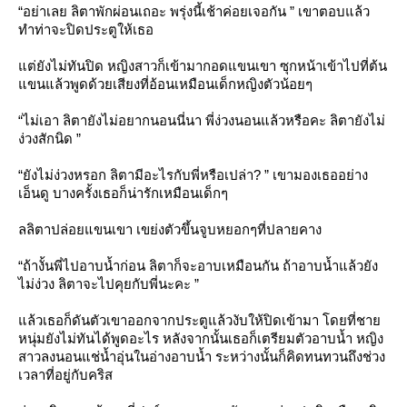
“อย่าเลย ลิตาพักผ่อนเถอะ พรุ่งนี้เช้าค่อยเจอกัน ” เขาตอบแล้ว
ทำท่าจะปิดประตูให้เธอ
ต่ยังไม่ทันปิด หญิงสาวก็เข้ามากอดแขนเขา ซุกหน้าเข้าไปที่ต้น
ขนแล้วพูดด้วยเสียงที่อ้อนเหมือนเด็กหญิงตัวน้อยๆ
“ไม่เอา ลิตายังไม่อยากนอนนี่นา พี่ง่วงนอนแล้วหรือคะ ลิตายังไม่
ง่วงสักนิด ”
“ยังไม่ง่วงหรอก ลิตามีอะไรกับพี่หรือเปล่า? ” เขามองเธออย่าง
เอ็นดู บางครั้งเธอก็น่ารักเหมือนเด็กๆ
ลลิตาปล่อยแขนเขา เขย่งตัวขึ้นจูบหยอกๆที่ปลายคาง
“ถ้างั้นพี่ไปอาบน้ำก่อน ลิตาก็จะอาบเหมือนกัน ถ้าอาบน้ำแล้วยัง
ไม่ง่วง ลิตาจะไปคุยกับพี่นะคะ ”
ล้วเธอก็ดันตัวเขาออกจากประตูแล้วงับให้ปิดเข้ามา โดยที่ชา
หนุ่มยังไม่ทันได้พูดอะไร หลังจากนั้นเธอก็เตรียมตัวอาบน้ำ หญิง
สาวลงนอนแช่น้ำอุ่นในอ่างอาบน้ำ ระหว่างนั้นก็คิดทนทวนถึงช่วง
เวลาที่อยู่กับคริส