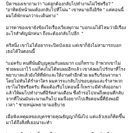
บิดาของเขาถามว่า “แต่ลูกต้องกลับไปทำงานไม่ใช่หรือ? ”
“อาทิตย์หน้าผมต้องกลับไปที่โน่น ” เขาหมายถึงอิรัค “ แต่ตอนนี้
ผมได้พักจนกว่าจะเดินทาง ”
มารดาของเขายังข้องใจเรื่องเวียงพุกาม “บอกแม่ได้ไหมว่ามีเรื่อง
อะไรสำคัญนักหนา ถึงจะต้องกลับไปอีก “
คริสนิ่ง เขาไม่ได้อยากจะปิดบังเธอ แต่เขาก็ยังไม่สามารถบอก
เธอได้ในตอนนี้
“แม่ครับ คนที่นั่นมีบุญคุณกับผมมาก แม่ก็ทราบ ถ้าพวกเขาไม่
ช่วยผมเอาไว้ แม่ก็คงไม่ได้พบผมอีกแล้ว เขาส่งผมไปรักษาที่โรง
พยาบาลแล้วยังให้ที่พักและให้งานทำอีกด้วย ผมรีบร้อนจากมา
ดยไม่ทันได้ร่ำลาใคร ผมควรจะกลับไปขอบคุณและร่ำลาพวก
เขาไม่ใช่หรือครับ ที่ผมต้องรีบไปตอนนี้ ก็เพราะมีคำสั่งออกมา
ล้วให้ผมไปทำงานที่อิรัคสามเดือน ซึ่งถ้ารอไปจนถึงตอนที่กลับ
จากที่โน่นมันจะนานเกินไป ผมจึงอยากไปเสียตอนนี้ที่ยังพอมี
เวลา ” ชายหนุ่มพยายามอธิบา
เมื่อฟังเหตุผลของบุตรชายคุณธัญญาก็นิ่งไป แต่แล้วเธอก็คิดขึ้น
มาได้ถึงสิ่งที่เธอน่าจะทำ