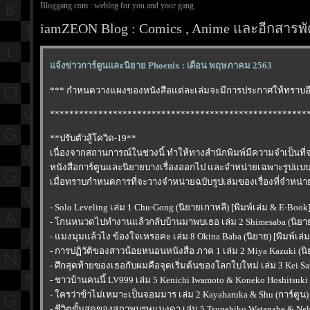
Bloggang.com : weblog for you and your gang
iamZEON Blog : Comics , Anime และอีกสารพัด
จ้งข่าวการ์ตูนและนิยาย Phoenix : เดือน พฤษภาคม 2563
*** กำหนดวางแผงของหนังสือแต่ละเล่มจะมีการประกาศให้ทราบอีก
*****************************************************
**ปรับตัวสู้โควิด-19**
เนื่องจากสถานการณ์ในช่วงนี้ ทำให้ทางสำนักพิมพ์มีความจำเป็นที่
หนังสือการ์ตูนและนิยายบางเรื่องออกไป และจำหน่ายเฉพาะรูปแบบ 
เมื่อทราบกำหนดการที่จะวางจำหน่ายฉบับรูปเล่มของเรื่องที่จำหน่า
- Solo Leveling เล่ม 1 Chu-Gong (นิยายเกาหลี) [พิมพ์เล่ม & E-Book
- โกนหนวดไปทำงานแล้วกลับบ้านมาพบเธอ เล่ม 2 Shimesaba (นิยาย)
- แมงมุมแล้วไง ข้องใจเหรอคะ เล่ม 8 Okina Baba (นิยาย) [พิมพ์เล่
- การปฏิวัติของสาวน้อยหนอนหนังสือ ภาค 1 เล่ม 2 Miya Kazuki (นิย
- ศึกสุดท้ายของเธอกับผมคือจุดเริ่มต้นของโลกใบใหม่ เล่ม 3 Kei Saz
- ชาวบ้านคนนี้ LV999 เล่ม 5 Kenichi Iwamoto & Koneko Hoshitsuki (
- ใครว่าข้าไม่เหมาะเป็นจอมมาร เล่ม 2 Kayaharuka & Shu (การ์ตูน) 
- ชีวิตขั้นสุดของสุภาพบุรุษแมงดา เล่ม 5 Tsunehiko Watanabe & Neko