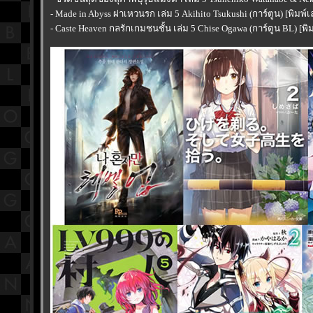
- Made in Abyss ผ่าเหวนรก เล่ม 5 Akihito Tsukushi (การ์ตูน) [พิมพ์
- Caste Heaven กลรักเกมชนชั้น เล่ม 5 Chise Ogawa (การ์ตูน BL) [พิ