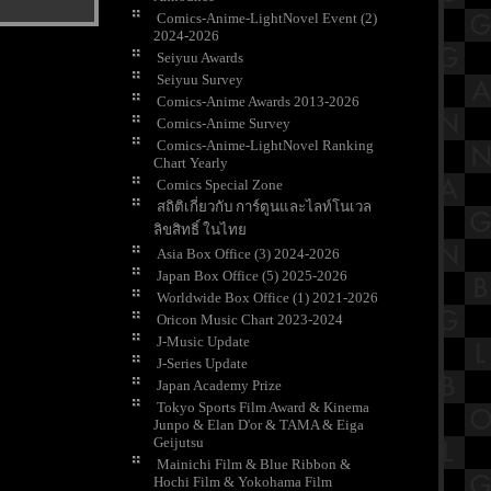
Comics-Anime-LightNovel Event (2)
2024-2026
Seiyuu Awards
Seiyuu Survey
Comics-Anime Awards 2013-2026
Comics-Anime Survey
Comics-Anime-LightNovel Ranking
Chart Yearly
Comics Special Zone
สถิติเกี่ยวกับ การ์ตูนและไลท์โนเวล
ลิขสิทธิ์ ในไท
Asia Box Office (3) 2024-2026
Japan Box Office (5) 2025-2026
Worldwide Box Office (1) 2021-2026
Oricon Music Chart 2023-2024
J-Music Update
J-Series Update
Japan Academy Prize
Tokyo Sports Film Award & Kinema
Junpo & Elan D'or & TAMA & Eiga
Geijutsu
Mainichi Film & Blue Ribbon &
Hochi Film & Yokohama Film