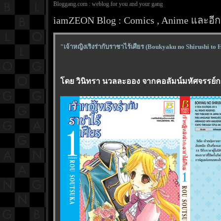
Bloggang.com : weblog for you and your gang
iamZEON Blog : Comics , Anime และอีกส
"เจ้าหญิงเริงร่ากับราชาไร้เศียร (Boukyaku no Shirushi to 
ดย วินิทรา นวลละออง จากคอลัมน์มหัศจรรย์การ์