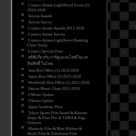
Comics-Anime-LightNovel Event (2)
2024-2026
Seiyuu Awards
Seiyuu Survey
Comics-Anime Awards 2013-2026
Comics-Anime Survey
Comics-Anime-LightNovel Ranking
Chart Yearly
Comics Special Zone
สถิติเกี่ยวกับ การ์ตูนและไลท์โนเวล
ลิขสิทธิ์ ในไท
Asia Box Office (3) 2024-2026
Japan Box Office (5) 2025-2026
Worldwide Box Office (1) 2021-2026
Oricon Music Chart 2023-2024
J-Music Update
J-Series Update
Japan Academy Prize
Tokyo Sports Film Award & Kinema
Junpo & Elan D'or & TAMA & Eiga
Geijutsu
Mainichi Film & Blue Ribbon &
Hochi Film & Yokohama Film