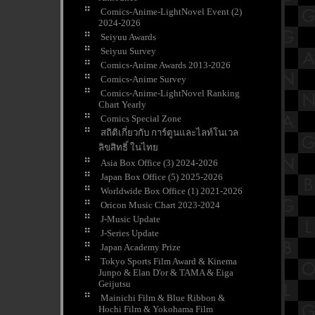
Comics-Anime-LightNovel Event (2)
2024-2026
Seiyuu Awards
Seiyuu Survey
Comics-Anime Awards 2013-2026
Comics-Anime Survey
Comics-Anime-LightNovel Ranking
Chart Yearly
Comics Special Zone
สถิติเกี่ยวกับ การ์ตูนและไลท์โนเวล
ลิขสิทธิ์ ในไท
Asia Box Office (3) 2024-2026
Japan Box Office (5) 2025-2026
Worldwide Box Office (1) 2021-2026
Oricon Music Chart 2023-2024
J-Music Update
J-Series Update
Japan Academy Prize
Tokyo Sports Film Award & Kinema
Junpo & Elan D'or & TAMA & Eiga
Geijutsu
Mainichi Film & Blue Ribbon &
Hochi Film & Yokohama Film