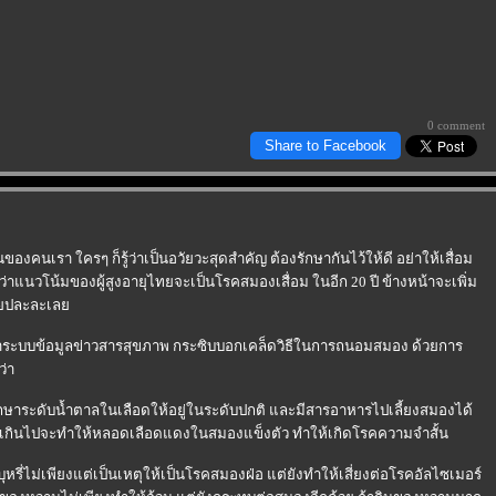
0 comment
Share to Facebook
องคนเรา ใครๆ ก็รู้ว่าเป็นอวัยวะสุดสำคัญ ต้องรักษากันไว้ให้ดี อย่าให้เสื่อม
แนวโน้มของผู้สูงอายุไทยจะเป็นโรคสมองเสื่อม ในอีก 20 ปี ข้างหน้าจะเพิ่ม
ล่อยปละละเล
ระบบข้อมูลข่าวสารสุขภาพ กระซิบบอกเคล็ดวิธีในการถนอมสมอง ด้วยการ
ว่า
รักษาระดับน้ำตาลในเลือดให้อยู่ในระดับปกติ และมีสารอาหารไปเลี้ยงสมองได้
ากเกินไปจะทำให้หลอดเลือดแดงในสมองแข็งตัว ทำให้เกิดโรคความจำสั้น
ูบบุหรี่ไม่เพียงแต่เป็นเหตุให้เป็นโรคสมองฝ่อ แต่ยังทำให้เสี่ยงต่อโรคอัลไซเมอร์