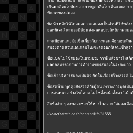
หรือ "สมองเสื่อม" อีกด้วย ข้อสี่ ลดของหวาน การ
เกินพอดีจะไปขัดขวางการดูดกลืนโปรตีนและสารอา
พัฒนาของสมอง
ข้อ ห้า หลีกให้ไกลมลภาวะ สมองเป็นส่วนที่ใช้พลั
ออกซิเจนในสมองมีน้อย ส่งผลต่อประสิทธิภาพสม
ส่วนข้อหกและข้อเจ็ดเกี่ยวกับการนอน คือ นอนพั
สมองตาย ส่วนนอนคลุมโปงจะลดออกซิเจนเข้าสู่ร่า
ข้อแปด ไม่ใช้สมองในยามป่วย การฝืนสังขารไม่เกิ
ผลต่อสมรรถภาพการทำงานของสมองในระยะยาว
ข้อเก้า บริหารสมองเป็นนิจ คิดในเรื่องสร้างสรรค์ ไม
ข้อสุดท้าย พูดคุยสังสรรค์กับผู้คน เพราะการพูดเป
การสนทนา อย่างไรก็ตาม ไม่ใช่ตั้งหน้าตั้งตา "เม้าท์
สิบข้อง่ายๆ คงพอจะช่วยให้ห่างไกลจาก "สมองเสื่อ
//www.thairath.co.th/content/life/81555