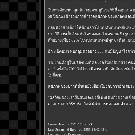
นการศึกษาล่าสุด นักวิจัยจากยูนิเวอร์ซิตี้ คอลเลจ 
50 ปีขณะเข้าร่วมการสำรวจสุขภาพของสกอตแลนด
กลุ่มตัวอย่างต้องให้ข้อมูลว่าไปพบทันตแพทย์และแ
ประวัติการเป็นโรคหัวใจของคน ในครอบครัว รูปแบบการ
ตัวอย่างเพียง 62% ไปพบทันตแพทย์ทุก 6 เดือน ขณะท
อีก 8 ปีต่อมา พบกลุ่มตัวอย่าง 555 คนมีปัญหาโรคหั
รายงานที่อยู่ในบริติช เมดิคัล เจอร์นัลอธิบายว่า 
ละ 2 ครั้งถึง 70% ไม่ว่าจะพิจารณาปัจจัยอื่นๆ เช่น
ไม่ก็ตาม
สุขภาพช่องปากที่ย่ำแย่ยังเชื่อมโยงกับการอักเสบระ
“ผลวิจัยของเรายืนยันและบ่งชี้เพิ่มเติมถึงความเ
ศาสตราจารย์ริชาร์ด วัตต์ ผู้นำการทดลองกล่าวและเ
Create Date : 06 มิถุนายน 2553
Last Update : 6 มิถุนายน 2553 14:42:42 น.
Counter : 875 Pageviews.