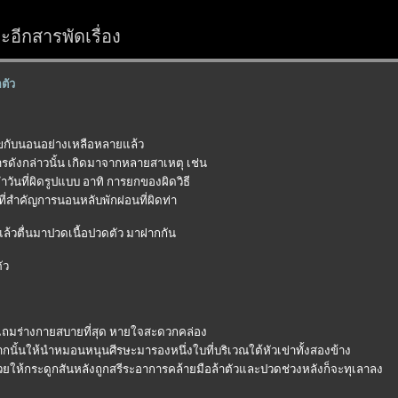
อีกสารพัดเรื่อง
ตัว
สุขกับนอนอย่างเหลือหลายแล้ว
ารดังกล่าวนั้น เกิดมาจากหลายสาเหตุ เช่น
ำวันที่ผิดรูปแบบ อาทิ การยกของผิดวิธี
ี่สำคัญการนอนหลับพักผ่อนที่ผิดท่า
อนแล้วตื่นมาปวดเนื้อปวดตัว มาฝากกัน
ัว
ิตแถมร่างกายสบายที่สุด หายใจสะดวกคล่อง
กนั้นให้นำหมอนหนุนศีรษะมารองหนึ่งใบที่บริเวณใต้หัวเข่าทั้งสองข้าง
่วยให้กระดูกสันหลังถูกสรีระอาการคล้ายมือล้าตัวและปวดช่วงหลังก็จะทุเลาลง