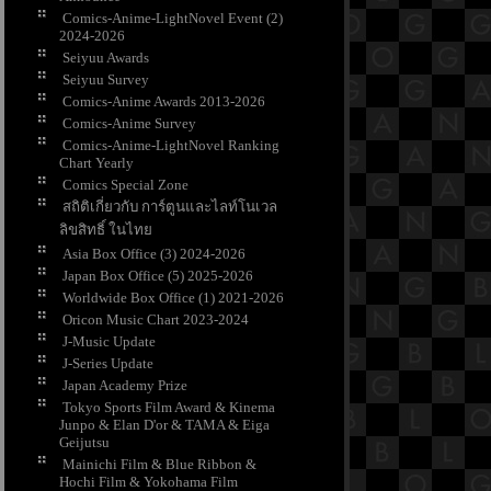
Comics-Anime-LightNovel Event (2)
2024-2026
Seiyuu Awards
Seiyuu Survey
Comics-Anime Awards 2013-2026
Comics-Anime Survey
Comics-Anime-LightNovel Ranking
Chart Yearly
Comics Special Zone
สถิติเกี่ยวกับ การ์ตูนและไลท์โนเวล
ลิขสิทธิ์ ในไท
Asia Box Office (3) 2024-2026
Japan Box Office (5) 2025-2026
Worldwide Box Office (1) 2021-2026
Oricon Music Chart 2023-2024
J-Music Update
J-Series Update
Japan Academy Prize
Tokyo Sports Film Award & Kinema
Junpo & Elan D'or & TAMA & Eiga
Geijutsu
Mainichi Film & Blue Ribbon &
Hochi Film & Yokohama Film