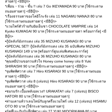
สายตา] <มีอีบุ๊ก>
*เพื่อน・ร่วม・ชั้น !! เล่ม 7 Go IKEYAMADA 90 บาท [ใช้กระดาษ
ถนอมสายตา] <มีอีบุ๊ก>
*เรื่องธรรมดาของโคอิโกะจัง เล่ม 11 NAGAMU NANAJI 80 บาท
[ใช้กระดาษถนอมสายตา] <มีอีบุ๊ก>
*แวมไพร์ตัวร้ายกับยัยเย็นชา CHOCOLATE VAMPIRE เล่ม 14
Kyoko KUMAGAI 90 บาท [ใช้กระดาษถนอมสายตา พร้อมการ์ด] <มี
อีบุ๊ก>
•กู้บัลลังก์มังกรแดง เล่ม 35 MIZUHO KUSANAGI 80 บาท
•SPECIAL SET! กู้บัลลังก์มังกรแดง เล่ม 35 ฉบับพิเศษ MIZUHO
KUSANAGI 149 บาท [พร้อมการ์ตูนเล่มพิเศษและการ์ด]
•กู้บัลลังก์มังกรแดง เล่ม 36 MIZUHO KUSANAGI 80 บาท
*คุณหมีป่วนขอกวนหัวใจ Honey come honey เล่ม 8 Yuki
SHIRAISHI 90 บาท [ใช้กระดาษถนอมสายตา] <มีอีบุ๊ก>
*จุมพิตพิศวาส เล่ม 7 Hiiro KISARAGI 90 บาท [ใช้กระดาษถนอม
สายตา] <มีอีบุ๊ก>
*จุมพิตพิศวาส เล่ม 8 (เล่มจบ) Hiiro KISARAGI 90 บาท [ใช้กระดาษ
ถนอมสายตา] <มีอีบุ๊ก>
•ชมรมรัก เบื้องหลังอลเวง!! URAKATA!! เล่ม 7 (เล่มจบ) BISCO
HATORI 80 บาท [ใช้กระดาษถนอมสายตา]
•ท่านเคานท์วาเลนไทน์กับลูกครึ่งแวมไพร์ เล่ม 12 (เล่มจบ) HISAMU
OTO 80 บาท [ใช้กระดาษถนอมสายตา]
•นัตซึเมะกับบันทึกพิศวง เล่ม 27 YUKI MIDORIKAWA 80 บาท