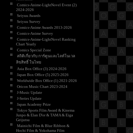
Comics-Anime-LightNovel Event (2)
2024-2026
Seiyuu Awards
Seiyuu Survey
Comics-Anime Awards 2013-2026
Comics-Anime Survey
Comics-Anime-LightNovel Ranking
Chart Yearly
Comics Special Zone
สถิติเกี่ยวกับ การ์ตูนและไลท์โนเวล
ลิขสิทธิ์ ในไท
Asia Box Office (3) 2024-2026
Japan Box Office (5) 2025-2026
Worldwide Box Office (1) 2021-2026
Oricon Music Chart 2023-2024
J-Music Update
J-Series Update
Japan Academy Prize
Tokyo Sports Film Award & Kinema
Junpo & Elan D'or & TAMA & Eiga
Geijutsu
Mainichi Film & Blue Ribbon &
Hochi Film & Yokohama Film