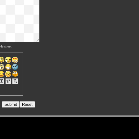
le sheet