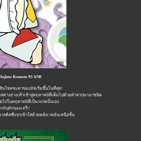
Hajime Komoto 95 บาท
นโชคชะตาของมัชเริ่มขึ้นในที่สุด!
สต่างย่างเท้าเข้าสู่คฤหาสน์ที่เต็มไปด้วยคำสาปนานาชนิด
จายไปในคฤหาสน์ที่เป็นวงกตนั้นเอง
กกับดักของเลวี่!!
ลคิสซึ่งรุกเข้าใส่ด้วยพลังเวทอันเหนือชั้น