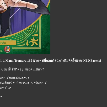
ล่ม 1 Mami Tsumura 135 บาท + สติ๊กเกอร์ เฉพาะพิมพ์ครั้งแรก [NED Pastels]
 ขวบ ที่ใช้ชีวิตอยู่เพียงคนเดียว!?
ตเมนต์ชิมิสึเพียงลำพัง
ซึ่งเป็นเพื่อนบ้านร่วมอะพาร์ตเมนต์
เท่าไหร่
ร?