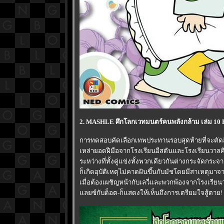
2. MASHLE ศึกโลกเวทมนตร์คนพลังกล้าม เล่ม 10 
การทดสอบคัดเลือกเทพประทานรอบสุดท้ายที่จะตัดสิ
เหล่ายอดฝีมือจากโรงเรียนอีสตันและโรงเรียนวาลคิ
ระหว่างที่ทั้งคู่แข่งทั้งพวกเดียวกันต่างกระจัดกระ
ก็เกิดอุบัติเหตุไม่คาดฝันขึ้นกับมัชโดยมีสาเหตุมาจา
เมื่อต้องเผชิญหน้ากับเลวี่และพวกพ้องจากโรงเรียนวา
ลยซ์กับด็อต-ก็แสดงให้เห็นถึงการเตรียมใจสู้ตาย!