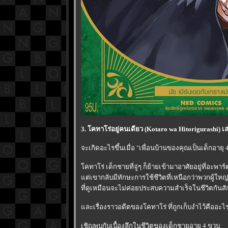
3. โคทาโร่อยู่คนเดียว (Kotaro wa Hitorigurashi) เ
จะเกิดอะไรขึ้นเมื่อ "เพื่อนบ้านของคุณเป็นเด็กอายุ 4
คทาโร่ เด็กชายที่จู่ๆ ก็ย้ายเข้ามาอาศัยอยู่ที่อะพาร์
ต่เขากลับมีทักษะการใช้ชีวิตที่เหนือกว่าพวกผู้ใหญ่
ที่ดูเหมือนจะไม่ค่อยประสบความสำเร็จในชีวิตกันสัก
ละเรื่องราวอดีตของโคทาโร่ ที่ถูกเก็บงำไว้คืออะไ
เชิญพบกับเบื้องลึกในชีวิตของเด็กชายอายุ 4 ขวบ