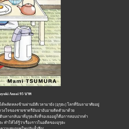
obuyuki Anzai 95 บาท
ด้พลัดหลงข้ามผ่านมิติเวลามายัง [อุรุฮะ] โลกที่นินจาอาศัยอยู่
องดวงใจของชายชาตรีอันน่าอับอายติดตัวมาด้ว
นทางกลับมาที่อุรุฮะสิ่งที่รอเธออยู่ก็คือการสอบปากคำ
 ทำให้ได้รู้ว่าเรื่องราวในอดีตของอุรุฮะ
่านความสนุกบทใหม่อันล้ำลึก!