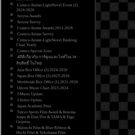
Comics-Anime-LightNovel Event (2)
2024-2026
Seiyuu Awards
Seiyuu Survey
Comics-Anime Awards 2013-2026
Comics-Anime Survey
Comics-Anime-LightNovel Ranking
Chart Yearly
Comics Special Zone
สถิติเกี่ยวกับ การ์ตูนและไลท์โนเวล
ลิขสิทธิ์ ในไท
Asia Box Office (3) 2024-2026
Japan Box Office (5) 2025-2026
Worldwide Box Office (1) 2021-2026
Oricon Music Chart 2023-2024
J-Music Update
J-Series Update
Japan Academy Prize
Tokyo Sports Film Award & Kinema
Junpo & Elan D'or & TAMA & Eiga
Geijutsu
Mainichi Film & Blue Ribbon &
Hochi Film & Yokohama Film