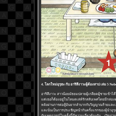
4. โลกใหม่อุรุฮะ กับ อาริสึงาวะผู้ต้องสาป เล่ม 5 N
อาริสึงาวะ สาวน้อยมัธยมปลายผู้เกลียดผู้ชายเข้าไส้ไ
ต่เธอก็ต้องอยู่ในโหมดเล่ห์รักสลับเพศโดยมีกล่
หลังผ่านการต่อสู้อันยากลำบากกับวิญญาณร้ายและเดิ
ละนั่นเป็นการประเชิญหน้ากันครั้งแรกของผู้นำอุรุฮะ
กับเหตุการณ์ในครั้งนี้มีความเกี่ยวข้องกัน... เปิดม