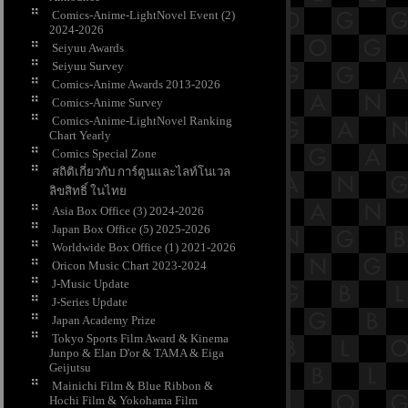
Comics-Anime-LightNovel Event (2)
2024-2026
Seiyuu Awards
Seiyuu Survey
Comics-Anime Awards 2013-2026
Comics-Anime Survey
Comics-Anime-LightNovel Ranking
Chart Yearly
Comics Special Zone
สถิติเกี่ยวกับ การ์ตูนและไลท์โนเวล
ลิขสิทธิ์ ในไท
Asia Box Office (3) 2024-2026
Japan Box Office (5) 2025-2026
Worldwide Box Office (1) 2021-2026
Oricon Music Chart 2023-2024
J-Music Update
J-Series Update
Japan Academy Prize
Tokyo Sports Film Award & Kinema
Junpo & Elan D'or & TAMA & Eiga
Geijutsu
Mainichi Film & Blue Ribbon &
Hochi Film & Yokohama Film