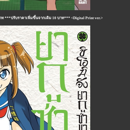
บาท ***ปรับราคาเพิ่มขึ้นจากเดิม 10 บาท*** <Digital Print ver.>