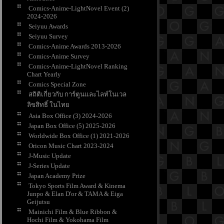
Comics-Anime-LightNovel Event (2)
2024-2026
Seiyuu Awards
Seiyuu Survey
Comics-Anime Awards 2013-2026
Comics-Anime Survey
Comics-Anime-LightNovel Ranking
Chart Yearly
Comics Special Zone
สถิติเกี่ยวกับ การ์ตูนและไลท์โนเวล
ลิขสิทธิ์ ในไท
Asia Box Office (3) 2024-2026
Japan Box Office (5) 2025-2026
Worldwide Box Office (1) 2021-2026
Oricon Music Chart 2023-2024
J-Music Update
J-Series Update
Japan Academy Prize
Tokyo Sports Film Award & Kinema
Junpo & Elan D'or & TAMA & Eiga
Geijutsu
Mainichi Film & Blue Ribbon &
Hochi Film & Yokohama Film