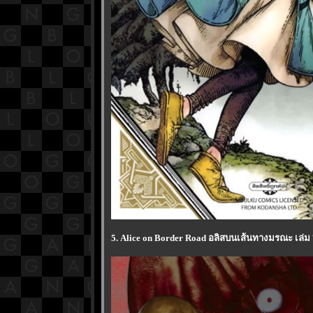
5. Alice on Border Road อลิสบนเส้นทางมรณะ เล่ม