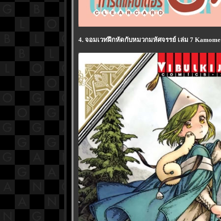
4. จอมเวทฝึกหัดกับหมวกมหัศจรรย์ เล่ม 7 Kamome