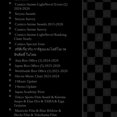
Comics-Anime-LightNovel Event (2)
2024-2026
Seiyuu Awards
Seiyuu Survey
Comics-Anime Awards 2013-2026
Comics-Anime Survey
Comics-Anime-LightNovel Ranking
Chart Yearly
Comics Special Zone
สถิติเกี่ยวกับ การ์ตูนและไลท์โนเวล
ลิขสิทธิ์ ในไท
Asia Box Office (3) 2024-2026
Japan Box Office (5) 2025-2026
Worldwide Box Office (1) 2021-2026
Oricon Music Chart 2023-2024
J-Music Update
J-Series Update
Japan Academy Prize
Tokyo Sports Film Award & Kinema
Junpo & Elan D'or & TAMA & Eiga
Geijutsu
Mainichi Film & Blue Ribbon &
Hochi Film & Yokohama Film