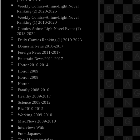
Weekly Comics-Anime-Light Novel
Ranking (2) 2020-2026
Weekly Comics-Anime-Light Novel
Ranking (1) 2016-2020
Comics-Anime-LightNovel Event (1)
2013-2024
Daily Comics Ranking (1) 2019-2023
Domestic News 2016-2017
Foreign News 2011-2017
Entertain News 2011-2017
Horror 2010-2014
Horror 2009
Horror 2008
Horror
Family 2008-2010
Healthy 2009-2017
Science 2009-2012
Biz 2010-2015
Working 2009-2010
Misc.News 2009-2010
Interviews With
From Japanese
Thai Movie Ariticles