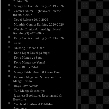
2024-2026
Manga To Live-Action (2) 2019-2026
Comics-Anime-LightNovel Release
(8) 2026-2027
Novel Release 2019-2026
Monthly Comics Ranking 2020-2026
Weekly Comics-Anime-Light Novel
Ranking (3) 2026-2027
Daily Comics Ranking (2) 2023-2026
Game
Anisong - Oricon Chart
Kono Light Novel ga Sugoi
Kono Manga ga Sugoi
Kono Manga wo Yome!
Kono BL ga Yabai
Manga Taisho Award & Otona Fami
Da Vinci Magazine & Tsugi ni Kuru
Manga Taisho
Boys Love Awards
Yuri Manga Sousenkyo
Japanese Bookstores Recommend &
BookLive!
Comics-LightNovel Publisher
Announce