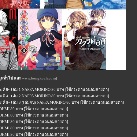
ูนทั่วไป และ
www.bongkoch.com
]
~เดอะ คิส~ เล่ม 1 NAPPA MORINO 80 บาท [ใช้กระดาษถนอมสายตา]
~เดอะ คิส~ เล่ม 2 NAPPA MORINO 80 บาท [ใช้กระดาษถนอมสายตา]
เดอะ คิส~ เล่ม 3 (เล่มจบ) NAPPA MORINO 80 บาท [ใช้กระดาษถนอมสายตา]
omu OHMI 80 บาท [ใช้กระดาษถนอมสายตา]
omu OHMI 80 บาท [ใช้กระดาษถนอมสายตา]
omu OHMI 80 บาท [ใช้กระดาษถนอมสายตา]
omu OHMI 80 บาท [ใช้กระดาษถนอมสายตา]
omu OHMI 80 บาท [ใช้กระดาษถนอมสายตา]