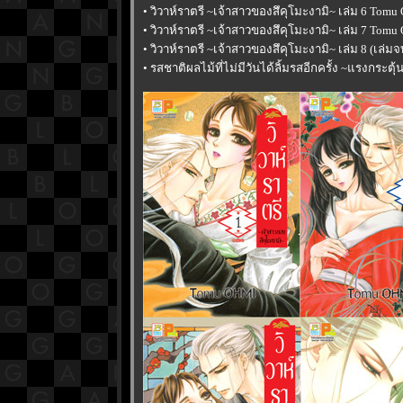
• วิวาห์ราตรี ~เจ้าสาวของสึคุโมะงามิ~ เล่ม 6 T
• วิวาห์ราตรี ~เจ้าสาวของสึคุโมะงามิ~ เล่ม 7 T
• วิวาห์ราตรี ~เจ้าสาวของสึคุโมะงามิ~ เล่ม 8 (
• รสชาติผลไม้ที่ไม่มีวันได้ลิ้มรสอีกครั้ง ~แรงก