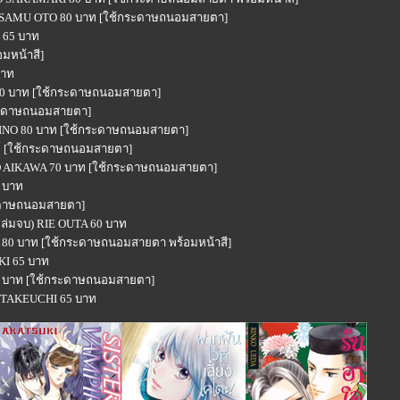
7 HISAMU OTO 80 บาท [ใช้กระดาษถนอมสายตา]
 65 บาท
อมหน้าสี]
บาท
A 80 บาท [ใช้กระดาษถนอมสายตา]
้กระดาษถนอมสายตา]
RINO 80 บาท [ใช้กระดาษถนอมสายตา]
าท [ใช้กระดาษถนอมสายตา]
 HIRO AIKAWA 70 บาท [ใช้กระดาษถนอมสายตา]
5 บาท
ระดาษถนอมสายตา]
(เล่มจบ) RIE OUTA 60 บาท
A 80 บาท [ใช้กระดาษถนอมสายตา พร้อมหน้าสี]
KI 65 บาท
 80 บาท [ใช้กระดาษถนอมสายตา]
E TAKEUCHI 65 บาท