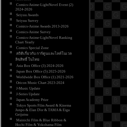
Comics-Anime-LightNovel Event (2)
2024-2026
Seiyuu Awards
Seiyuu Survey
Comics-Anime Awards 2013-2026
Comics-Anime Survey
Comics-Anime-LightNovel Ranking
Chart Yearly
Comics Special Zone
สถิติเกี่ยวกับ การ์ตูนและไลท์โนเวล
ลิขสิทธิ์ ในไท
Asia Box Office (3) 2024-2026
Japan Box Office (5) 2025-2026
Worldwide Box Office (1) 2021-2026
Oricon Music Chart 2023-2024
J-Music Update
J-Series Update
Japan Academy Prize
Tokyo Sports Film Award & Kinema
Junpo & Elan D'or & TAMA & Eiga
Geijutsu
Mainichi Film & Blue Ribbon &
Hochi Film & Yokohama Film