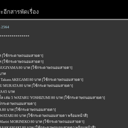
อีกสารพัดเรื่อง
น 2564
***************
 บาท [ใช้กระดาษถนอมสายตา]
าท [ใช้กระดาษถนอมสายตา]
ako SUGIYAMA 80 บาท [ใช้กระดาษถนอมสายตา]
บาท
ม 14 Takara AKEGAMI 80 บาท [ใช้กระดาษถนอมสายตา]
MAYU MURATA 80 บาท [ใช้กระดาษถนอมสายตา]
WA 65 บาท
้ล เล่ม 5 WATARU YOSHIZUMI 80 บาท [ใช้กระดาษถนอมสายตา]
ใช้กระดาษถนอมสายตา]
TOMA 80 บาท [ใช้กระดาษถนอมสายตา]
ITO WATARI 80 บาท [ใช้กระดาษถนอมสายตา พร้อมหน้าสี]
 3 Mariri MORINEKO 80 บาท [ใช้กระดาษถนอมสายตา]
SATO SAKAMAKI 80 บาท [ใช้กระดาษถนอมสายตา พร้อมหน้าสี]