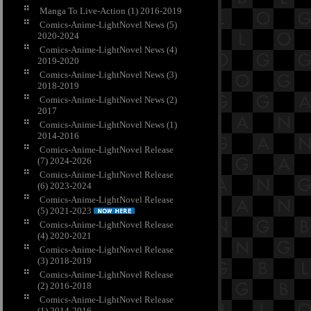
Manga To Live-Action (1) 2016-2019
Comics-Anime-LightNovel News (5)
2020-2024
Comics-Anime-LightNovel News (4)
2019-2020
Comics-Anime-LightNovel News (3)
2018-2019
Comics-Anime-LightNovel News (2)
2017
Comics-Anime-LightNovel News (1)
2014-2016
Comics-Anime-LightNovel Release
(7) 2024-2026
Comics-Anime-LightNovel Release
(6) 2023-2024
Comics-Anime-LightNovel Release
(5) 2021-2023
Comics-Anime-LightNovel Release
(4) 2020-2021
Comics-Anime-LightNovel Release
(3) 2018-2019
Comics-Anime-LightNovel Release
(2) 2016-2018
Comics-Anime-LightNovel Release
(1) 2014-2016