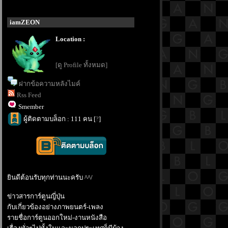
iamZEON
Location :
[ดู Profile ทั้งหมด]
ฝากข้อความหลังไมค์
Rss Feed
Smember
ผู้ติดตามบล็อก : 111 คน [
?
]
ินดีต้อนรับทุกท่านนะครับ ^^/
ข่าวสารการ์ตูนญี่ปุ่น
กับเกี่ยวข้องอย่างภาพยนตร์-เพลง
รายชื่อการ์ตูนออกใหม่-งานหนังสือ