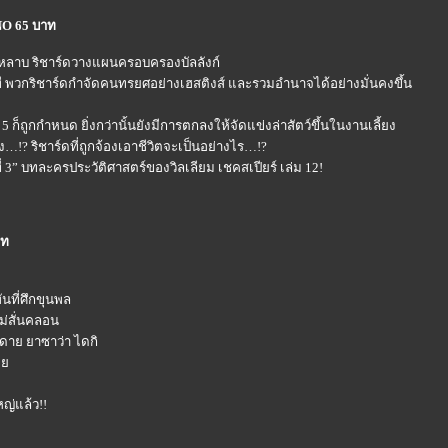
NO 65 บาท
าบ ริชาร์ดวางแผนครอบครองบัลลังก์
มที พวกริชาร์ดกำจัดคนทรยศอย่างเฮสติงส์ และรวมอำนาจได้อย่างมั่นคงขึ้น
5 ก็ถูกกำหนด ยิ่งกว่านั้นยังมีการตกลงให้จัดแข่งล่าสัตว์ขึ้นในงานเลี้ยง
!? ริชาร์ดที่ถูกจ้องเอาชีวิตจะเป็นอย่างไร…!?
 3” บทละครประวัติศาสตร์ของวิลเลียม เชคสเปียร์ เล่ม 12!
าท
ันที่ศึกขุนพล
ไม่สั่นคลอน
ยวดาย ยาซาว่า ไดกิ
เผ
ญ่แล้ว!!