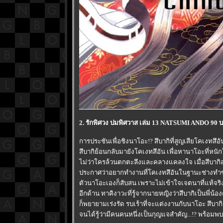
2. รักพิศวง ปมพิศวาส เล่ม 13 NATSUMI ANDO 90
การประชันเพื่อชิงนาโอะ!? สึบากิที่สูญเสียโคเงทสึ
สึบากิย้อนกลับมายังโคเงทสึอัน เพื่อหานาโอะที่หน
ไม่ว่าใครล้วนตกตะลึงและคลางแคลงใจ เมื่อสึบากิละท
ประกาศว่าอยากทำงานที่โคเงทสึอันในฐานะช่างท
ตัวนาโอะเองก็สับสน เพราะไม่เข้าใจเจตนาที่แท้จริ
อีกด้าน ทาคิงาวะที่รู้จากนายหญิงว่าสึบากิเป็นพี่น้
ก็พยายามเร่งรัด รบเร้าที่จะแต่งงานกับนาโอะ ส
จนได้รู้ว่ามีคนคนหนึ่งเป็นกุญแจสำคัญ...!? พร้อ