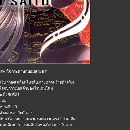
 บาท [ใช้กระดาษถนอมสายตา]
อันไป กำลังเคลื่อนไหวสืบเสาะหาคนร้ายตัวจริง!
ักใจกับการเป็นเจ้าของร้านคนใหม่
ิ้งศักดิ์ศรี
ำขนม
งของสึบากิ
องต่างมารดากับตัวเอง
ึบากิกับนาโอะพยายามตามรอยความทรงจำในอดีต
มพบตอนพิเศษ “การตัดสินใจของโจจิมะ” ในเล่ม