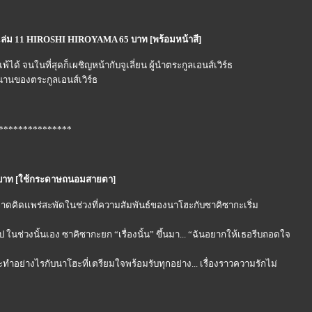
ล่ม 11 HIROSHI HIROYAMA 65 บาท [พร้อมหน้าสี]
ด้ จนในที่สุดก็เผชิญหน้ากับจูเลี่ยน ผู้นำตระกูลเอนส์เวิร์ธ
านานของตระกูลเอนส์เวิร์ธ
***************
90 บาท [ใช้กระดาษถนอมสายตา]
รคาดคิดแพร่สะพัดในช่วงที่ความสัมพันธ์ของนาโฮะกับซาคิซากะเริ่ม
ช่วงนั้นเอง ซาคิซากะยก “เรื่องนั้น” ขึ้นมา... “ฉันอยากให้เธอรีบถอดใจ
ะทำอย่างไรกับนาโฮะที่เตรียมใจพร้อมรับทุกอย่าง... เรื่องราวความรักไม่