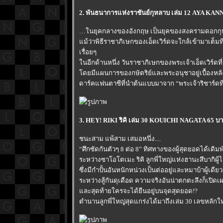
2. พันธนาการแห่งราชันย์กุหลาบ เล่ม 12 AYA KAN
นยุคกลางของอังกฤษ เป็นยุคของสงครามดอกกุหล
ม้ว่าพิธีราชาภิเษกของเอ็ดเวิร์ดจะใกล้เข้ามาเต็
เรื่อยๆ
นอีกด้านหนึ่ง วันราชาภิเษกของพระเจ้าเอ็ดเวิร์ดที่ 
ดยมีแผนการของกษัตริย์และพระอนุชาอยู่เบื้องหลัง…
ดาร์คแฟนตาซีที่นำต้นแบบมาจาก “พระเจ้าริชาร์ดที่
3. HEY! RIKI ริคิ เล่ม 30 KOUICHI NAGATA 65 บ
ชนะสาม แพ้สาม เสมอหนึ่ง....
“ศึกซัดกันตัวๆ 8 ต่อ 8” ทิศทางของผู้สุดยอดได้เดิมพ
ระหว่างซาโอโตเมะ ริคิ ลูกพี่ใหญ่แห่งฮานะสึบากิผู้
ซึ่งมีกำปั้นอันหนักหน่วงเป็นต่ออยู่และหมาบ้าผู้เดี
ระหว่างสู้กันดุเดือด ความจริงอันน่าตกตะลึงก็เปิด
ละสุดท้ายใครจะได้ยืนอยู่บนจุดสุดยอด!?
ตำนานลูกพี่ใหญ่สุดแกร่งได้มาถึงเล่ม 30 เลขหลักให