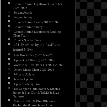
Comics-Anime-LightNovel Event (2)
2024-2026
Seiyuu Awards
Seiyuu Survey
Comics-Anime Awards 2013-2026
Comics-Anime Survey
Comics-Anime-LightNovel Ranking
Chart Yearly
Comics Special Zone
สถิติเกี่ยวกับ การ์ตูนและไลท์โนเวล
ลิขสิทธิ์ ในไท
Asia Box Office (3) 2024-2026
Japan Box Office (5) 2025-2026
Worldwide Box Office (1) 2021-2026
Oricon Music Chart 2023-2024
J-Music Update
J-Series Update
Japan Academy Prize
Tokyo Sports Film Award & Kinema
Junpo & Elan D'or & TAMA & Eiga
Geijutsu
Mainichi Film & Blue Ribbon &
Hochi Film & Yokohama Film