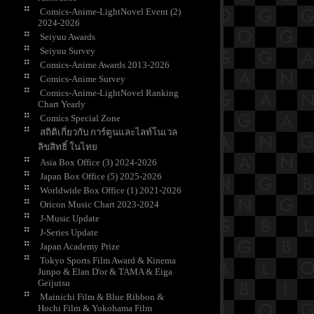
Comics-Anime-LightNovel Event (2)
2024-2026
Seiyuu Awards
Seiyuu Survey
Comics-Anime Awards 2013-2026
Comics-Anime Survey
Comics-Anime-LightNovel Ranking
Chart Yearly
Comics Special Zone
สถิติเกี่ยวกับ การ์ตูนและไลท์โนเวล
ลิขสิทธิ์ ในไท
Asia Box Office (3) 2024-2026
Japan Box Office (5) 2025-2026
Worldwide Box Office (1) 2021-2026
Oricon Music Chart 2023-2024
J-Music Update
J-Series Update
Japan Academy Prize
Tokyo Sports Film Award & Kinema
Junpo & Elan D'or & TAMA & Eiga
Geijutsu
Mainichi Film & Blue Ribbon &
Hochi Film & Yokohama Film