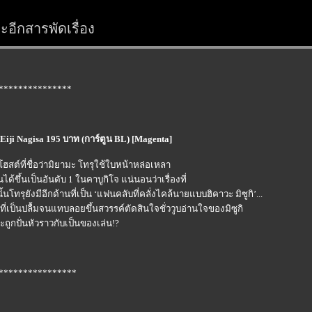
อีกสารพัดเรื่อง
***************
Eiji Nagisa 195 บาท (การ์ตูน BL) [Magenta]
 โฮสต์ที่ชื่อว่ามิยามะ โทรุใช้ใบหน้าหล่อเหลา
้ขึ้นเป็นอันดับ 1 ในคาบูกิโจ แน่นอนว่าเรื่องที่
นโทรุยังมีอีกด้านที่เป็น ‘แฟนคลับที่คลั่งไคล้นายแบบฮิคาวะ มิซูกิ’...
รุที่เป็นปลื้มจนแทบลอยขึ้นสวรรค์ตัดสินใจชั่ววูบอ่านใจของมิซูกิ
ูกปั่นหัวราวกับเป็นของเล่น!?
****************