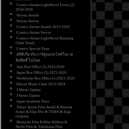
Comics-Anime-LightNovel Event (2)
2024-2026
Seiyuu Awards
Seiyuu Survey
Comics-Anime Awards 2013-2026
Comics-Anime Survey
Comics-Anime-LightNovel Ranking
Chart Yearly
Comics Special Zone
สถิติเกี่ยวกับ การ์ตูนและไลท์โนเวล
ลิขสิทธิ์ ในไท
Asia Box Office (3) 2024-2026
Japan Box Office (5) 2025-2026
Worldwide Box Office (1) 2021-2026
Oricon Music Chart 2023-2024
J-Music Update
J-Series Update
Japan Academy Prize
Tokyo Sports Film Award & Kinema
Junpo & Elan D'or & TAMA & Eiga
Geijutsu
Mainichi Film & Blue Ribbon &
Hochi Film & Yokohama Film