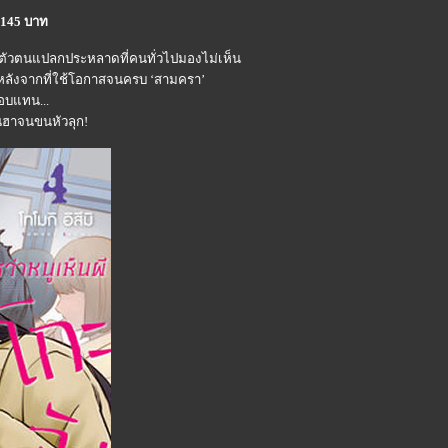
i 145 บาท
ห็นตัวตนแปลกประหลาดที่คนทั่วไปมองไม่เห็น
 หลังจากที่ใช้โอกาสจนครบ ‘สามครา’
อบแทน...
ุณฮาจนขนหัวลุก!