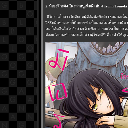
2. มิเอรุโกะจัง ใครว่าหนูเห็นผี เล่ม 4 Izumi Tomok
‘มิโกะ’ เด็กสาววัยมัธยมผู้มีสัมผัสพิเศษ เธอมองเ
วิธีรับมือของเธอก็คือการทำเป็นมองไม่เห็นพวกมัน
เธอก็ตัดสินใจไปยังศาลเจ้าเพื่อถวายอะไรเป็นการต
มังงะ ‘สยองขำ’ ของเด็กสาวผู้โชคดี!? ที่จะทำให้ค