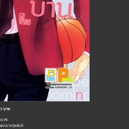
65 บาท
ักบวช
วิตกจากบัลลังก์