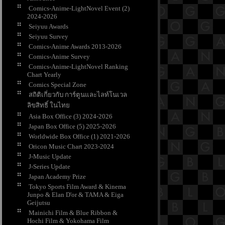
Comics-Anime-LightNovel Event (2)
2024-2026
Seiyuu Awards
Seiyuu Survey
Comics-Anime Awards 2013-2026
Comics-Anime Survey
Comics-Anime-LightNovel Ranking
Chart Yearly
Comics Special Zone
สถิติเกี่ยวกับ การ์ตูนและไลท์โนเวล
ลิขสิทธิ์ ในไท
Asia Box Office (3) 2024-2026
Japan Box Office (5) 2025-2026
Worldwide Box Office (1) 2021-2026
Oricon Music Chart 2023-2024
J-Music Update
J-Series Update
Japan Academy Prize
Tokyo Sports Film Award & Kinema
Junpo & Elan D'or & TAMA & Eiga
Geijutsu
Mainichi Film & Blue Ribbon &
Hochi Film & Yokohama Film