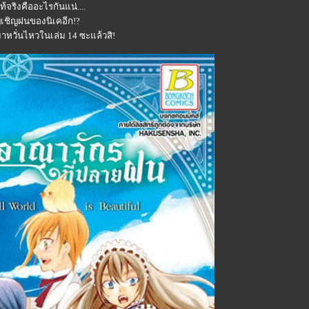
้จริงคืออะไรกันแน่....
ัญเชิญฝนของนิเคอีก!?
หวั่นไหวในเล่ม 14 ซะแล้วสิ!