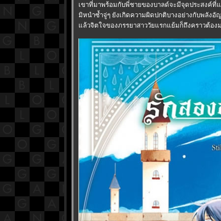
เขาที่มาพร้อมกับพี่ชายของบาลด์จะมีจุดประสงค์ที่แท
มิหนำซ้ำจู่ๆ ยังเกิดความผิดปกติบางอย่างกับพลังอ
ล้วจิตใจของภรรยาสาววัยแรกแย้มก็ถึงคราวต้องมา