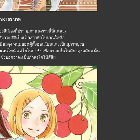
ZAKI 65 บาท
สึสึเองก็ปรากฏกาย (คราวนี้นี่แหละ)
สึงาวะ สึสึเป็นเด็กสาวหัวโบราณใสซื่อ
มิยะคุง หนุ่มฮอตผู้ทั้งอ่อนโยนและเป็นสุภาพบุรุษ
ลนไทน์ แต่โฮโนกะซัง เพื่อนร่วมชั้นโนมิยะคุงสมัยม.ต้น
ซังบอกว่าจะเป็นกำลังใจให้สึสึ!?