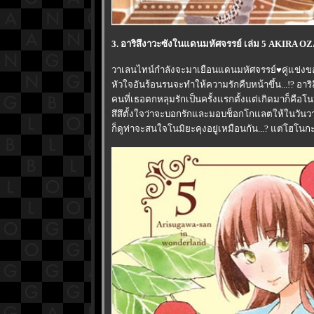
3. อาริสึงาวะซังในแดนมหัศจรรย์ เล่ม 5 AKIRA O
วาเลนไทน์กำลังจะมาเยือนแดนมหัศจรรย์♥คู่แข่งของ
หัวใจอันร้อนรนจะทำให้ความรักคืบหน้าขึ้น...!? อาริ
คนที่เธอตกหลุมรักเป็นครั้งแรกตั้งแต่เกิดมาก็คือโน
สึสึตั้งใจว่าจะบอกรักและมอบช็อกโกแลตให้ในวันวาเ
ก็ดูท่าจะสนใจโนมิยะคุงอยู่เหมือนกัน...? แต่โฮโนกะ