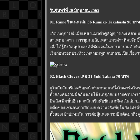
วันจันทร์ที่ 20 มิถุนายน 2565
01. Rinne รินเนะ เล่ม 36 Rumiko Takahashi 90 บาท
เกิดเหตุการณ์ เมื่อเหล่าแมวดำคู่สัญญาของเหล่ายม
สาเหตุมาจาก "การชุมนุมลับเหล่าแมวดำ" ที่จะจัดขึ้
เมื่อได้รู้ถึงวัตถุประสงค์ที่ชัดเจนในการมารวมตัวก
เริ่มก่อหวอดประท้วงเหล่ายมทูต จนกลายเป็นเรื่อง
02. Black Clover เล่ม 31 Yuki Tabata 70 บาท
ูโนกับลันกริสเผชิญหน้ากับเซนอนหนึ่งในดาร์คไ
ทั้งสองคนร่วมมือกันตอบโต้ แต่ถูกสยบราบคาบเพ
มีพลังเพิ่มขึ้นอีก พวกลันกริสคับขัน แต่มีคนโผล่มา...
อดีตของเซนอนถูกเปิดเผย ความจริงที่ยูโนยังไม่รู้นั้น
ทั้งสองเข้าปะทะกัน การต่อสู้แห่งความยึดติดมาถึงจุ