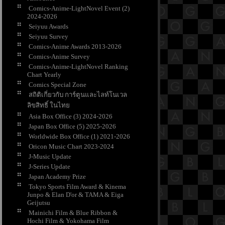
Comics-Anime-LightNovel Event (2)
2024-2026
Seiyuu Awards
Seiyuu Survey
Comics-Anime Awards 2013-2026
Comics-Anime Survey
Comics-Anime-LightNovel Ranking
Chart Yearly
Comics Special Zone
สถิติเกี่ยวกับ การ์ตูนและไลท์โนเวล
ลิขสิทธิ์ ในไท
Asia Box Office (3) 2024-2026
Japan Box Office (5) 2025-2026
Worldwide Box Office (1) 2021-2026
Oricon Music Chart 2023-2024
J-Music Update
J-Series Update
Japan Academy Prize
Tokyo Sports Film Award & Kinema
Junpo & Elan D'or & TAMA & Eiga
Geijutsu
Mainichi Film & Blue Ribbon &
Hochi Film & Yokohama Film