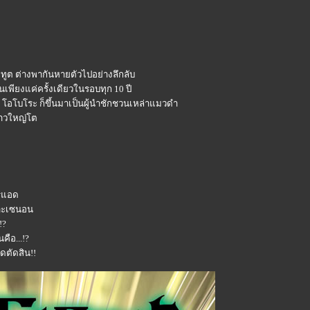
ทูต ต่างพากันหายตัวไปอย่างลึกลับ
นเพียงแค่ครั้งเดียวในรอบทุก 10 ปี
ัน โอโบโระ ก็ขึ้นมาเป็นผู้นำชักชวนเหล่าแมวดำ
ราวใหญ่โต
ทรแอด
ราะเซนอน
!?
คือ...!?
ดตัดสิน!!