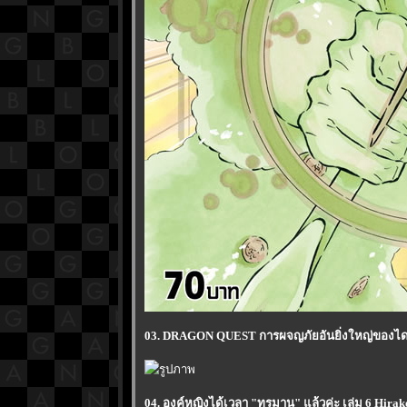
03. DRAGON QUEST การผจญภัยอันยิ่งใหญ่ของได เล่
04. องค์หญิงได้เวลา "ทรมาน" แล้วค่ะ เล่ม 6 Hira