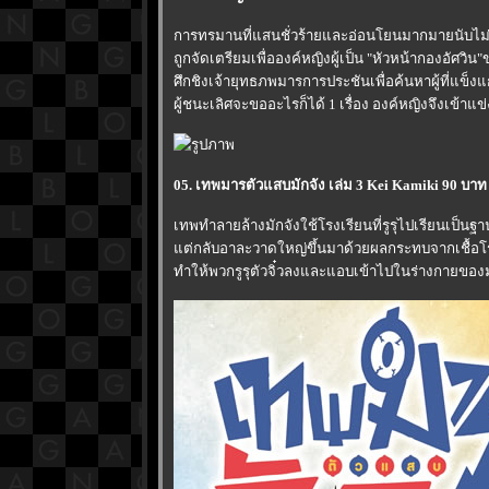
การทรมานที่แสนชั่วร้ายและอ่อนโยนมากมายนับไ
ถูกจัดเตรียมเพื่อองค์หญิงผู้เป็น "หัวหน้ากองอัศวิ
ศึกชิงเจ้ายุทธภพมารการประชันเพื่อค้นหาผู้ที่แข็งแก
ผู้ชนะเลิศจะขออะไรก็ได้ 1 เรื่อง องค์หญิงจึงเข้าแข
05. เทพมารตัวแสบมักจัง เล่ม 3 Kei Kamiki 90 บาท 
เทพทำลายล้างมักจังใช้โรงเรียนที่รูรุไปเรียนเป็นฐ
ต่กลับอาละวาดใหญ่ขึ้นมาด้วยผลกระทบจากเชื้อโ
ทำให้พวกรูรุตัวจิ๋วลงและแอบเข้าไปในร่างกายของมั