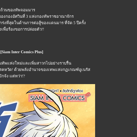
ม่ถ้วนของทัพจอมมาร
น"ของกองอัศวินที่ 3 แห่งกองทัพราชอาณาจักร
ร่งที่สุดในด้านการต่อสู้ของแดนมาร ที่จัด 5 ปีครั้ง
่งเพื่อร้องขอการปล่อยตัว!!
[Siam Inter Comics Plus]
านทัพแห่งใหม่และเพิ่มสาวกไปอย่างราบรื่น
รคหวัด! ด้วยพลังอำนาจของเทพแห่งกฏเกณฑ์อูเนรัส
กจัง แต่ทว่า!?