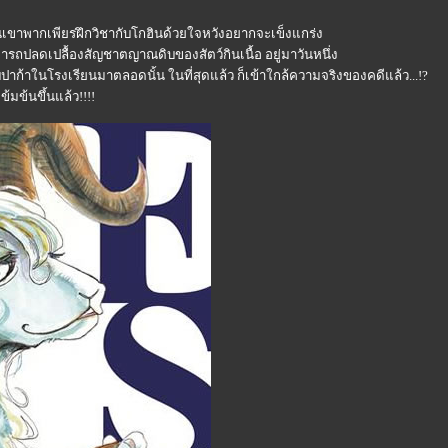
ันเขาพากเพียรฝึกวิชากับโกฮินด้วยใจหวังอยากจะเข็งแกร่ง
มารถปลดเปลื้องสัญชาตญาณดิบของสัตว์กินเนื้อ อยู่มาวันหนึ่ง
ับปาก้าในโรงเรียนมาตลอดนั้น ในที่สุดแล้ว ก็เข้าใกล้ความจริงของคดีแล้ว...!?
้มข้นขึ้นแล้ว!!!!