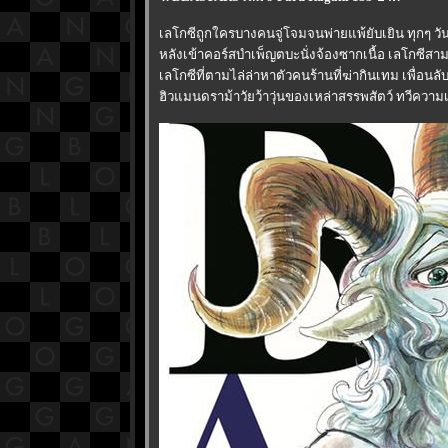
เลโกซีถูกใครบางคนจู่โจมจนพ่ายแพ้ยับเยิน ทุกๆ ว
หลังเข้าคอร์สบำเพ็ญตบะนั่งจ้องซากเนื้อ เลโกซีสา
เลโกซีที่ตามไล่ล่าหาตัวคนร้านที่ฆ่ากินเทม เพื่อนล
ฮิวแมนดราม้าวัยว้าวุ่นของเหล่าสรรพสัตว์ ทวีความเข