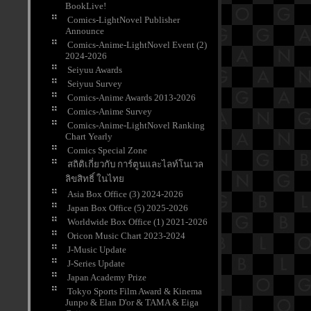
BookLive!
Comics-LightNovel Publisher
Announce
Comics-Anime-LightNovel Event (2)
2024-2026
Seiyuu Awards
Seiyuu Survey
Comics-Anime Awards 2013-2026
Comics-Anime Survey
Comics-Anime-LightNovel Ranking
Chart Yearly
Comics Special Zone
สถิติเกี่ยวกับ การ์ตูนและไลท์โนเวล
ลิขสิทธิ์ ในไท
Asia Box Office (3) 2024-2026
Japan Box Office (5) 2025-2026
Worldwide Box Office (1) 2021-2026
Oricon Music Chart 2023-2024
J-Music Update
J-Series Update
Japan Academy Prize
Tokyo Sports Film Award & Kinema
Junpo & Elan D'or & TAMA & Eiga