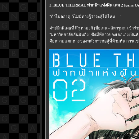
3. BLUE THERMAL ฟากฟ้าแห่งฝัน เล่ม 2 Kana Oz
"ถ้าไม่ลองดู ก็ไม่มีทางรู้ว่าจะสู้ได้ไหม ---"
ค่ายฝึกพิเศษที่ สึรุ ทามะกิ (ชื่อเล่น - สึทารุมะ) เข้
"มหาวิทยาลัยฮันนันกิง" ซึ่งมีพี่สาวของเธอเองเป็นหั
คือความแตกต่างของพลังการต่อสู้ที่ท้วมท้น การแข่ง