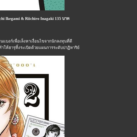
oichi Ikegami & Riichiro Inagaki 135 บาท
แบงก์เพื่อเล็งหาเงื่อนไขจากนักลงทุนที่ดี
่ง ทำให้ฮารุทิ้งระเบิดด้วยแผนการระดับปาฏิหาริย์