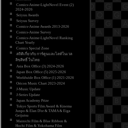
Comics-Anime-LightNovel Event (2)
2024-2026
Seiyuu Awards
Seiyuu Survey
Comics-Anime Awards 2013-2026
Comics-Anime Survey
Comics-Anime-LightNovel Ranking
Chart Yearly
Comics Special Zone
สถิติเกี่ยวกับ การ์ตูนและไลท์โนเวล
ลิขสิทธิ์ ในไท
Asia Box Office (3) 2024-2026
Japan Box Office (5) 2025-2026
Worldwide Box Office (1) 2021-2026
Oricon Music Chart 2023-2024
J-Music Update
J-Series Update
Japan Academy Prize
Tokyo Sports Film Award & Kinema
Junpo & Elan D'or & TAMA & Eiga
Geijutsu
Mainichi Film & Blue Ribbon &
Hochi Film & Yokohama Film