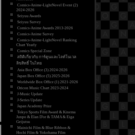
Comics-Anime-LightNovel Event (2)
2024-2026
Seiyuu Awards
Seiyuu Survey
Comics-Anime Awards 2013-2026
Comics-Anime Survey
Comics-Anime-LightNovel Ranking
Chart Yearly
Comics Special Zone
สถิติเกี่ยวกับ การ์ตูนและไลท์โนเวล
ลิขสิทธิ์ ในไท
Asia Box Office (3) 2024-2026
Japan Box Office (5) 2025-2026
Worldwide Box Office (1) 2021-2026
Oricon Music Chart 2023-2024
J-Music Update
J-Series Update
Japan Academy Prize
Tokyo Sports Film Award & Kinema
Junpo & Elan D'or & TAMA & Eiga
Geijutsu
Mainichi Film & Blue Ribbon &
Hochi Film & Yokohama Film