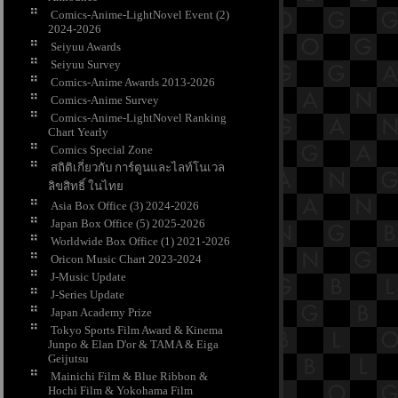
Comics-Anime-LightNovel Event (2)
2024-2026
Seiyuu Awards
Seiyuu Survey
Comics-Anime Awards 2013-2026
Comics-Anime Survey
Comics-Anime-LightNovel Ranking
Chart Yearly
Comics Special Zone
สถิติเกี่ยวกับ การ์ตูนและไลท์โนเวล
ลิขสิทธิ์ ในไท
Asia Box Office (3) 2024-2026
Japan Box Office (5) 2025-2026
Worldwide Box Office (1) 2021-2026
Oricon Music Chart 2023-2024
J-Music Update
J-Series Update
Japan Academy Prize
Tokyo Sports Film Award & Kinema
Junpo & Elan D'or & TAMA & Eiga
Geijutsu
Mainichi Film & Blue Ribbon &
Hochi Film & Yokohama Film