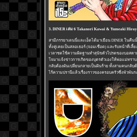
3. DINER เล่ม 6 Takanori Kawai & Yumeaki Hiray
สามีภรรยาเดนนี่และเอ็ดได้มาเยือน DINER ในคืนนั
ทั้งคู่เคยเป็นสลอเธอร์ (จอมเชือด) และรับหน้าที่เ
เวลาชดใช้ความผิดฐานทำสุนัขตัวโปรดของบอสตาย
จมาแจ้งข่าวการเกิดของบุตรตัวเองให้พ่อแม่ทราบ
กลับต้องผันเปลี่ยนกลายเป็นฝันร้าย ทั้งสามคนกลับ
ไร้ความปรานีแล้วเรื่องราวของครอบครัวซึ่งพัวพันระ