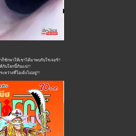
็ชักพาให้เขาได้มาพบกับโรเจอร์!!
ับโลกนี้กันแน่!?
ระหว่างที่โอเด้งไม่อยู่!?