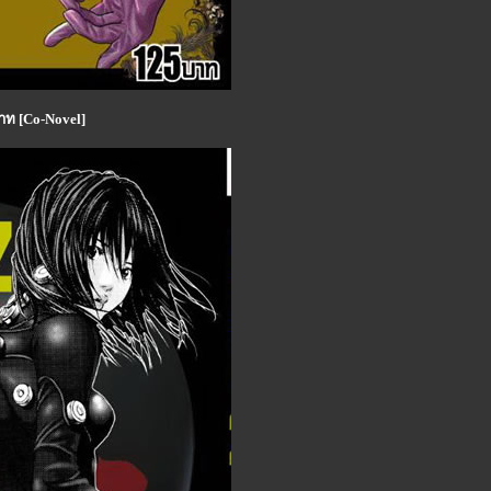
าท [Co-Novel]