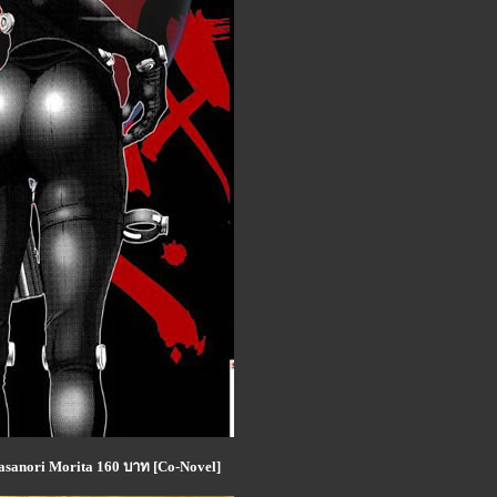
asanori Morita 160 บาท [Co-Novel]