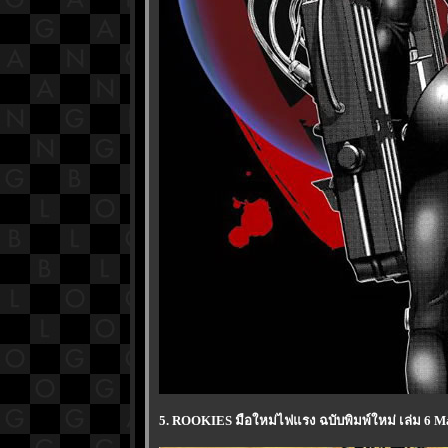
5. ROOKIES มือใหม่ไฟแรง ฉบับพิมพ์ใหม่ เล่ม 6 M