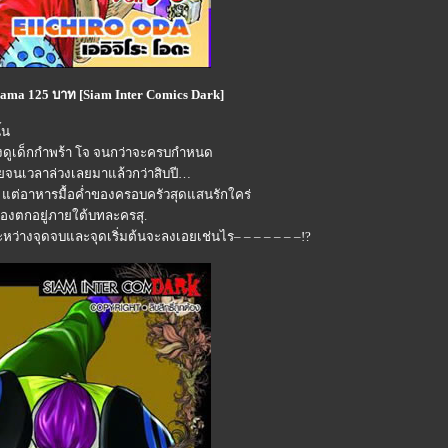
ama 125 บาท [Siam Inter Comics Dark]
้น
ลี้ยงดูเด็กกำพร้า โจ จนกว่าจะครบกำหนด
จนเวลาล่วงเลยมาแล้วกว่าสิบปี
 แต่อาหารมื้อค่ำของครอบครัวสุดแสนรักใคร่
ต้องตกอยู่ภายใต้บทละครสุ.
หว่างจุดจบและจุดเริ่มต้นจะลงเอยเช่นไร– – – – – – –!?