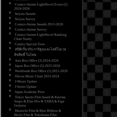
Comics-Anime-LightNovel Event (2)
2024-2026
Seiyuu Awards
Seiyuu Survey
Comics-Anime Awards 2013-2026
Comics-Anime Survey
Comics-Anime-LightNovel Ranking
Chart Yearly
Comics Special Zone
สถิติเกี่ยวกับ การ์ตูนและไลท์โนเวล
ลิขสิทธิ์ ในไท
Asia Box Office (3) 2024-2026
Japan Box Office (5) 2025-2026
Worldwide Box Office (1) 2021-2026
Oricon Music Chart 2023-2024
J-Music Update
J-Series Update
Japan Academy Prize
Tokyo Sports Film Award & Kinema
Junpo & Elan D'or & TAMA & Eiga
Geijutsu
Mainichi Film & Blue Ribbon &
Hochi Film & Yokohama Film