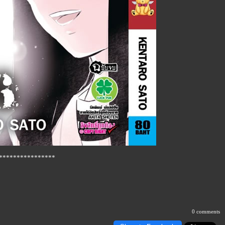
****************
0 comments