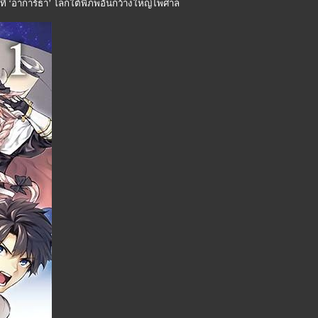
ึ้นที่ ‘อาการ์ธา’ โลกใต้พิภพอันกว้างใหญ่ไพศาล