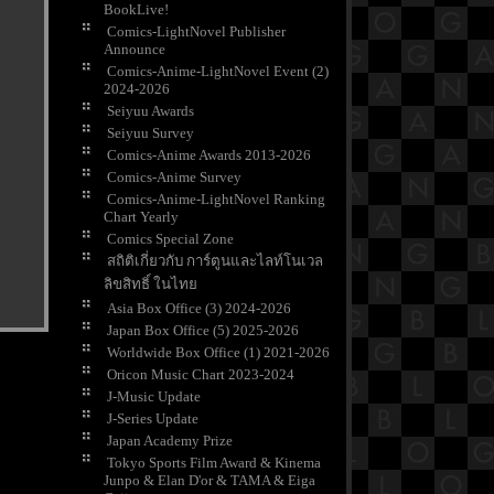
BookLive!
Comics-LightNovel Publisher
Announce
Comics-Anime-LightNovel Event (2)
2024-2026
Seiyuu Awards
Seiyuu Survey
Comics-Anime Awards 2013-2026
Comics-Anime Survey
Comics-Anime-LightNovel Ranking
Chart Yearly
Comics Special Zone
สถิติเกี่ยวกับ การ์ตูนและไลท์โนเวล
ลิขสิทธิ์ ในไท
Asia Box Office (3) 2024-2026
Japan Box Office (5) 2025-2026
Worldwide Box Office (1) 2021-2026
Oricon Music Chart 2023-2024
J-Music Update
J-Series Update
Japan Academy Prize
Tokyo Sports Film Award & Kinema
Junpo & Elan D'or & TAMA & Eiga