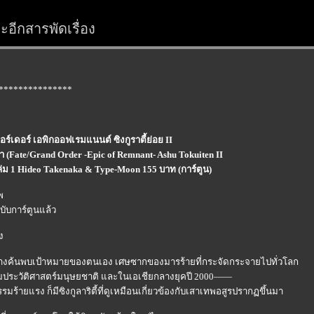
อีกสารพัดเรื่อง
***************
์เดอร์ เอพิกออฟเรมแนนต์ ซิงกูราตี้ย่อย II
(Fate/Grand Order -Epic of Remnant- Ashu Tokuiten II
เล่ม 1 Hideo Takenaka & Type-Moon 155 บาท (การ์ตูน)
พ
ฉบับการ์ตูนแล้ว
ง
’ ต่างค้นพบเป้าหมายของตนเอง เศษซากของมารร้ายที่กระจัดกระจายไปทั่วโลก
กคามประวัติศาสตร์มนุษยชาติ และในเอเชียกลางยุคปี 2000——
ยแรง ก็มีซิงกูลาริตี้ที่ดูเหมือนเกี่ยวข้องกับเสาเทพอสูรปรากฏขึ้นมา