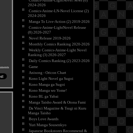
Comics-Anime-LightNovel News (6)
2024-2026
Comics-Anime-LN-Novel License (2)
2024-2026
Manga To Live-Action (2) 2019-2026
Comics-Anime-LightNovel Release
(8) 2026-2027
Novel Release 2019-2026
Monthly Comics Ranking 2020-2026
Weekly Comics-Anime-Light Novel
Ranking (3) 2026-2027
Daily Comics Ranking (2) 2023-2026
Game
mments
Anisong - Oricon Chart
Kono Light Novel ga Sugoi
Kono Manga ga Sugoi
Kono Manga wo Yome!
Kono BL ga Yabai
Manga Taisho Award & Otona Fami
Da Vinci Magazine & Tsugi ni Kuru
Manga Taisho
Boys Love Awards
Yuri Manga Sousenkyo
Japanese Bookstores Recommend &