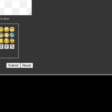
le sheet