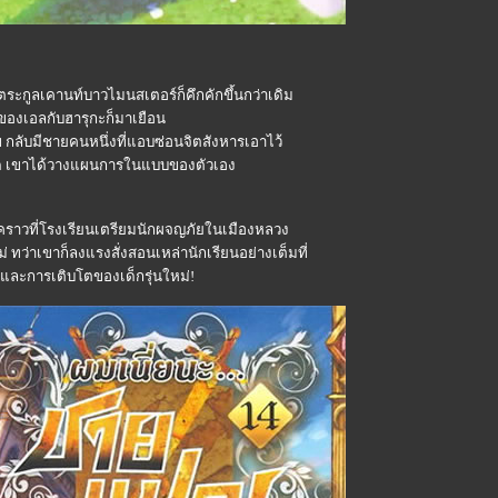
 ตระกูลเคานท์บาวไมนสเตอร์ก็คึกคักขึ้นกว่าเดิม
ของเอลกับฮารุกะก็มาเยือน
ข กลับมีชายคนหนึ่งที่แอบซ่อนจิตสังหารเอาไว้
กัด เขาได้วางแผนการในแบบของตัวเอง
วคราวที่โรงเรียนเตรียมนักผจญภัยในเมืองหลวง
 ทว่าเขาก็ลงแรงสั่งสอนเหล่านักเรียนอย่างเต็มที่
รุษและการเติบโตของเด็กรุ่นใหม่!