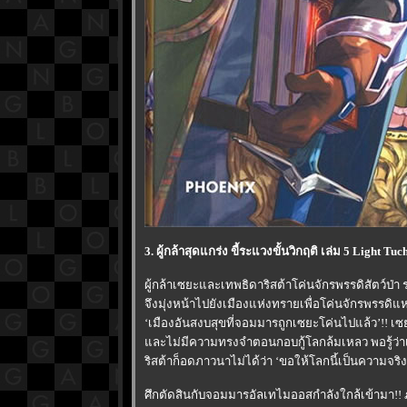
3. ผู้กล้าสุดแกร่ง ขี้ระแวงขั้นวิกฤติ เล่ม 5 Light Tu
ผู้กล้าเซยะและเทพธิดาริสต้าโค่นจักรพรรดิสัตว์ป
จึงมุ่งหน้าไปยังเมืองแห่งทรายเพื่อโค่นจักรพรรดิแห่
‘เมืองอันสงบสุขที่จอมมารถูกเซยะโค่นไปแล้ว’!! เซ
ละไม่มีความทรงจำตอนกอบกู้โลกล้มเหลว พอรู้ว่าเข
ริสต้าก็อดภาวนาไม่ได้ว่า ‘ขอให้โลกนี้เป็นความจร
ศึกตัดสินกับจอมมารอัลเทไมออสกำลังใกล้เข้ามา!! 