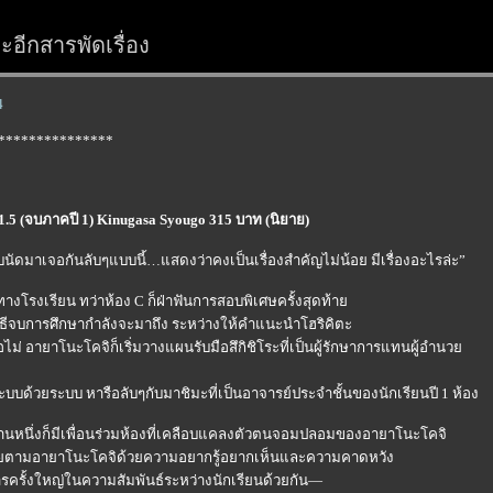
อีกสารพัดเรื่อง
4
***************
11.5 (จบภาคปี 1) Kinugasa Syougo 315 บาท (นิยาย)
กับนัดมาเจอกันลับๆแบบนี้…แสดงว่าคงเป็นเรื่องสำคัญไม่น้อย มีเรื่องอะไรล่ะ”
งโรงเรียน ทว่าห้อง C ก็ฝ่าฟันการสอบพิเศษครั้งสุดท้า
 พิธีจบการศึกษากำลังจะมาถึง ระหว่างให้คำแนะนำโฮริคิตะ
หรือไม่ อายาโนะโคจิก็เริ่มวางแผนรับมือสึกิชิโระที่เป็นผู้รักษาการแทนผู้อำนว
บบด้วยระบบ หารือลับๆกับมาชิมะที่เป็นอาจารย์ประจำชั้นของนักเรียนปี 1 ห้อง
านหนึ่งก็มีเพื่อนร่วมห้องที่เคลือบแคลงตัวตนจอมปลอมของอายาโนะโคจิ
มสะกดรอยตามอายาโนะโคจิด้วยความอยากรู้อยากเห็นและความคาดหวัง
ารครั้งใหญ่ในความสัมพันธ์ระหว่างนักเรียนด้วยกัน—