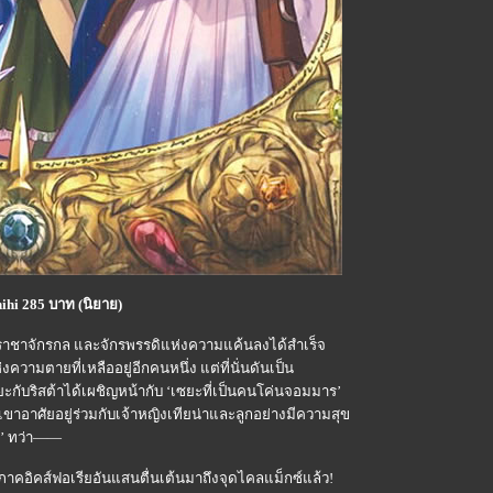
chihi 285 บาท (นิยาย)
่า ราชาจักรกล และจักรพรรดิแห่งความแค้นลงได้สำเร็จ
งความตายที่เหลืออยู่อีกคนหนึ่ง แต่ที่นั่นดันเป็น
ยะกับริสต้าได้เผชิญหน้ากับ ‘เซยะที่เป็นคนโค่นจอมมาร’
าอาศัยอยู่ร่วมกับเจ้าหญิงเทียน่าและลูกอย่างมีความสุข
ิง’ ทว่า——
ภาคอิคส์ฟอเรียอันแสนตื่นเต้นมาถึงจุดไคลแม็กซ์แล้ว!