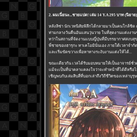
2. ผมเนี่ยนะ...ชายแปด! เล่ม 14 Y.A 295 บาท (นิยาย)
หลังลิซ่า นักเวทนิสัยพิลึกได้กลายมาเป็นคนใกล้ชิด
ท่ามกลางวันคืนอันแสนวุ่นวาย ในที่สุดงานแต่งงาน
ทว่าในสถานที่จัดงานแบบญี่ปุ่นที่มีบรรยากาศสงบสุ
พี่ชายของฮารุกะ ทาเคโอมินั่นเอง ภายใต้เวลาจำ
ละเริ่มขัดขวางเพื่อหาทางระงับงานแต่งให้ได้...
ขณะเดียวกัน เวลได้รับมอบหมายให้เป็นอาจารย์ชั่
ม้จะเป็นที่น่าคลาแคลงใจว่าจะทำหน้าที่ได้ดีหรือไม่
เชิญพบกับเล่มสิบสี่ที่บอกเล่าถึงวิถีชีวิตของเหล่าบุ