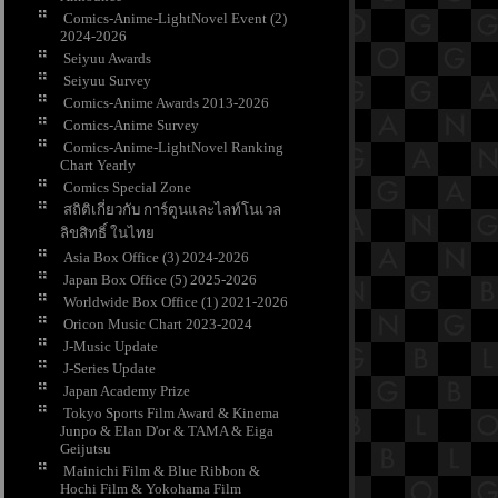
Comics-Anime-LightNovel Event (2)
2024-2026
Seiyuu Awards
Seiyuu Survey
Comics-Anime Awards 2013-2026
Comics-Anime Survey
Comics-Anime-LightNovel Ranking
Chart Yearly
Comics Special Zone
สถิติเกี่ยวกับ การ์ตูนและไลท์โนเวล
ลิขสิทธิ์ ในไท
Asia Box Office (3) 2024-2026
Japan Box Office (5) 2025-2026
Worldwide Box Office (1) 2021-2026
Oricon Music Chart 2023-2024
J-Music Update
J-Series Update
Japan Academy Prize
Tokyo Sports Film Award & Kinema
Junpo & Elan D'or & TAMA & Eiga
Geijutsu
Mainichi Film & Blue Ribbon &
Hochi Film & Yokohama Film