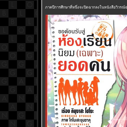
ภาคปีการศึกษาที่หนึ่งจะปิดฉากลงในหนังสือวิวรณ์ฉบั