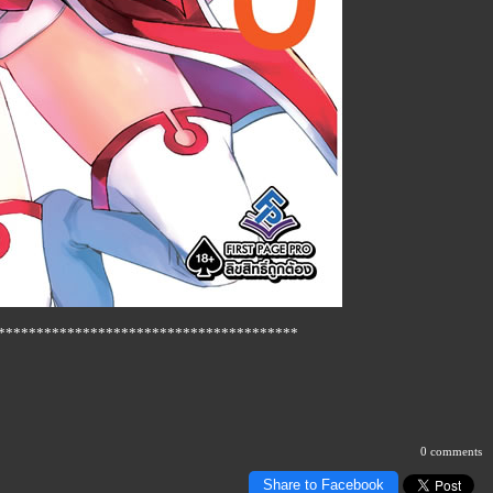
***************************************
0 comments
Share to Facebook