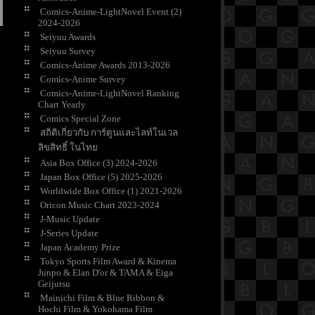
Comics-Anime-LightNovel Event (2)
2024-2026
Seiyuu Awards
Seiyuu Survey
Comics-Anime Awards 2013-2026
Comics-Anime Survey
Comics-Anime-LightNovel Ranking
Chart Yearly
Comics Special Zone
สถิติเกี่ยวกับ การ์ตูนและไลท์โนเวล
ลิขสิทธิ์ ในไท
Asia Box Office (3) 2024-2026
Japan Box Office (5) 2025-2026
Worldwide Box Office (1) 2021-2026
Oricon Music Chart 2023-2024
J-Music Update
J-Series Update
Japan Academy Prize
Tokyo Sports Film Award & Kinema
Junpo & Elan D'or & TAMA & Eiga
Geijutsu
Mainichi Film & Blue Ribbon &
Hochi Film & Yokohama Film