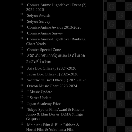
Comics-Anime-LightNovel Event (2)
2024-2026
Seiyuu Awards
Seiyuu Survey
Comics-Anime Awards 2013-2026
Comics-Anime Survey
Comics-Anime-LightNovel Ranking
Chart Yearly
Comics Special Zone
สถิติเกี่ยวกับ การ์ตูนและไลท์โนเวล
ลิขสิทธิ์ ในไท
Asia Box Office (3) 2024-2026
Japan Box Office (5) 2025-2026
Worldwide Box Office (1) 2021-2026
Oricon Music Chart 2023-2024
J-Music Update
J-Series Update
Japan Academy Prize
Tokyo Sports Film Award & Kinema
Junpo & Elan D'or & TAMA & Eiga
Geijutsu
Mainichi Film & Blue Ribbon &
Hochi Film & Yokohama Film