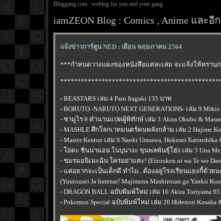
Bloggang.com : weblog for you and your gang
iamZEON Blog : Comics , Anime และอีกส
จ้งข่าวการ์ตูน NED : เดือน พฤษภาคม 2564
***กำหนดวางแผงของหนังสือแต่ละเล่ม จะแจ้งให้ทราบภ
**********************************************
- BEASTARS เล่ม 4 Paru Itagaki 135 บาท
- BORUTO -NARUTO NEXT GENERATIONS- เล่ม 9 Mikio Ik
- ซามูไร 8 ตำนานแปดผู้พิทักษ์ เล่ม 3 Akira Okubo & Masa
- MASHLE ศึกโลกเวทมนตร์คนพลังกล้าม เล่ม 2 Hajime K
- Master Keaton เล่ม 9 Naoki Urasawa, Hokusei Katsushika
- โอดะ ชินนามอน โนบุนางะ ขุนพลพันธุ์โฮ่ง เล่ม 3 Una M
- ชมรมอนิเมะฉัน ใครอย่าแตะ! (Eizouken ni wa Te wo Dasu
- แค่อยากจะเป็นเด็กดี ทำไม...ต้องอยู่โรงเรียนแยงกี้ด้วยน
(Yuutousei Ja Irarenai! Majimena Mashirosan ga Yankii Kou
- DRAGON BALL ฉบับพิมพ์ใหม่ เล่ม 16 Akira Toriyama 9
- Pokemon Special ฉบับพิมพ์ใหม่ เล่ม 20 Hidenori Kusaka