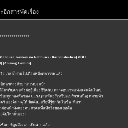
อีกสารพัดเรื่อง
***************
(Mahouka Koukou no Rettousei - Raihousha-hen) เล่ม 1
บ) [Animag Comics]
ิง เวลาก็ผ่านไปเกือบหนึ่งศตวรรษแล้ว
กปิดฉากลงด้วย "เกรทบอมบ์"
ีในพริบตา หลังต่อสู้เสี่ยงชีวิตกับเหล่าจอมเวทแห่งแผ่นดินใหญ่
งชิบะถูกกองทัพของ USNA (สหพันธรัฐทวีปอเมริกาเหนือ) หมายหัว
แองจิน่า ดุโด้ ชิลด์ส...หรือที่รู้จักกันในชื่อ "ลีน่า"
ต่อหน้าทั้งสองคน ตัวตนที่แท้จริงของเธอคือ
ะดับโลกนั่นเอง!
ชั่นการ์ตูนถึงเวลาเปิดฉากแล้ว!