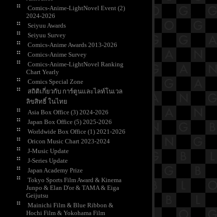
Comics-Anime-LightNovel Event (2)
2024-2026
Seiyuu Awards
Seiyuu Survey
Comics-Anime Awards 2013-2026
Comics-Anime Survey
Comics-Anime-LightNovel Ranking
Chart Yearly
Comics Special Zone
สถิติเกี่ยวกับ การ์ตูนและไลท์โนเวล
ลิขสิทธิ์ ในไท
Asia Box Office (3) 2024-2026
Japan Box Office (5) 2025-2026
Worldwide Box Office (1) 2021-2026
Oricon Music Chart 2023-2024
J-Music Update
J-Series Update
Japan Academy Prize
Tokyo Sports Film Award & Kinema
Junpo & Elan D'or & TAMA & Eiga
Geijutsu
Mainichi Film & Blue Ribbon &
Hochi Film & Yokohama Film