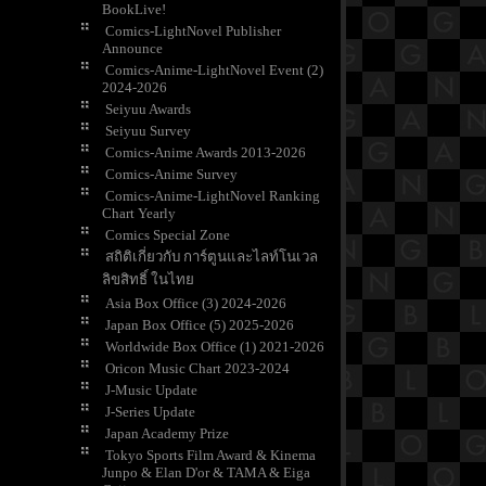
BookLive!
Comics-LightNovel Publisher
Announce
Comics-Anime-LightNovel Event (2)
2024-2026
Seiyuu Awards
Seiyuu Survey
Comics-Anime Awards 2013-2026
Comics-Anime Survey
Comics-Anime-LightNovel Ranking
Chart Yearly
Comics Special Zone
สถิติเกี่ยวกับ การ์ตูนและไลท์โนเวล
ลิขสิทธิ์ ในไท
Asia Box Office (3) 2024-2026
Japan Box Office (5) 2025-2026
Worldwide Box Office (1) 2021-2026
Oricon Music Chart 2023-2024
J-Music Update
J-Series Update
Japan Academy Prize
Tokyo Sports Film Award & Kinema
Junpo & Elan D'or & TAMA & Eiga