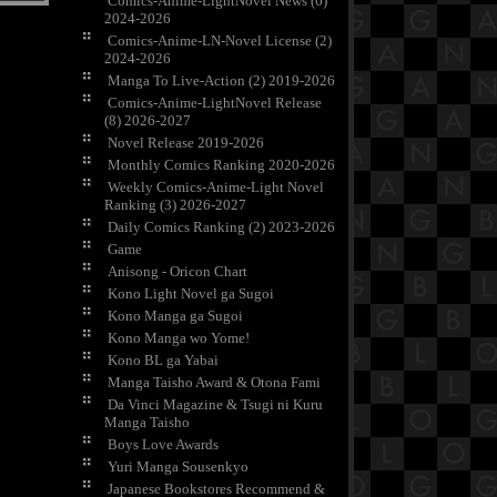
Comics-Anime-LightNovel News (6)
2024-2026
Comics-Anime-LN-Novel License (2)
2024-2026
Manga To Live-Action (2) 2019-2026
Comics-Anime-LightNovel Release
(8) 2026-2027
Novel Release 2019-2026
Monthly Comics Ranking 2020-2026
Weekly Comics-Anime-Light Novel
Ranking (3) 2026-2027
Daily Comics Ranking (2) 2023-2026
Game
Anisong - Oricon Chart
Kono Light Novel ga Sugoi
Kono Manga ga Sugoi
Kono Manga wo Yome!
Kono BL ga Yabai
Manga Taisho Award & Otona Fami
Da Vinci Magazine & Tsugi ni Kuru
Manga Taisho
Boys Love Awards
Yuri Manga Sousenkyo
Japanese Bookstores Recommend &