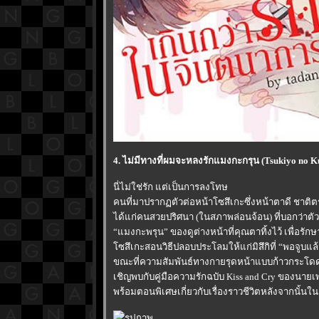
4. ไม่มีทางที่ผมจะหลงรักแมงกะกรุน (Tsukiyo no Ku
นี่ไม่ใช่รัก แต่เป็นการลงโทษ
คนที่มาปรากฏตัวต่อหน้าโซสึเกะซึ่งหน้าตาดี ชาติตระ
ได้แก่คนสวยปริศนา (ในสภาพล่อนจ้อน) ที่บอกว่าตัวเอ
“แมงกะพรุน” ของดูต่างหน้าที่คุณตาทิ้งไว้ เพื่อรักษาร
ซสึเกะสอนวิธีปลอบประโลมให้แก่มิสึกิที่ “พอจูบแล้
ขณะที่ความสัมพันธ์ทางกายรุดหน้าแบบก้าวกระโดด อีก
เชิญพบกับคู่มือความรักฉบับ Kiss and Cry ของนายเ
พร้อมตอนพิเศษเกี่ยวกับเรื่องราวชีวิตหลังจากนั้นใน