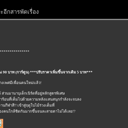
อีกสารพัดเรื่อง
***************
i 90 บาท (การ์ตูน) ***ปรับราคาเพิ่มขึ้นจากเดิม 5 บาท***
่างเพศมีเพื่อนคนใหม่แล้ว!
 ส่วนมานาบุเด็กเนิร์ดที่อยู่หลักสูตรพิเศษ
ดหน้าร้อนที่เต็มไปด้วยความหลังแสนสนุกกำลังจะจบลง
ีฬาสี!! เข้าสู่ฤดูใบไม้ร่วงเต็มที่
ั้งสองคนใกล้ชิดกันมากขึ้นจนละสายตาไม่ได้เลย!?