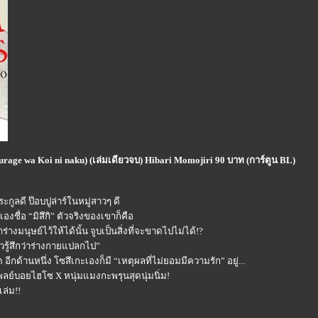
rage wa Koi ni naku) (เล่มเดียวจบ) Hibari Momojiri 90 บาท (การ์ตูน BL)
กูลดี ป๊อบปูล่าร์ในหมู่สาวๆ ดี
งชื่อ “มิสึกิ” ตัวจริงของเขาก็คือ
่างมนุษย์ไว้ให้ได้นั้น จูบเป็นสิ่งที่จะขาดไปไม่ได้!?
วรู้สึกว่าร่างกายแปลกไป”
ด้านหนึ่ง โซสึเกะเองก็มี “เหตุผลที่ไม่ยอมมีความรัก” อยู่...
พลย์บอยไฮโซ X หนุ่มแมงกะพรุนสุดนุ่มนิ่ม!
เล่ม!!