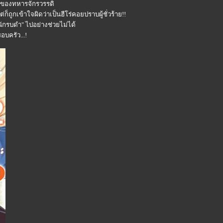
มของทหารจักรวรรดิ
็ถูกเข้าใจผิดว่าเป็นฮีโร่คอยปราบผู้ชั่วร้าย!!
ักรบดำ" ไปอย่างช่วยไม่ได้
รอบครัว...!