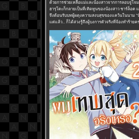
ด้วยการช่วยเหลือแม่และน้องสาวจากการลอบจู่โจ
ฮารุโตะก็กลายเป็นที่เทิดทูนของน้องสาว ชาร์ล็อต แต่ก
จึงต้อนรับบทผู้ผดุงความสงบสุขของแคว้นในนาม "น
ต่แล้ว... ก็ได้ล่วงรู้ถึงผู้บงการตัวจริงที่จ้องทำร้ายค