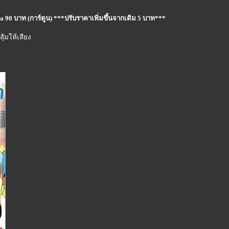
a 90 บาท (การ์ตูน) ***ปรับราคาเพิ่มขึ้นจากเดิม 5 บาท***
ุ้มให้เสียง