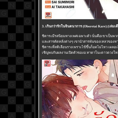
3. เกินกว่ารักในจินตนาการ (Oboretai Kare) (เล่มเ
ชิตาระมีรสนิยมทางเพศเฉพาะตัว นั่นคือเขาเป็นพวก 
ละสารคัดหลั่งต่างๆ เขานำสารพันของเหลวของทาจิมา
ชิตาระที่สติเลือนรางเพราะไข้ขึ้นก็อดไม่ไหว เผลอเล
เชิญพบกับผลงานเปิดตัวของอ.ทาดาโนะดาวดวงใหม