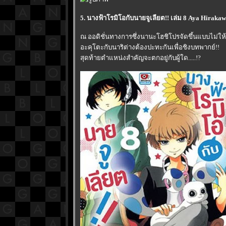
5. นางฟ้าโรมิโอกับนายจูเลียต!! เล่ม 8 Aya Hirakaw
ณ ออดิชั่นทางการซึ่งนานะโฮชิโปรจัดขึ้นแบบไม่ให้ส
อะคุโตะกับนาริต่างต้องปะทะกันเพื่อชิงบทพากย์!!
สุดท้ายตำแหน่งสำคัญจะตกอยู่กับผู้ใด.....!?