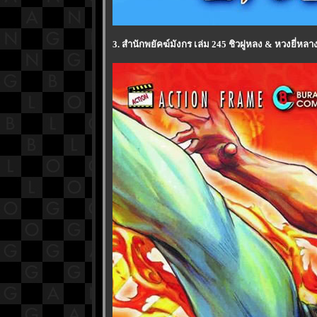
3. สำนักพยัคฆ์มังกร เล่ม 245 ชิวฝูหลง & หวงยี่หล