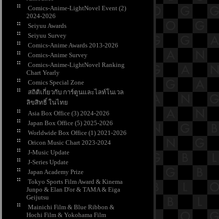
Comics-Anime-LightNovel Event (2)
2024-2026
Seiyuu Awards
Seiyuu Survey
Comics-Anime Awards 2013-2026
Comics-Anime Survey
Comics-Anime-LightNovel Ranking
Chart Yearly
Comics Special Zone
สถิติเกี่ยวกับ การ์ตูนและไลท์โนเวล
ลิขสิทธิ์ ในไท
Asia Box Office (3) 2024-2026
Japan Box Office (5) 2025-2026
Worldwide Box Office (1) 2021-2026
Oricon Music Chart 2023-2024
J-Music Update
J-Series Update
Japan Academy Prize
Tokyo Sports Film Award & Kinema
Junpo & Elan D'or & TAMA & Eiga
Geijutsu
Mainichi Film & Blue Ribbon &
Hochi Film & Yokohama Film