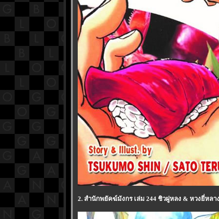
2. สำนักพยัคฆ์มังกร เล่ม 244 ชิวฝูหลง & หวงยี่หล