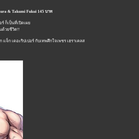
mura & Takumi Fukui 145 บาท
์ ก็เป็นที่เปิดเผ
ด้วยชีวิต!!
 แจ็ก เดอะริปเปอร์ กับเทพศึกใจเพชร เฮราเคลส