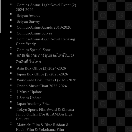
Comics-Anime-LightNovel Event (2)
2024-2026
Seiyuu Awards
Seiyuu Survey
Comics-Anime Awards 2013-2026
Comics-Anime Survey
Comics-Anime-LightNovel Ranking
Chart Yearly
Comics Special Zone
สถิติเกี่ยวกับ การ์ตูนและไลท์โนเวล
ลิขสิทธิ์ ในไท
Asia Box Office (3) 2024-2026
Japan Box Office (5) 2025-2026
Worldwide Box Office (1) 2021-2026
Oricon Music Chart 2023-2024
J-Music Update
J-Series Update
Japan Academy Prize
Tokyo Sports Film Award & Kinema
Junpo & Elan D'or & TAMA & Eiga
Geijutsu
Mainichi Film & Blue Ribbon &
Hochi Film & Yokohama Film