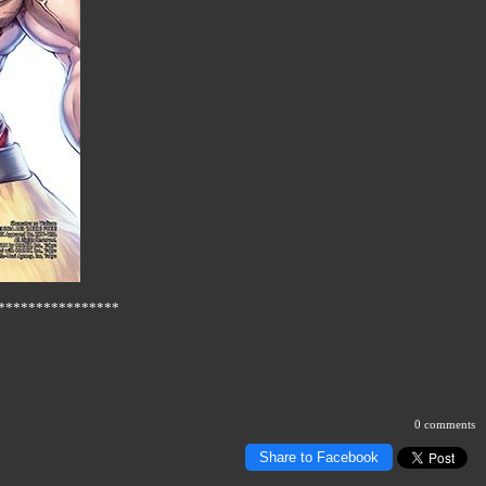
****************
0 comments
Share to Facebook