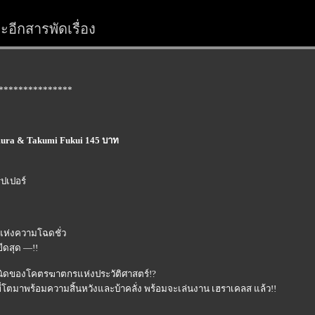
อีกสารพัดเรื่อง
***************
mura & Takumi Fukui 145 บาท
ิปเปอร์
ุดแห่งความโฉดชั่ว
ีดสุด —!!
ำเนิดของโคตรฆาตกรแห่งประวัติศาสตร์!?
โตมาพร้อมความสิ้นหวังและบ้าคลั่ง พร้อมจะเล่นงาน เฮราเคลส แล้ว!!