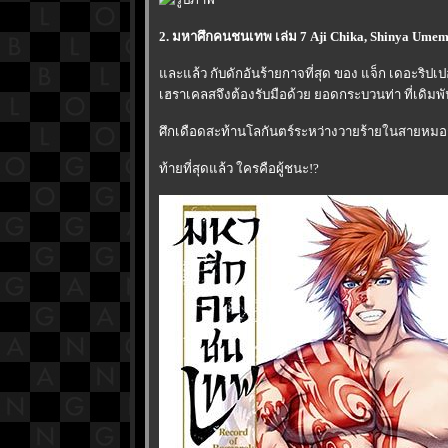
2. มหาศึกคนชนเทพ เล่ม 7 Aji Chika, Shinya Ume
ละแล้ว กับดักอันร้ายกาจที่สุด ของ แจ็ก เดอะริปเปอร
เฮราเคลสจึงต้องรับมือด้วย ยอดกระบวนท่า ที่เดิมพัน
ศึกเดือดสะท้านโลกันตร์ระหว่างวายร้ายในสายหมอก
ท้ายที่สุดแล้ว ใครคือผู้ชนะ!?