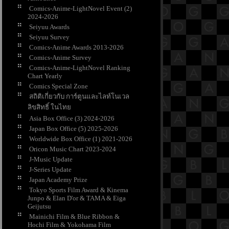
Comics-Anime-LightNovel Event (2)
2024-2026
Seiyuu Awards
Seiyuu Survey
Comics-Anime Awards 2013-2026
Comics-Anime Survey
Comics-Anime-LightNovel Ranking
Chart Yearly
Comics Special Zone
สถิติเกี่ยวกับ การ์ตูนและไลท์โนเวล
ลิขสิทธิ์ ในไท
Asia Box Office (3) 2024-2026
Japan Box Office (5) 2025-2026
Worldwide Box Office (1) 2021-2026
Oricon Music Chart 2023-2024
J-Music Update
J-Series Update
Japan Academy Prize
Tokyo Sports Film Award & Kinema
Junpo & Elan D'or & TAMA & Eiga
Geijutsu
Mainichi Film & Blue Ribbon &
Hochi Film & Yokohama Film