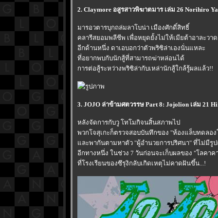
2. Claymore อสูรสาวพิฆาตมาร เล่ม 26 Norihiro Ya
มารอวตารบุกถล่มลาโบน่า เมืองศักดิ์สิทธิ์
คลารีสยอมพลีชีพ เพื่อหยุดยั้งไม่ให้เมียต้าอาละวาด.
อีกด้านหนึ่ง ดาเอบอกว่าตัวพริซิล่าเองนั่นแหละ
ที่อยากพบกับนักสู้ที่สามารถฆ่าหล่อนได้
การต่อสู้ระหว่างพริซิล่ากับเหล่านักสู้ใกล้รู้ผลแล้ว!!
3. JOJO ล่าข้ามศตวรรษ Part 8: Jojolion เล่ม 21 H
หลังจัดการกับวู โทโมกิจนสิ้นสภาพไป
พวกโจสุเกะก็ตรวจสอบบันทึกของ "ห้องแล็บทดลอ
ละพากันตามหาตัว "ผู้อำนวยการปริศนา" ที่ไม่มีรูปถ่
อีกทางหนึ่ง ในช่วง 7 วันก่อนจะเก็บผลของ "โลคาคา
ที่โรงเรียนของซึรุงิกลับเกิดเหตุไม่คาดฝันขึ้น...!