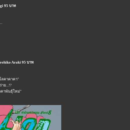
gi 95 บาท
..
irohiko Araki 95 บาท
งโลคาคาคา"
าย...!?
คาพันธุ์ใหม่"