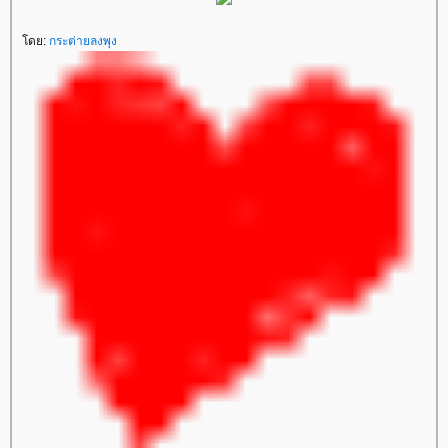
ดย:
กระต่ายลงพุง