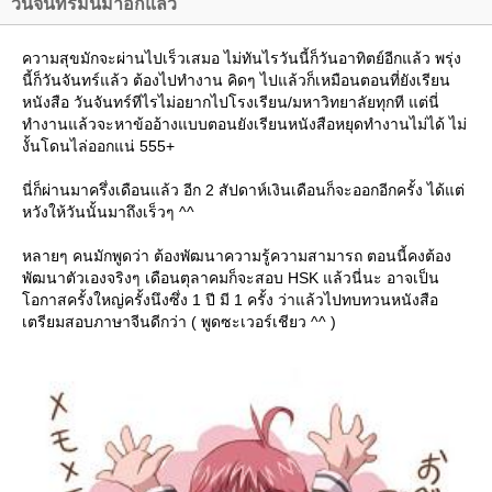
วันจันทร์มันมาอีกแล้ว
ความสุขมักจะผ่านไปเร็วเสมอ ไม่ทันไรวันนี้ก็วันอาทิตย์อีกแล้ว พรุ่ง
นี้ก็วันจันทร์แล้ว ต้องไปทำงาน คิดๆ ไปแล้วก็เหมือนตอนที่ยังเรียน
หนังสือ วันจันทร์ทีไรไม่อยากไปโรงเรียน/มหาวิทยาลัยทุกที แต่นี่
ทำงานแล้วจะหาข้ออ้างแบบตอนยังเรียนหนังสือหยุดทำงานไม่ได้ ไม่
งั้นโดนไล่ออกแน่ 555+
นี่ก็ผ่านมาครึ่งเดือนแล้ว อีก 2 สัปดาห์เงินเดือนก็จะออกอีกครั้ง ได้แต่
หวังให้วันนั้นมาถึงเร็วๆ ^^
หลายๆ คนมักพูดว่า ต้องพัฒนาความรู้ความสามารถ ตอนนี้คงต้อง
พัฒนาตัวเองจริงๆ เดือนตุลาคมก็จะสอบ HSK แล้วนี่นะ อาจเป็น
อกาสครั้งใหญ่ครั้งนึงซึ่ง 1 ปี มี 1 ครั้ง ว่าแล้วไปทบทวนหนังสือ
เตรียมสอบภาษาจีนดีกว่า ( พูดซะเวอร์เชียว ^^ )