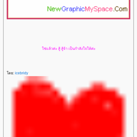
ช่แล้วค่ะ สู้ สู้จ้า เป็นกำลังใจให้ค่ะ
ดย:
icebridy