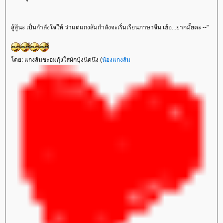
สู้สู้นะ เป็นกำลังใจให้ ว่าแต่แกงส้มกำลังจะเริ่มเรียนภาษาจีน เฮ้อ...ยากมั้ยคะ --"
ดย: แกงส้มชะอมกุ้งใส่ผักบุ้งนิดนึง (
น้องแกงส้ม