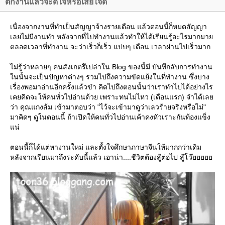
ตกงานแล้วจะดีใจหรือเสียใจดี
เนื่องจากงานที่ทำเป็นสัญญาจ้างรายเดือน แล้วตอนนี้ก็หมดสัญญา
เลยไม่มีงานทำ หลังจากที่ไปทำงานแล้วทำให้ได้เรียนรู้อะไรมากมา
ตลอดเวลาที่ทำงาน จะว่าเร็วก็เร็ว แปบๆ เดือน เวลาผ่านไปเร็วมาก
ไม่รู้ว่าหลายๆ คนสังเกตรึเปล่าใน Blog ของนี้มี บันทึกลับการทำงาน
นนั้นจะเป็นปัญหาต่างๆ รวมไปถึงความขัดแย้งในที่ทำงาน ซึ่งบาง
เรื่องพอมาอ่านอีกครั้งแล้วขำ คิดไปถึงตอนนั้นว่าเราทำไปได้อย่างไร
เคยคิดจะให้คนทั่วไปอ่านด้วย เพราะทนไม่ไหว (เดือนแรก) จำได้เล
ว่า คุณแกงส้ม เข้ามาตอบว่า "ไว้จะเข้ามาดูว่าเลวร้ายจริงหรือไม่"
มาคิดๆ ดูในตอนนี้ ถ้าเปิดให้คนทั่วไปอ่านเค้าคงหัวเราะกันท้องแข็ง
น่
ตอนนี้ก็ได้แต่หางานใหม่ และตั้งใจศึกษาภาษาจีนให้มากกว่าเดิม
หลังจากเรียนมาถึงระดับนี้แล้ว เอาน่า....ชีวิตต้องสู้ต่อไป สู้โว๊