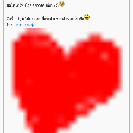
ขอให้ได้ใหม่ไวๆ ดีกว่าเดิมอีกนะจ๊ะ
วันนี้การ์ตูน ไม่ยาวเลย พี่กระต่ายชอบอ่านนะ เอาอีก
ดย:
กระต่ายลงพุง