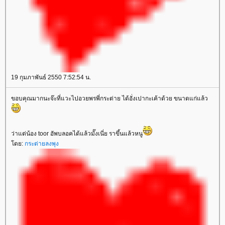
19 กุมภาพันธ์ 2550 7:52:54 น.
ขอบคุณมากนะจ๊ะที่แวะไปอวยพรพี่กระต่าย ได้อั่งเปากะเค้าด้วย ขนาดแก่แล้ว
ว่าแต่น้อง toor อัพบลอคได้แล้วมั๊งเนี่ย ราขึ้นแล้วหนู
ดย:
กระต่ายลงพุง