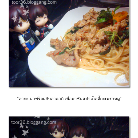
"คากะ มาพร้อมกับอาคากิ เพื่อมาชิมสปาเก็ตตี้กะเพราหมู"