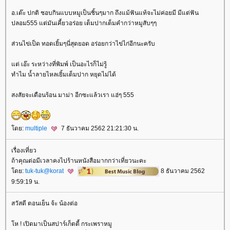
อ.เต๊ะ ปกติ ชอบกินแบบหมูเป็นชิ้นๆมาก ถึงแม้ฟันแท้จะไม่ค่อยมี มีแต่ฟัน
ปลอม555 แต่มันเคี้ยวอร่อย เต็มปากเต็มคำกว่าหมูสับๆๆ
ส่วนไข่เป็ด ทอดเยิ้มๆนี่สุดยอด อร่อยกว่าไข่ไก่อีกนะครับ
ต่ เอ๊ะ ระหว่างที่พิมพ์ เป็นอะไรก็ไม่รู้
ทำไม น้ำลายไหลเยิ้มเต็มปาก หยุดไม่ได้
สงสัยจะเดือนร้อน มาม่า อีกซะแล้วเรา แฮ่ๆ 555
ดย:
multiple
7 ธันวาคม 2562 21:21:30 น.
เรื่องเที่ยว
ถ้าคุณต่อมีเวลาคงไปร้านหนังสือมากกว่าเที่ยวนะคะ
ดย:
tuk-tuk@korat
8 ธันวาคม 2562
9:59:19 น.
สวัสดี ตอนเย็น จ้ะ น้องต่อ
ห ! เปิดมาเป็นสปาร์เก็ตตี้ กระเพราหมู