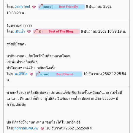
ดย:
JinnyTent
9 ธันวาคม 2562
10:38:28 น.
รับทราบค่าาาาา
ดย:
เนินน้ำ
9 ธันวาคม 2562 10:39:19 น.
สวัสดีมีสุขค่ะ
น่ากินมากค่ะ...กินใจเข้าไปด้วยหลายใจเล
เก่งค่ะ ทำน่ากินจริงๆ
ขำใบกะเพรา44ใบ.. ขยันจริงจริ๊ง
ดย:
ตะลีกีปัส
10 ธันวาคม 2562 12:25:54
น.
พวกเครื่องปรุงคีโตมีแต่แพงๆ ง่ะ หนอนก็กัดฟันเลือดซิ๊บเหมือนกันเวลาไปซื้อที
ต่นะ . . คิดเองว่าก็ดีกว่าตูไปเสียเงินกับยาลดน้ำหนักละวะ เงี่ยะ 55555+ มี
ความปลงค่ะ
ปล นี่กำลังบิ๊วงานตะพาบ รอบนี้จะได้ไม่เลทอีก อิอิ
ดย:
nonnoiGiwGiw
10 ธันวาคม 2562 15:25:49 น.