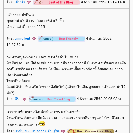
ดย:
เนินน้ำ
4 ธันวาคม 2562 18:14:14 น.
อร๊ายยยย น่ากินอ่ะ
คุณต่อทำกับข้าวน่ากินกว่าพี่ทำเสียอิ๊ก
เง้อ ว่าแล้วก็อายยย 5555
ดย:
JinnyTent
4 ธันวาคม 2562
18:37:52 น.
กะเพราหมูอะทำบ่อย แต่กับสปาเก็ตตี้นี่ไม่เคยจ้า
ฟิวชั่นฟู้ดบแบบนี้เด็ด! สมัยก่อนมาม่ามีหลายรสกว่านี้ ขี้เมาทะเลหรือหอยลายผัด
ฉ่าเป็นรสที่อร่อยเลย เสียดายไม่มีละ เพราะคนซื้อมาม่าก็คงขี้เกียจผัดเอง อยาก
เติมน้ำอย่างเดียว
ไข่ด่วก็น่ากินอะ
ถือคติคิริโกะสินะครับ "อาหารคือจิตใจ" (แล้วทำไมเลี้ยงลูกออกมาเป็นแบบนั้นได้
ฟะ?)
ดย:
ชีริว
4 ธันวาคม 2562 20:05:03 น.
นานๆจะเข้ามาเจอน้องต่อทำอาหาร น่ากินมากจ้า
ร้านเจ๊โหนกกินหลายทีแล้วจะ คนเยอะตลอดเลย ขายดีมากๆ แต่ยังโชคดีไม่เค
เจอตอนทะเลาะกัน อิๆ
ดย:
บาบิบูเบะ...แปลงกายเป็นบูริน
4