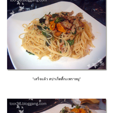
"เสร็จแล้ว สปาเก็ตตี้กะเพราหมู"