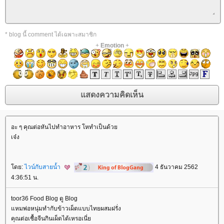
* blog นี้ comment ได้เฉพาะสมาชิก
+
Emotion
+
อะ ๆ คุณต่อหันไปทำอาหาร โหทำเป็นด้ว
เจ๋ง
ดย:
ไวน์กับสายน้ำ
4 ธันวาคม 2562
4:36:51 น.
toor36 Food Blog ดู Blog
หมพ่อหนุ่มทำกับข้าวเผ็ดแบบไทยผสมฝรั่ง
คุณต่อเชื้อจีนกินเผ็ดได้เหรอเนี่