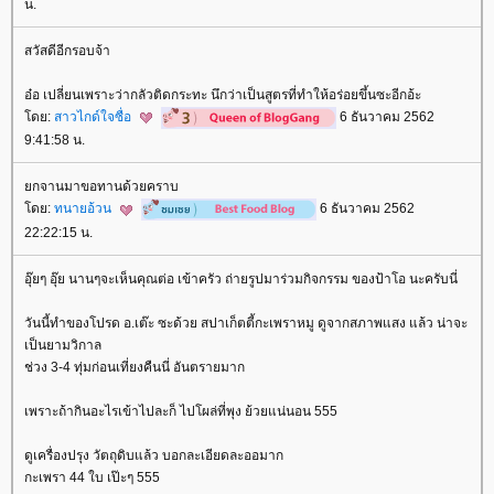
น.
สวัสดีอีกรอบจ้า
อ๋อ เปลี่ยนเพราะว่ากลัวติดกระทะ นึกว่าเป็นสูตรที่ทำให้อร่อยขึ้นซะอีกอ้ะ
ดย:
สาวไกด์ใจซื่อ
6 ธันวาคม 2562
9:41:58 น.
กจานมาขอทานด้วยคราบ
ดย:
ทนายอ้วน
6 ธันวาคม 2562
22:22:15 น.
อุ๊ยๆ อุ๊ย นานๆจะเห็นคุณต่อ เข้าครัว ถ่ายรูปมาร่วมกิจกรรม ของป้าโอ นะครับนี่
วันนี้ทำของโปรด อ.เต๊ะ ซะด้วย สปาเก็ตตี้กะเพราหมู ดูจากสภาพแสง แล้ว น่าจะ
เป็นยามวิกาล
ช่วง 3-4 ทุ่มก่อนเที่ยงคืนนี่ อันตรายมาก
เพราะถ้ากินอะไรเข้าไปละก็ ไปโผล่ที่พุง ย้วยแน่นอน 555
ดูเครื่องปรุง วัตถุดิบแล้ว บอกละเอียดละออมาก
กะเพรา 44 ใบ เป๊ะๆ 555