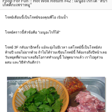
Food For Fun :: Hot Wok Return #42 : เมนูอะไรก็ได้ "สปา
เก็ตตี้กะเพราหมู"
จทย์เดือนนี้เป็นโจทย์ของคุณพี่โอ เนินน้ำ
จทย์คราวนี้หัวข้อคือ "เมนูอะไรก็ได้"
จทย์ 3F กลับมาอีกครั้ง แม้จะยุ่งไม่มีเวลา แต่โจทย์นี้เป็นโจทย์ส่ง
ท้ายปี แถมไม่ยากด้วย ถ้าไม่ได้ร่วมเขียนโจทย์นี้ ก็ต้องรอถึงปีหน้าเล
วันหยุดที่ผ่านมาเลยถือโอกาสทำเมนูนี้ ไม่พูดมากแล้ว เราไปดูส่วน
ผสม และวิธีทำกันดีกว่า