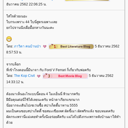
ธันวาคม 2562 22:06:25 น.
ส่ใจด้วยเนอะ
บกระเพราะ 44 ใบนี่สูตรเฉพาะเล
กไปจานนึงเผื่อมื้อกลางวันนะคะ
ดย:
ภาวิดา คนบ้านป่า
5 ธันวาคม 2562
8:57:53 น.
จากบล็อก
ที่เข้าโรงตอนนี้มีนาจา กับ Ford V Ferrari ก็เกี่ยวกับพ่อครับ
ดย:
The Kop Civil
5 ธันวาคม 2562
14:33:12 น.
ต้องมาเห็นอะไรแบบนี้ตอน 4 โมงเย็นนี่ หิวมากครับ
ฝีมือคุณต่อนี่ใช้ได้เลยนะครับ หน้าตาเรียกแขกมาก
นี่อยากจะเดินไปเซเว่นซื้อ สปาเก็ตตี้มาทาน 5555
ผมเป็นคนชอบสปาเก็ตตี้ ซอสมะเขือเทศ ผัดขี้เมา ผัดพริกแห้ง ชอบหมดครับ
ผัดกระเพรานี่แม่เคยทำครั้งนึงอร่อยดีครับ แม่ไล่ไปดึงกระเพราหลังบ้านมาให้ทำ
ด้ว