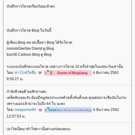
บันทึกการโหวตเรียบร้อยแล้วค่ะ
บันทึกการโหวต Blog ในวันนี้
ผู้เขียน Blog หมวดเนื้อหา Blog ได้รับโหวต
nonnoiGiwGiw Diarist ดู Blog
toor36 Cartoon Blog ดู Blog
ระบบจะบันทึกคะแนนโหวต เฉพาะการโหวต 10 ครั้งล่าสุดในแต่ละวันเท่านั้น
ดย:
สาวไกด์ใจซื่อ
4 ธันวาคม 2562
9:59:27 น.
กำลังหิวพอดี ขอสักจานค่ะ
เคล็ดลับเยอะจัง ต้องมีหมูสองประเภทด้วยทั้งหั่นทั้งบด คุณต่อน่าจะลืมนับใบกระ
เพราะมองแล้วน่าจะไม่ถึง 44 ใบ นะคะ
ดย:
mcayenne94
4 ธันวาคม 2562
12:07:53 น.
เอาไข่เป็ดมาทำไข่ดาวนี่อย่างอร่อยเลยนะ