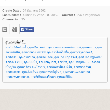
Create Date :
04 ธันวาคม 2562
Last Update :
4 ธันวาคม 2562 0:09:30 น.
Counter :
2377 Pageviews.
Comments :
35
ผู้โหวตบล็อกนี้...
คุณไวน์กับสายน้ำ
,
คุณRananrin
,
คุณสายหมอกและก้อนเมฆ
,
คุณหอมกร
,
คุณ
สองแผ่นดิน
,
คุณnonnoiGiwGiw
,
คุณสาวไกด์ใจซื่อ
,
คุณmcayenne94
,
คุณhaiku
,
คุณกาบริเอล
,
คุณkae+aoe
,
คุณThe Kop Civil
,
คุณtuk-tuk@korat
,
คุณSai Eeuu
,
คุณเนินน้ำ
,
คุณJinnyTent
,
คุณชีริว
,
คุณบาบิบูเบะ...แปลงกา
เป็นบูริน
,
คุณภาวิดา คนบ้านป่า
,
คุณจันทราน็อคเทิร์น
,
คุณทนายอ้วน
,
คุณmultiple
,
คุณเริงฤดีนะ
,
คุณอาจารย์สุวิมล
,
คุณคนผ่านทางมาเจอ
,
คุณnewyorknurse
,
คุณที่เห็นและเป็นมา
,
คุณตะลีกีปัส