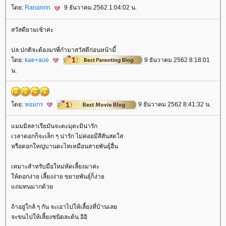
ดย:
Rananrin
9 ธันวาคม 2562 1:04:02 น.
สวัสดียามเช้าค่ะ
ปล.ปกติจะต้องมรพี่ก๋ามาสวัสดีก่อนหน้ามี้
ดย:
kae+aoe
9 ธันวาคม 2562 8:18:01
น.
ดย:
หอมกร
9 ธันวาคม 2562 8:41:32 น.
มมมิลลาเรียมันจะตะมุตะมิน่ารัก
เวลาดอกก็จะเล็ก ๆ น่ารัก ไม่ค่อยมีสีสันสดใส
หรือดอกใหญ่บานตะไทเหมือนสายพันธุ์อื่น
เหมาะสำหรับมือใหม่หัดเลี้ยงมาค่ะ
ห้ดอกง่าย เลี้ยงง่าย ขยายพันธ์ุก็ง่า
ถมทนมากด้ว
ถ้าอยู่ใกล้ ๆ กัน จะเอาไปให้เลี้ยงที่บ้านเล
จะขนไปให้เลี้ยงชนิดละต้น อิอิ