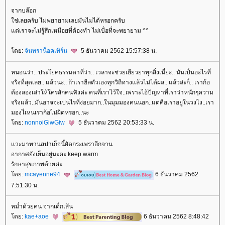
จากบล๊อก
ช่เลยครับ ไม่พยายามเลยมันไม่ได้หรอกครับ
ต่เราจะไม่รู้สึกเหนื่อยที่ต้องทำ ไม่เบื่อที่จะพยายาม ^^
ดย:
จันทราน็อคเทิร์น
5 ธันวาคม 2562 15:57:38 น.
หนอนว่า.. ประโยคธรรมดาที่ว่า.. เวลาจะช่วยเยียวยาทุกสิ่งเนี่ยะ.. มันเป็นอะไรที่
จริงที่สุดเลย.. แล้วนะ.. ถ้าเราฮีลตัวเองทุกวิถีทางแล้วไม่ได้ผล.. แล้วล่ะก็.. เราก้อ
ต้องลองเล่าให้ใครสักคนฟังค่ะ​ คนที่เราไว้ใจ..เพราะไอ้ปัญหาที่เราว่าหนักๆความ
จริงแล้ว..มันอาจจะเปนไรที่ง่อยมาก..ในมุมมองคนนอก..แต่คือเราอยู่ในวงไง..เรา
มองไ่เหนเราก้อไม่ผิดหรอก..นะ
ดย:
nonnoiGiwGiw
5 ธันวาคม 2562 20:53:33 น.
วะมาทานสปาเก็จนี้ผัดกระเพราอีกจาน
อากาศยังเย็นอยู่นะคะ keep warm
รักษาสุขภาพด้วยค่ะ
ดย:
mcayenne94
6 ธันวาคม 2562
7:51:30 น.
หม่ำด้วยคน จากเด็กเส้น
ดย:
kae+aoe
6 ธันวาคม 2562 8:48:42