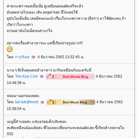
สาดกะเพราหมดมั้ยเนี่ย ดูเหมือนตอนผัดเสร็จแล้ว
มันหดหายไปเยอะ เส้น angel hair นี่ไม่เคยใช้
ดูมันไม่เต็มอิ่ม เคยมีคนแนะนำเรื่องใบกะเพราควาย (ยี่หร่า) มาใช้ผัดแทน ถ้า
เกิดว่าใบกะเพรา
ธรรมดามันไม่เผ็ดจนสาแก่ใจ
อยากส่งเรื่องทำอาหารนะ แต่ขี้เกียจถ่ายรูปมาก!!!
ดย:
กาบริเอล
4 ธันวาคม 2562 13:32:45 น.
นาน ๆ ทีเห็นคุณต่อทำอาหาร น่ากินเหมือนกันนะครับนี่
ดย:
The Kop Civil
4 ธันวาคม 2562
14:49:39 น.
หอมมานอกจอเลยค่ะ
ดย:
tuk-tuk@korat
4 ธันวาคม 2562
15:38:04 น.
เมนูนี้ทำบ่อยค่ะ แซ่บอร่อยเด็กเส้นชอบ
สงสัยเหมือนน้องเต้ยค่ะ พี่ไม่เคยเปลี่ยนกระทะตอนผัดเลย ขี้เกียจล้างหลายใบ
555