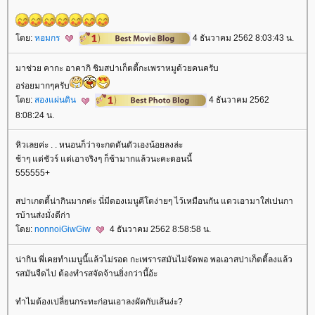
ดย:
หอมกร
4 ธันวาคม 2562 8:03:43 น.
มาช่วย คากะ อาคากิ ชิมสปาเก็ตตี้กะเพราหมูด้วยคนครับ
อร่อยมากๆครับ
ดย:
สองแผ่นดิน
4 ธันวาคม 2562
8:08:24 น.
หิวเลยค่ะ . . หนอนก็ว่าจะกดดันตัวเองน้อยลงล่ะ
ช้าๆ แต่ชัวร์ แต่เอาจริงๆ ก็ช้ามากแล้วนะคะตอนนี้
555555+
สปาเกตตี้น่ากินมากค่ะ นี่มีดองเมนูคีโตง่ายๆ ไว้เหมือนกัน แดวเอามาใส่เปนกา
รบ้านส่งมั่งดีก่า
ดย:
nonnoiGiwGiw
4 ธันวาคม 2562 8:58:58 น.
น่ากิน พี่เคยทำเมนูนี้แล้วไม่รอด กะเพรารสมันไม่จัดพอ พอเอาสปาเก็ตตี้ลงแล้ว
รสมันจืดไป ต้องทำรสจัดจ้านยิ่งกว่านี้อ้ะ
ทำไมต้องเปลี่ยนกระทะก่อนเอาลงผัดกับเส้นง่ะ?