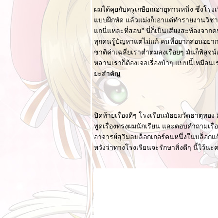
นวคิดทั้งสองแบบ
ผมได้คุยกับครูเกษียณอายุท่านหนึ่ง ซึ่งโร
บบฝึกหัด แล้วแม่งก็เอาแต่ทำรายงานวิชา
ลกของ Bloggang
กนี่แหละที่สอน" นี่ก็เป็นเสียงสะท้องจ
XII - บททดสอบ
ทุกคนรู้ปัญหาแต่ไม่แก้ คนที่อยากสอนอยาก
มิตรภาพ
ชาติค่าเฉลี่ยเราต่ำตมลงเรื่อยๆ มันก็พิสู
Food For Fun ::
หลานเราก็ต้องเจอเรื่องบ้าๆ แบบนี้เหมือน
Hot Wok Return
ะสำคัญ
#24 : อาหารเย็น
"แกงเขียวหวานไก่"
ลกของ Bloggang
XI - บทบาทการ
ปิดท้ายเรื่องดีๆ โรงเรียนมัธยมวัดธาตุทอง
วางตัว
พูดเรื่องทรงผมนักเรียน และตอบคำถามเรื่อ
อาจารย์สุวิมลบล็อกเกอร์คนหนึ่งในบล็อกแก๊
Food For Fun ::
Hot Wok Return
หวังว่าทางโรงเรียนจะรักษาสิ่งดีๆ นี้ไว้นะค
#18 : ไก่กับไข่ "ข้าว
มันไก่ใส่ไข่"
ปฏิรูปการศึกษา II :
กรณีศึกษา ครู และ
ตรรกะ
ปฏิรูปการศึกษา I :