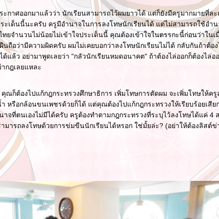
ะกาศออกมาแล้วว่า นักเรียนสามารถไว้ผมยาวได้ แต่ก็ยังมีครูมากมายที่ละเ
เด็นนี้นะครับ ครูมีอำนาจในการลงโทษนักเรียนได้ แต่ไม่สามารถใช้อำนาจ
จำนวนไม่น้อยไม่เข้าใจประเด็นนี้ คุณต้องเข้าใจในตรรกะนี้ก่อนว่าในเมื
ฝืนถือว่ามีความผิดครับ ผมไม่เคยบอกว่าลงโทษนักเรียนไม่ได้ กลับกันถ้าต้องไ
แล้ว อย่ามาพูดเลยว่า "กลัวนักเรียนหมดอนาคต" ถ้าต้องไล่ออกก็ต้องไล่ออ
บ้ากฎเลยแหละ
ุณก็ต้องไปแก้กฎกระทรวงศึกษาธิการ เพิ่มโทษการตัดผม จะเพิ่มโทษให้คร
 น้ำ หรือกล้อนขนเพชรด้วยก็ได้ แต่คุณต้องไปแก้กฎกระทรวงให้เรียบร้อยเสีย
้อำนาจที่ตนเองไม่มีได้ครับ ครูต้องทำตามกฎกระทรวงที่ระบุไว้ลงโทษได้แค่ 4 ส
สามารถลงโทษด้วยการข่มขืนนักเรียนได้หรอก ใช่มั้ยล่ะ? (อย่าให้ต้องลิสต์