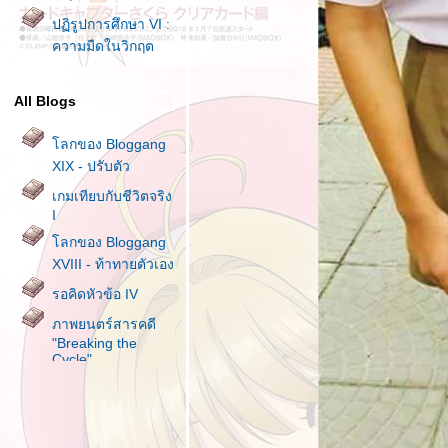
ปฏิรูปการศึกษา VI :
ความมืดในวิกฤต
All Blogs
ลกของ Bloggang
XIX - ปรับตัว
เกมเทียบกับชีวิตจริง
I
ลกของ Bloggang
XVIII - ท้าทายตัวเอง
รอคิดหัวข้อ IV
ภาพยนตร์สารคดี
"Breaking the
Cycle"
รงเรียนประถมสมั
ก่อน สอนบ้าอะไรกัน
วะ ครูมันเป็นอะไร