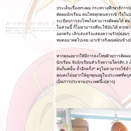
ลกของ Bloggang
ประเด็นเรื่องทรงผม กระทรวงศึกษาธิการปร
XVI - ทบทวนตัวเอง
ตัดผมนักเรียน คนไทยทุกคนควรเข้าใจในประ
ระเบียบการลงโทษไม่สามารถตัดผมได้ คนไทย
รอคิดหัวข้อ II
นส่วนนี้ ก็ไม่สามารถที่จะใช้มันได้ หากฝ่า
ปฏิรูปการศึกษา VI :
ออกครับ เลิกเสแสร้งแสดงความรักปลอมๆ ได้
ความมืดในวิกฤต
หมดอนาคตไปเลย เอาเข้าจริงผมค่อนข้าง
เลือกตั้งผู้ว่าฯ
กรุงเทพมหานครใน
หากคุณอยากให้มีการลงโทษด้วยการตัดผม ค
รอบเกือบ 10 ปี
นักเรียน จับนักเรียนสำเร็จความใคร่สัก 3
ลกของ Bloggang
มันก็แค่นั้น ย้ำอีกครั้ง!! ครูไม่สามารถใช
XV - ตำแหน่งหรือ
คุณคงไม่อยากให้ลูกคุณอยู่ในประเทศที่ครู
ตำนาน
เป็นการประจานประเทศนี้เปล่าๆ)
เปลี่ยนม้ากลางศึก
รอคิดหัวข้อ
ปฏิรูปการศึกษา V :
ไม่อยากไปโรงเรียน
ปฏิรูปการศึกษา IV :
กิจกรรม และความ