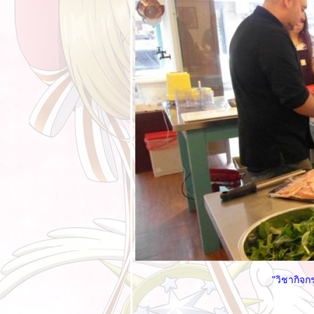
สัมพันธ์
ความเครียดสะสม
้อนอดีตเรื่องเก่าๆ
ปฏิรูปการศึกษา III :
อนาคตเด็ก คำพูดครู
สถานีโทรทัศน์ ไม่
น่าอยู่ ฝนที่แรงไม่
หยุด
ลกของ Bloggang
XIV - ปริมาณหรือ
คุณภาพ
ปรับตัว เฮียมู ฝนที่
ตกไม่หยุด
Food For Fun ::
Hot Wok Return
#47 : "เมนูอาหาร
"วิชากิจก
ออนไลน์"
[รีวิว] Maid café