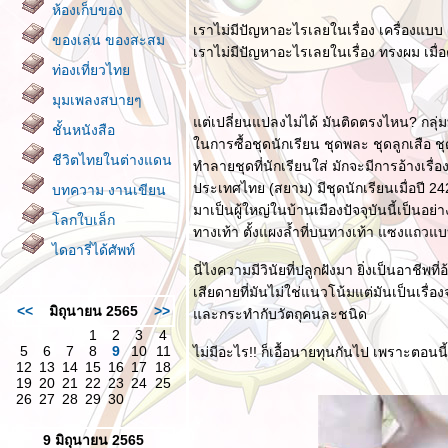
ห้องเก็บของ
เราไม่มีปัญหาอะไรเลยในเรื่อง เครื่องแบบ 
ของเล่น ของสะสม
เราไม่มีปัญหาอะไรเลยในเรื่อง ทรงผม เมื่
ท่องเที่ยวไท
มุมเพลงสบายๆ
ต่เปลี่ยนแปลงไม่ได้ มันติดตรงไหน? กลุ่มทุ
ชั้นหนังสือ
นการซื้อชุดนักเรียน ชุดพละ ชุดลูกเสือ ชุ
ชีวิตไทยในต่างแดน
ทำลายชุดที่นักเรียนใส่ มักจะมีการอ้างเรื่อ
ประเทศไทย (สยาม) มีชุดนักเรียนเมื่อปี 242
บทความ งานเขียน
มาเป็นผู้ใหญ่ในบ้านเมืองปัจจุบันนี้เป็น
ลกใบเล็ก
ทางเท้า ตั้งแผงล้ำที่บนทางเท้า แซงแถวแ
ไดอารี่ได้ศัพท์
นี่ไงความมีวินัยที่ปลูกฝังมา ยิ่งเป็นอาชีพ
เสียดายที่มันไม่ใช่แนวโน้มแต่มันเป็นเรื่อง
<<
มิถุนายน 2565
>>
ละกระทำกับวัตถุคนละชนิด
1
2
3
4
5
6
7
8
9
10
11
ไม่มีอะไร!! ก็เอื้อนายทุนกันไป เพราะตอนน
12
13
14
15
16
17
18
19
20
21
22
23
24
25
26
27
28
29
30
9 มิถุนายน 2565