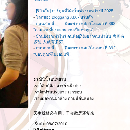
-
[รีวิวสั้น] การ์ตูนที่ได้ดูในช่วงระหว่างปี 2025
-
ลกของ Bloggang XIX - ปรับตัว
-
ถนนสายนี้ ... ... มีตะพาบ หลักกิโลเมตรที่ 393
"ภาพถ่ายที่บ่งบอกความเป็นตัวคุณ"
-
บ้านยิ่งรกเท่าไหร่ คนที่อยู่ก็ยิ่งยากจนเท่านั้น 房间有
多乱 人就有多穷
-
ถนนสายนี้ ... ... มีตะพาบ หลักกิโลเมตรที่ 392
"ขอบคุณที่ไม่ยอมแพ้"
ธรณีนี่นี้ เป็นพยาน
เราก็ศิษย์มีอาจารย์ หนึ่งบ้าง
เราผิดท่านประหาร เราชอบ
เราบ่ผิดท่านมาล้าง ดาบนี้คืนสนอง
天生我材必有用，千金散尽还复来
เริ่มนับ 08/07/2010