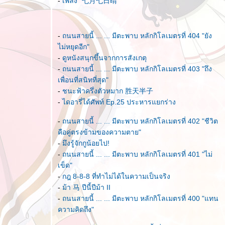
-
เพลง "七月七日晴"
-
ถนนสายนี้ ... ... มีตะพาบ หลักกิโลเมตรที่ 404 "ยัง
ไม่หยุดอีก"
-
ดูหนังสนุกขึ้นจากการสังเกตุ
-
ถนนสายนี้ ... ... มีตะพาบ หลักกิโลเมตรที่ 403 "ถึง
เพื่อนที่สนิทที่สุด"
-
ชนะฟ้าครึ่งตัวหมาก 胜天半子
-
ไดอารี่ได้ศัพท์ Ep.25 ประหารแยกร่าง
-
ถนนสายนี้ ... ... มีตะพาบ หลักกิโลเมตรที่ 402 "ชีวิต
คือคู่ตรงข้ามของความตาย"
-
มึงรู้จักกูน้อยไป!
-
ถนนสายนี้ ... ... มีตะพาบ หลักกิโลเมตรที่ 401 "ไม่
เข็ด"
-
กฎ 8-8-8 ที่ทำไม่ได้ในความเป็นจริง
-
ม้า 马 ปีนี้ปีม้า II
-
ถนนสายนี้ ... ... มีตะพาบ หลักกิโลเมตรที่ 400 "แทน
ความคิดถึง"