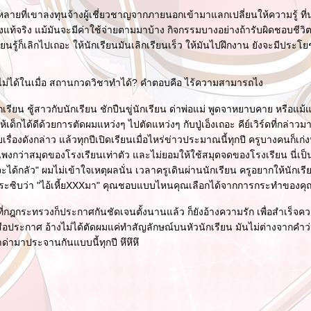
หลายที่เขาลงทุนจ้างผู้เชี่ยวชาญจากภายนอกเข้ามาแลกเปลี่ยนให้ความรู้ ที่น
ย่างแท้จริง แม้มันจะมีค่าใช้จ่ายตามมาบ้าง กิจกรรมบางอย่างถ้ารับผิดชอบชีว
รียนรู้ก็เลิกไปเถอะ ให้นักเรียนมันเลิกเรียนเร็ว ให้มันไปฝึกงาน ยังจะมีประโ
ยนไม่ได้ในเมื่อ สถานกวดวิชาทำได้? คำตอบคือ ไร้ความสามารถไง
รียน ชู้สาวกับนักเรียน ชักปืนขู่นักเรียน ด่าพ่อแม่ พูดจาหยาบคาย หรือแม้แ
เด็กได้ดีด้วยการตัดผมแหว่งๆ ไปตัดแหว่งๆ กับปู่เอ็งเถอะ คีย์เวิร์ดที่กล่าวม
เรื่องดังกล่าว แล้วทุกปีเปิดเรียนเมื่อไหร่ข่าวประมาณนี้ทุกปี ครูบางคนก็เก
กว่าสมุดของโรงเรียนเท่าตัว และไม่ยอมให้ใช้สมุดจดของโรงเรียน นี่เป็นว
ได้กลัว" ผมไม่เข้าใจเหตุผลนั่น เวลาครูเดินผ่านนักเรียน ครูอยากให้นักเร
กระซิบว่า "ไอ้เหี้ยXXXมา" คุณชอบแบบไหนคุณเลือกได้จากการกระทำของคุ
งที่กฎกระทรวงก็ประกาศกันชัดเจนตั้งนานแล้ว ก็ยังอ้างความรัก เพื่อสำเร็จค
สือประกาศ อ้างไม่ได้ตัดผมแค่ทำสัญลักษณ์บนหัวนักเรียน มันไม่ต่างจากคำว่า
่ามาประจานกันแบบนี้ทุกปี หึหึหึ