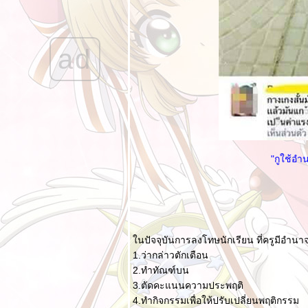
กัน
ผลประกอบการใน
ช่วง 1,000 Blog ที่
ad
ผ่านมา
ลกของ Bloggang
XVII - ความ
เปลี่ยนแปลง
Food For Fun ::
Hot Wok Return
#85 : มากินผักกัน
"กูใช้อำน
"ขนมจีนน้ำไก่มะระ"
รอคิดหัวข้อ III
Food For Fun ::
Hot Wok Return
#82 : เมนูคลายร้อน
นปัจจุบันการลงโทษนักเรียน ที่ครูมีอำนา
"ไอติมโค้ก"
1.ว่ากล่าวตักเตือน
Food For Fun ::
2.ทำทัณฑ์บน
Hot Wok Return
3.ตัดคะแนนความประพฤติ
#82 : เมนูคลายร้อน
4.ทำกิจกรรมเพื่อให้ปรับเปลี่ยนพฤติกรรม
"โจ๊กหมูใส่เครื่องใน"