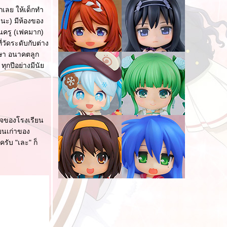
กเลย ให้เด็กทำ
นะ) มีห้องของ
นครู (เฟคมาก)
่วัดระดับกับต่าง
ึกษา อนาคตลูก
ทุกปีอย่างมีนั
เพจของโรงเรียน
ียนเก่าของ
รับ "เละ" ก็