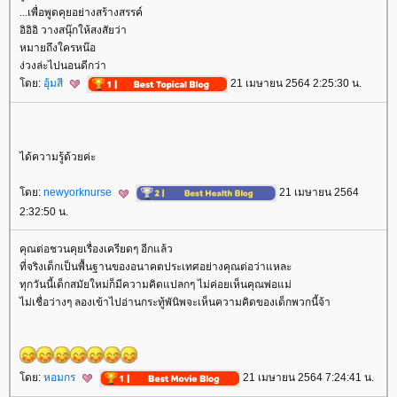
...เพื่อพูดคุยอย่างสร้างสรรค์
อิอิอิ วางสนุ๊กให้สงสัยว่า
หมายถึงใครหน๊อ
ง่วงล่ะไปนอนดีกว่า
ดย:
อุ้มสี
21 เมษายน 2564 2:25:30 น.
ได้ความรู้ด้วยค่ะ
ดย:
newyorknurse
21 เมษายน 2564
2:32:50 น.
คุณต่อชวนคุยเรื่องเครียดๆ อีกแล้ว
ที่จริงเด็กเป็นพื้นฐานของอนาคตประเทศอย่างคุณต่อว่าแหละ
ทุกวันนี้เด็กสมัยใหม่ก็มีความคิดแปลกๆ ไม่ค่อยเห็นคุณพ่อแม่
ไม่เชื่อว่างๆ ลองเข้าไปอ่านกระทู้พันิพจะเห็นความคิดของเด็กพวกนี้จ้า
ดย:
หอมกร
21 เมษายน 2564 7:24:41 น.