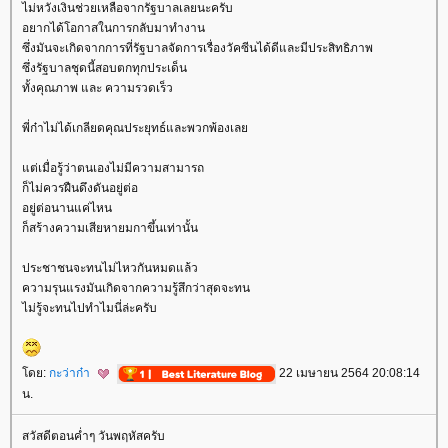
ไม่หวังเงินช่วยเหลือจากรัฐบาลเลยนะครับ
อยากได้โอกาสในการกลับมาทำงาน
ซึ่งมันจะเกิดจากการที่รัฐบาลจัดการเรื่องวัคซีนได้ดีและมีประสิทธิภาพ
ซึ่งรัฐบาลชุดนี้สอบตกทุกประเด็น
ทั้งคุณภาพ และ ความรวดเร็ว
พี่ก๋าไม่ได้เกลียดคุณประยุทธ์และพวกพ้องเล
ต่เมื่อรู้ว่าตนเองไม่มีความสามารถ
ก็ไม่ควรฝืนดึงดันอยู่ต่อ
อยู่ต่อนานแค่ไหน
ก็สร้างความเสียหายมกาขึ้นเท่านั้น
ประชาชนจะทนไม่ไหวกันหมดแล้ว
ความรุนแรงมันเกิดจากความรู้สึกว่าสุดจะทน
ไม่รู้จะทนไปทำไมนี่ล่ะครับ
ดย:
กะว่าก๋า
22 เมษายน 2564 20:08:14
น.
สวัสดีตอนค่ำๆ วันพฤหัสครับ