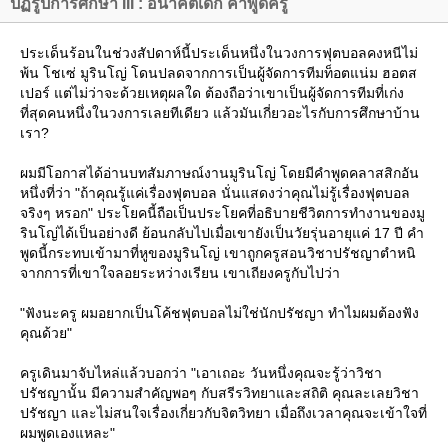
ปฏิรูปการศึกษา III : อนาคตเด็ก คำพูดครู
ประเด็นร้อนในช่วงสัปดาห์นี้ประเด็นหนึ่งในวงการฟุตบอลคงหนีไม่
พ้น โชเซ่ มูรินโญ่ โดนปลดจากการเป็นผู้จัดการทีมท็อตแน่ม ฮอตส
เปอร์ แต่ไม่ว่าจะด้วยเหตุผลใด ต้องถือว่าเขาเป็นผู้จัดการทีมที่เก่ง
ที่สุดคนหนึ่งในวงการเลยทีเดียว แล้วมันเกี่ยวอะไรกับการศึกษาบ้าน
เรา?
ผมมีโอกาสได้อ่านบทสัมภาษณ์งานมูรินโญ่ โดยมีคำพูดคลาสสิกอัน
หนึ่งที่ว่า "ถ้าคุณรู้แค่เรื่องฟุตบอล นั่นแสดงว่าคุณไม่รู้เรื่องฟุตบอล
จริงๆ หรอก" ประโยคนี้ถือเป็นประโยคที่อธิบายชีวิตการทำงานของมู
รินโญ่ได้เป็นอย่างดี ย้อนกลับไปเมื่อเขายังเป็นวัยรุ่นอายุแค่ 17 ปี คำ
พูดนี้กระทบเข้ามาที่หูของมูรินโญ่ เขาถูกครูสอนวิชาปรัชญาตำหนิ
จากการที่เขาใจลอยระหว่างเรียน เขาเถียงครูกับไปว่า
"ฟังนะครู ผมอยากเป็นโค้ชฟุตบอลไม่ใช่นักปรัชญา ทำไมผมต้องฟัง
คุณด้วย"
ครูเดินมาจับไหล่แล้วบอกว่า "เอาเถอะ วันหนึ่งคุณจะรู้ว่าวิชา
ปรัชญานั้น มีความสำคัญพอๆ กับสรีรวิทยาและสถิติ คุณละเลยวิชา
ปรัชญา และไม่สนใจเรื่องเกี่ยวกับจิตวิทยา เมื่อถึงเวลาคุณจะเข้าใจที่
ผมพูดเองแหละ"