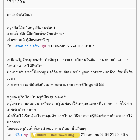
17:14:29 น.
มาส่งกำลังใจค่ะ
ครูสมัยนี้ผิดกับครูสมัยแม่ซองฯ
ละเด็กสมัยนี้ผิดกับเด็กสมัยแม่ซองฯ
เห็นข่าวแล้วรู้สึกระอาจริงๆ
ดย:
ซองขาวเบอร์ 9
21 เมษายน 2564 18:38:06 น.
เหมือนวัฏจักรมูเลยครับ ทำทีมรุ่ง --> ทะเลาะกับคนในทีม --> ผลงานย่ำแย่ -->
ดนปลด --> ได้ทีมใหม่
ประจวบกับช่วงนี้มีข่าวซูเปอร์ลีก คนก็เลยเอาไปผูกกันว่าเพราะแกค้านเรื่องนี้หรือ
เปล่า
เปล่าหรอก พอดีมันถึงคิวต้องปลดตามรอบวงจรชีวิตมูพอดี 555
ครูของมูริญโญ่เป็นครูที่มีเหตุผลนะครับ
ครูไทยหลายคนตรรกะหรือความรู้ไม่พอจะให้เหตุผลนอกเหนือจากตำรา ก็ใช้พระ
เดชเข้ากำราบเด็ก
เด็กก็ไม่ได้เรียนรู้อะไร จนสุดท้ายเขาไปพบวิธีหาความรู้ที่อื่นที่ตอบคำถามเขาได้
มากกว่า
ลกของครูกับเด็กก็เลยห่างออกจากกันมาขึ้นเรื่อยๆ
ดย:
ชีริว
21 เมษายน 2564 21:52:46 น.