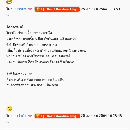
ดย:
กะว่าก๋า
25 เมษายน 2564 7:13:59
น.
ควิดรอบนี้
กล้ตัวเข้ามาเรื่อยๆจนน่าตกใจ
พทย์ พยาบาลเริ่มเหนื่อยล้ากันหมดแล้วนะครับ
พี่ก๋ามีเพื่อนที่เป็นพยาบาลหลายคน
เชียงใหม่ตอนนี้เจ้าหน้าที่ทำงานกันอย่างหนักหน่วงเล
ทำงานเหนื่อยภายใต้การขาดแคลนอุปกรณ์
ละงบเบิกจ่ายก็ล่าช้ามากจนต้องขอรับบริจาค
สิ่งที่ล้มเหลวมากๆ
คือการบริหารจัดการสถานการณ์ฉุกเฉิน
กับการสื่อสารกับประชาชนนี่ล่ะครับ
ดย:
กะว่าก๋า
25 เมษายน 2564 16:28:48
น.