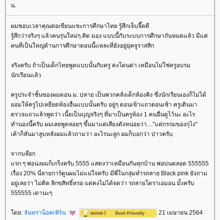
น.
ผมชอบเวลาคุณต่อเขียนแซะการศึกษาไทย รู้สึกเจ็บจี๊ดดี
รู้สึกว่าจริงๆ แล้วคนรุ่นใหม่ๆ คิด มอง แบบนี้กับระบบการศึกษากันหมดแล้ว มีแค่
คนที่เป็นใหญ่ด้านการศึกษาตอนนี้แหละที่ยังอยู่ยุคจูราสสิก
จริงครับ ถ้าเป็นเด็กไทยพูดแบบนั้นกับครู คงโดนด่า เหมือนไม่ใช่ครูอบรม
นักเรียนแล้ว
ครูประจำชั้นของผมตอน ม. ปลาย เป็นพวกคลั่งเด็กห้องคิง ซึ่งนักเรียนเองก็ไม่ได้
อมให้ครูไปเหยียดห้องอื่นแบบนั้นครับ อยู่ๆ ตอนเข้าแถวตอนเช้า ครูเดินมา
ตรวจแถวแล้วพูดว่า เนี้ยเป็นบุญจริงๆ ที่มาเป็นครูห้อง 1 คนอื่นดูไว้นะ อะไร
ทำนองนี้ครับ ผมเลยพูดลอยๆ ขึ้นมาแต่เสียงดังหน่อยว่า...."แต่กรรมของกุไง"
เค้าก็หันมาลูบหลังผมแล้วถามว่า อะไรนะลูก ผมก็บอกว่า ป่าวครับ
จากบล๊อก
รก ๆ พ่อน่งผมก็เกร็งครับ 5555 แสดงว่าเหมือนกันทุกบ้าน พ่อบ่นตลอด 555555
เรื่อง 20% นี่ลายการ์ตูนผมไม่แน่ใจครับ มีพี่ในกลุ่มทำรถลาย Black pink ยังถาม
อยู่เลยว่า ไม่ติด ลิกขสิทธิ์หรอ แต่คงไม่ได้จดว่า รถลายโดราเอมอน มั้งครับ
555555 เดานะๆ
ดย:
จันทราน็อคเทิร์น
21 เมษายน 2564