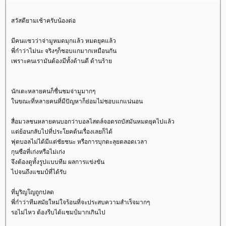
สวัสดียามเช้าครับน้องต่อ
มีคนแซวว่าจ่ามูหมดมุกแล้ว หมดยุคแล้ว
พี่ก๋าว่าไม่นะ จริงๆก็ชอบแกมากเหมือนกัน
เพราะคนเรามันต้องมีทั้งด้านดี ด้านร้า
นักเตะหลายคนก็ชื่นชมจ่ามูมากๆ
นขณะที่หลายคนที่มีปัญหาก็ย่อมไม่ชอบแกแน่นอน
สื่อมวลชนหลายคนบอกว่าบอลไสตล์จอดรถบัสมันหมดยุคไปแล้ว
ต่ย้อนกลับไปที่ประโยคต้นเรื่องเลยก็ได้
ฟุตบอลไม่ได้มีแต่ชัยชนะ หรือการบุกตะลุยตลอดเวลา
กุนซือที่เก่งหรือไม่เก่ง
จึงต้องดูทั้งรูปแบบทีม ผลการแข่งขัน
ไปจนถึงแชมป์ที่ได้รับ
ที่มูริญโญถูกปลด
พี่ก๋าว่าทีมสมัยใหม่ใจร้อนที่จะประสบความสำเร็จมากๆ
รอไม่ไหว ต้องรีบได้แชมป์มากเกินไป