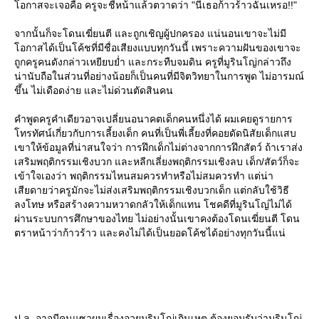
อกาสจะเจอคือ ครูจะชี้หน้าแล้วตวาดว่า "นี่เธอก้าวร้าวฉันเหรอ!!"
จากนั้นก็จะโดนเฆี่ยนตี และถูกเชิญผู้ปกครอง แน่นอนเขาจะไม่มี
อกาสได้เป็นโค้ชที่มีชื่อเสียงแบบทุกวันนี้ เพราะความฝันของเขาจะ
ถูกครูคนดังกล่าวเหยียบย่ำ และกระทืบจมดิน ครูที่มูรินโญ่กล่าวถึง
น่านับถือในส่วนที่อย่างน้อยก็เป็นคนที่มีจิตวิทยาในการพูด ไม่อารมณ์
ขึ้น ไม่เดือดง่าย และไม่ด่วนตัดสินคน
คำพูดครูคำเดียวอาจเปลี่ยนอนาคตเด็กคนหนึ่งได้ ผมเคยดูรายการ
ทรทัศน์เกี่ยวกับการเลี้ยงเด็ก คนที่เป็นพี่เลี้ยงที่คอยดัดนิสัยเด็กแสบ
เขาให้ข้อมูลที่น่าสนใจว่า การฝึกเด็กไม่ต่างจากการฝึกสัตว์ ถ้าเราส่ง
เสริมพฤติกรรมเชิงบวก และหลีกเลี่ยงพฤติกรรมเชิงลบ เด็ก/สัตว์ก็จะ
เข้าใจเองว่า พฤติกรรมไหนสมควรทำหรือไม่สมควรทำ แต่น่า
เสียดายว่าครูมักจะไม่ส่งเสริมพฤติกรรมเชิงบวกเด็ก แต่กลับใช้วิธี
ลงโทษ หรือสร้างความหวาดกลัวให้เด็กแทน โชคดีที่มูรินโญ่ไม่ได้
ผ่านระบบการศึกษาของไทย ไม่อย่างนั้นเขาคงต้องโดนเฆี่ยนตี โดน
ตราหน้าว่าก้าวร้าว และคงไม่ได้เป็นยอดโค้ชได้อย่างทุกวันนี้แน่
ป.ล. อาจมีคนแซวผมเรื่องอวยมูรินโญ่เกินเหตุ ต้องยอมรับว่ามูรินโญ่