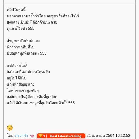
คลิปในยุคนี้
นอกจากเอามาย้ำว่าใครเคยพูดหรือทำอะไรไว้
ังกลายเป็นมีมได้อีกด้วยนะครับ
ดูแล้วก็ยิ่งขำ 555
จ่ามูชอบงัดกับนักเตะ
พี่ก๋าว่าทุกทีมที่ไป
มีปัญหาทุกทีมเลยนะ 555
ต่ด้วยสไตล์
ังไงแกก็คงไม่ยอมใครครับ
อยู่ไมไ่ด้ก็ไป
ถมทำสัญญาเก่ง
ได้ค่าชดเชยสูงจริงๆ
สงสัยจะเป็นผู้จัดการทีมที่ถูกปลด
ล้วได้เงินชดเชยสูงที่สุดในโลกแล้วมั้ง 555
ดย:
กะว่าก๋า
21 เมษายน 2564 16:12:52