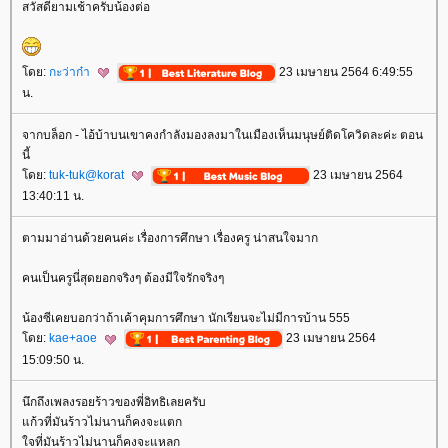
สวัสดียามเช้าครับน้องต่อ
ดย:
กะว่าก๋า
23 เมษายน 2564 6:49:55
น.
จากบล็อก - ไอ้บ้าบนเขาคงกำลังมองลงมาในเมืองเห็นมนุษย์ติดโควิดละค่ะ ตอน
นี้
ดย:
tuk-tuk@korat
23 เมษายน 2564
13:40:11 น.
ตามมาอ่านด้วยคนค่ะ เรื่องการศึกษา เรื่องครู น่าสนใจมาก
คนเป็นครูนี่สุดยอกจริงๆ ต้องมีใจรักจริงๆ
น้องซีเคยบอกว่าถ้าเค้าคุมการศึกษา นักเรียนจะไม่มีการบ้าน 555
ดย:
kae+aoe
23 เมษายน 2564
15:09:50 น.
นึกถึงเพลงรอยร้าวของพี่อิทธิเลยครับ
ก้วที่มันร้าวไม่นานก็คงจะแตก
จที่มันร้าวไม่นานก็คงจะแหลก