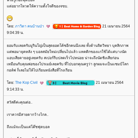
พี่ไม่รู้เรื่องฟุตบอล
ต่อยากโหวตให้ความตั้งใจดีของจขบ.
ดย:
ภาวิดา คนบ้านป่า
21 เมษายน 2564
9:04:39 น.
อมรับเลยครับมูรินโญ่เป็นสุดยอดโค้ชอีกคนนึงเลย ทั้งด้านจิตวิทยา บุคลิกภาพ
ต่พอมายุคหลัง ๆ บอลสมัยใหม่เปลี่ยนไปแล้ว แทคติกของแกใช้ได้แค่บางนัด
อบเสียดายอยู่เลยครับ สเปอร์รีบปลดเร็วไปหน่อย น่าจะถึงนัดชิงเสียก่อน
เหมือนกับคุณพ่อของโปรเมย์เลยครับ ที่ไปบอกคุณครูว่า ลูกผมจะเป็นแชมป์โลก
กอล์ฟ ก็เลยไม่ให้ไปเรียนหนังสือที่โรงเรียน
ดย:
The Kop Civil
21 เมษายน 2564
9:14:33 น.
สวัสดีค่ะคุณต่อ..
เราควรมีสายตากว้างไกล..
ถึงแม้จะเป็นแค่โค๊ชฟุตบอล