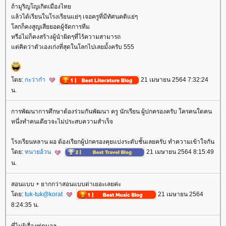
ถ้ามูริญโญเกิดเมืองไท
ล้วได้เรียนในโรงเรียนแย่ๆ เจอครูที่มีทัศนคติแย่ๆ
ลกก็คงสูญเสียยอดผู้จัดการทีม
หรือไม่ก็คงสร้างผู้นำผิดๆที่ไร้ความสามารถ
ต่คิดว่าตัวเองเก่งที่สุดในโลกไปเลยมั้งครับ 555
ดย:
กะว่าก๋า
21 เมษายน 2564 7:32:24
น.
การพัฒนาการศึกษาต้องร่วมกันพัฒนา ครู นักเรียน ผู้ปกครองครับ ใครคนใดคน
หนึ่งทำคนเดียวจะไม่ประสบความสำเร็จ
รงเรียนหลาน ผอ ต้องเรียกผู้ปกครองคุยแบ่งระดับชั้นเลยครับ ทำความเข้าใจกัน
ดย:
ทนายอ้วน
21 เมษายน 2564 8:15:49
น.
สอนแบบ + ยากกว่าสอนแบบด่าเยอะเลยค่ะ
ดย:
tuk-tuk@korat
21 เมษายน 2564
8:24:35 น.