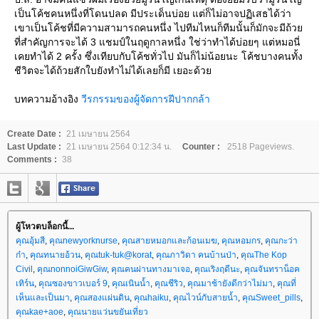
เป็นโค้ชคนหนึ่งที่โดนปลด มีประเด็นบ่อย แต่ก็ไม่อาจปฏิเสธได้ว่า
เขาเป็นโค้ชที่มีความสามารถคนหนึ่ง ไปทีมไหนก็ทีมนั้นก็มักจะมีถ้ว
ที่สำคัญการจะได้ 3 แชมป์ในฤดูกาลหนึ่ง ใช่ว่าทำได้บ่อยๆ แต่หมอนี่
เคยทำได้ 2 ครั้ง ซึ่งเทียบกับโค้ชทั่วไป มันก็ไม่น้อยนะ โค้ชบางคนทั้ง
ชีวิตจะได้ถ้วยสักใบยังทำไม่ได้เลยก็มี เยอะด้ว
บทความอ้างอิง
วีรกรรมของผู้จัดการฝีปากกล้า
Create Date :
21 เมษายน 2564
Last Update :
21 เมษายน 2564 0:12:34 น.
Counter :
2518 Pageviews.
Comments :
38
ผู้โหวตบล็อกนี้...
คุณอุ้มสี
,
คุณnewyorknurse
,
คุณสายหมอกและก้อนเมฆ
,
คุณหอมกร
,
คุณกะว่า
ก๋า
,
คุณทนายอ้วน
,
คุณtuk-tuk@korat
,
คุณภาวิดา คนบ้านป่า
,
คุณThe Kop
Civil
,
คุณnonnoiGiwGiw
,
คุณคนผ่านทางมาเจอ
,
คุณเริงฤดีนะ
,
คุณจันทราน็อค
เทิร์น
,
คุณซองขาวเบอร์ 9
,
คุณเนินน้ำ
,
คุณชีริว
,
คุณมาช้ายังดีกว่าไม่มา
,
คุณที่
เห็นและเป็นมา
,
คุณสองแผ่นดิน
,
คุณhaiku
,
คุณไวน์กับสายน้ำ
,
คุณSweet_pills
,
คุณkae+aoe
,
คุณนายแว่นขยันเที่ยว