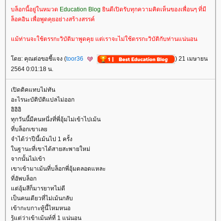
บล็อกนี้อยู่ในหมวด
Education Blog
ินดีเปิดรับทุกความคิดเห็นของเพื่อนๆ ที่มี
ล็อคอิน เพื่อพูดคุยอย่างสร้างสรรค์
ม้ท่านจะใช้ตรรกะวิบัติมาพูดคุย แต่เราจะไม่ใช้ตรรกะวิบัติกับท่านแน่นอน
ดย: คุณต่อขอชี้แจง (
toor36
) 21 เมษายน
2564 0:01:18 น.
เปิดดิคแทบไม่ทัน
อะไรนะบัติบัติแปลไม่ออก
อิอิอิ
ทุกวันนี้มีคนหนึ่งที่พี่อุ้มไม่เข้าไปเม้น
ที่บล็อกเขาเล
จำได้ว่าปีนี้เม้นไป 1 ครั้ง
นฐานะที่เขาได้สายสะพายใหม่
จากนั้นไม่เข้า
เขาเข้ามาเม้นที่บล็อกพี่อุ้มตลอดแหละ
ที่อัพบล็อก
ต่อุ้มสีก็มารยาทไม่ดี
เป็นคนเดียวที่ไม่เม้นกลับ
เข้ากะบกาะทู้นี้ไหมหนอ
รู้แต่ว่าเข้าเม้นท์ที่ 1 แน่นอน