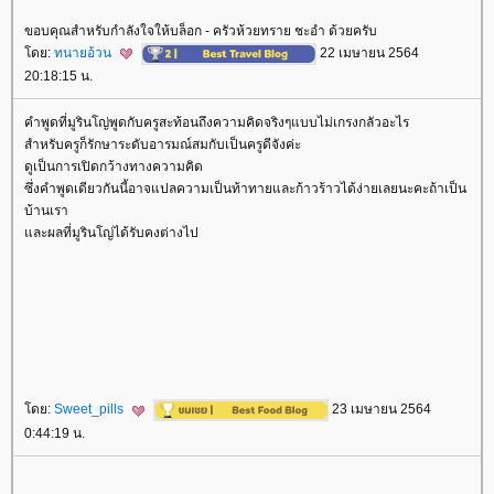
ขอบคุณสำหรับกำลังใจให้บล็อก - ครัวห้วยทราย ชะอำ ด้วยครับ
ดย:
ทนายอ้วน
22 เมษายน 2564
20:18:15 น.
คำพูดที่มูรินโญ่พูดกับครูสะท้อนถึงความคิดจริงๆแบบไม่เกรงกลัวอะไร
สำหรับครูก็รักษาระดับอารมณ์สมกับเป็นครูดีจังค่ะ
ดูเป็นการเปิดกว้างทางความคิด
ซึ่งคำพูดเดียวกันนี้อาจแปลความเป็นท้าทายและก้าวร้าวได้ง่ายเลยนะคะถ้าเป็น
บ้านเรา
ละผลที่มูรินโญ่ได้รับคงต่างไป
ดย:
Sweet_pills
23 เมษายน 2564
0:44:19 น.