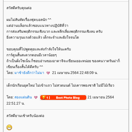
สวัสดีครับคุณต่อ
ผมไม่สันทัดเรื่องฟุตบอลนัก ^^
ต่อ่านบล็อกแล้วชอบแนวทางปฏิบัติที่ว่า
การส่งเสริมพฤติกรรมเชิงบวก และหลีกเลี่ยงพฤติกรรมเชิงลบ ครับ
ิ่งความรุนแรงด้วยแล้ว เด็กจะจำและฝังใจจนโต
ขอบคุณที่ไปพูดคุยและส่งกำลังใจให้นะครับ
การ์ตูนสั้นสะดวกตอนมีเวลาน้อยๆ
ถ้าเป็นฝั่งโชเน็น ก็ชอบอ่านของอาดาจิจะเขียนเยอะหน่อย ของคนวาดรันม่าก็
เขียนเรื่องสั้นได้ดีครับ ^^
ดย:
มาช้ายังดีกว่าไม่มา
21 เมษายน 2564 22:48:09 น.
เด็กนักเรียนยุคใหม่ ไม่เข้าแถว ไม่สวดมนต์ ไม่เคารพธงชาติ ไม่มีไม้เรียว
ดย:
สองแผ่นดิน
21 เมษายน 2564
22:51:27 น.
สวัสดียามเช้าครับน้องต่อ