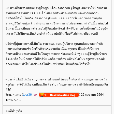
- 3 ประเด็นแรก ผมมองว่าผู้ใหญ่กับเด็กมองต่างกัน ผู้ใหญ่จะมองว่าให้มีกิจกรรม
ร่วมกันฝึกความสามัคคี แต่เด็กไม่อยากทำเพราะมันร้อน และการฝึกความ
สามัคคีก็ทำไม่ได้จริง เนื่องจากครูยืนหลบแดด แต่นักเรียนตากแดด ปัจจุบัน
อุณหภูมิในโลกสูงกว่าแต่ก่อนมาก ผมจินตนาการไม่ออกเลยว่าถ้าวันนี้เราต้องไป
ืนตรงนั้นจะเป็นอย่างไร เลยไม่รู้สึกแปลกใจเท่าไหร่กับข่าวเด็กเป็นลมในปัจจุบัน
เพราะมันได้ยินจนเป็นเรื่องปกติ เน้นว่าปกติในเรื่องที่ไม่สมควรถือว่าปกติ
บริษัทญี่ปุ่นบางแห่งที่เป็นโรงงาน พนง. ผจก. ผู้บริหาร ทุกคนต้องมาออกกำลัง
กายร่วมกันตอนเช้า ถือเป็นกิจกรรมรวมกัน เน้นว่าทุกคน นี่สิครับที่เรียกว่า
กิจกรรมฝึกความสามัคคี ไม่ใช่ครูหลบแดด ข้อเสนอที่เด็กพูดและผู้ใหญ่ไม่นำมา
คิดเลยคือ ในเมื่ออยากให้ฝึกวินัย แต่ก็อยากร้อน แล้วทำไมไม่หาจุดร่วมของทั้ง
สองฝ่ายล่ะ? ทำไมไม่เข้าแถวในที่ร่ม หน้าห้องเรียนหรืออะไรก็ว่าไป
- ประเด็นไม่มีไม้เรียว กฎกระทรวงกำหนดไว้แบบนั้นต้องทำตามกฎกระทรวง ถ้า
ครูต้องการใช้ไม้เรียวเหมือนเดิม ต้องไปแก้กฎกระทรวง จะลักไก่ละเมิดกฎเองเสี
มิได้
ดย: คุณต่อ (
toor36
) 22 เมษายน 2564
16:39:57 น.
คนที่ทำธุรกิจ