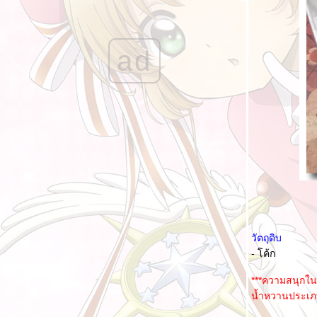
รอคิดหัวข้อ III
Food For Fun :: Hot Wok Return #82 : เมนู
คลายร้อน "ไอติมโค้ก"
ad
Food For Fun :: Hot Wok Return #82 : เมนู
คลายร้อน "โจ๊กหมูใส่เครื่องใน"
ลกของ Bloggang XVI - ทบทวนตัวเอง
รอคิดหัวข้อ II
ปฏิรูปการศึกษา VI : ความมืดในวิกฤต
เลือกตั้งผู้ว่าฯ กรุงเทพมหานครในรอบเกือบ 10
ปี
ลกของ Bloggang XV - ตำแหน่งหรือตำนาน
เปลี่ยนม้ากลางศึก
วัตถุดิบ
รอคิดหัวข้อ
- โค้ก
ปฏิรูปการศึกษา V : ไม่อยากไปโรงเรียน
***ความสนุกในก
ปฏิรูปการศึกษา IV : กิจกรรม และความสัมพันธ์
น้ำหวานประเภท
ความเครียดสะสม ย้อนอดีตเรื่องเก่าๆ