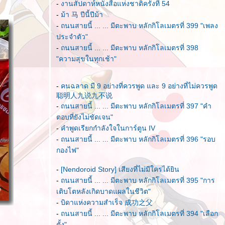
-
งานสัปดาห์หนังสือแห่งชาติครั้งที่ 54
-
ม้า 马 ปีนี้ปีม้า
-
ถนนสายนี้ ... ... มีตะพาบ หลักกิโลเมตรที่ 399 "เพลง
ประจำตัว"
-
ถนนสายนี้ ... ... มีตะพาบ หลักกิโลเมตรที่ 398
"ความสุขในทุกเช้า"
-
คนฉลาด มี 9 อย่างที่ควรพูด และ 9 อย่างที่ไม่ควรพูด
聪明人九说九不说
-
ถนนสายนี้ ... ... มีตะพาบ หลักกิโลเมตรที่ 397 "คำ
ตอบที่ยังไม่ชัดเจน"
-
คำพูดเรียกกำลังใจในการ์ตูน IV
-
ถนนสายนี้ ... ... มีตะพาบ หลักกิโลเมตรที่ 396 "รอบ
กองไฟ"
-
[Nendoroid Story] เสียงที่ไม่มีใครได้ยิน
-
ถนนสายนี้ ... ... มีตะพาบ หลักกิโลเมตรที่ 395 "การ
เติบโตหลังเกิดบาดแผลในชีวิต"
-
บิดาแห่งความสำเร็จ 成功之父
-
ถนนสายนี้ ... ... มีตะพาบ หลักกิโลเมตรที่ 394 "เลือก
ตั้ง"