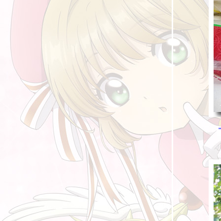
ลกของ Bloggang V-2 เขียนไปด้วยกัน
ลกของ Bloggang V ความเปลี่ยนแปลง
เรื่องเล่าในวันที่น่าหดหู่
ผ่นดินไหวที่ญี่ปุ่นในอีกมุมมอง
ลกของ Bloggang IV-2 การแข่งขันครั้งต่อไป
ลกของ Bloggang IV BlogGang Popular
Award # 6
เขียนมาได้ 200 Blog แล้ว
วันเอดส์โลกกับซากทารก และวัฒนธรรมไท
ระลึกถึงสมเด็จย่า
ไม่จบแค่ภาพที่ 5
ภาพต่อไป
ดูคนที่เปลือกนอก
ฉลอง Blog ที่ 100 & สวัสดีปีใหม่ 2552
ลกของ Bloggang III