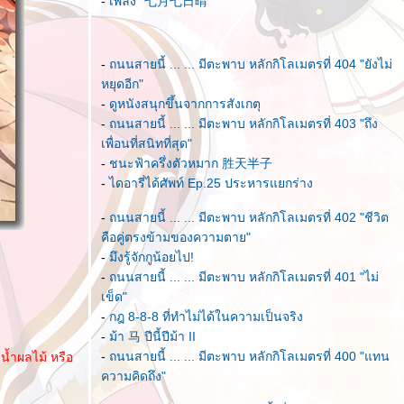
-
เพลง "七月七日晴"
-
ถนนสายนี้ ... ... มีตะพาบ หลักกิโลเมตรที่ 404 "ยังไม่
หยุดอีก"
-
ดูหนังสนุกขึ้นจากการสังเกตุ
-
ถนนสายนี้ ... ... มีตะพาบ หลักกิโลเมตรที่ 403 "ถึง
เพื่อนที่สนิทที่สุด"
-
ชนะฟ้าครึ่งตัวหมาก 胜天半子
-
ไดอารี่ได้ศัพท์ Ep.25 ประหารแยกร่าง
-
ถนนสายนี้ ... ... มีตะพาบ หลักกิโลเมตรที่ 402 "ชีวิต
คือคู่ตรงข้ามของความตาย"
-
มึงรู้จักกูน้อยไป!
-
ถนนสายนี้ ... ... มีตะพาบ หลักกิโลเมตรที่ 401 "ไม่
เข็ด"
-
กฎ 8-8-8 ที่ทำไม่ได้ในความเป็นจริง
-
ม้า 马 ปีนี้ปีม้า II
-
ถนนสายนี้ ... ... มีตะพาบ หลักกิโลเมตรที่ 400 "แทน
น้ำผลไม้ หรือ
ความคิดถึง"