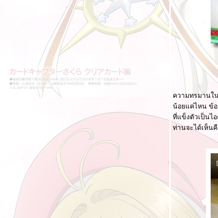
BlogGang.com
กิจกรรม Blogs to Friends จากฉันถึง "เธอ"
multiple
บรรยากาศงาน บล็อกแก๊ง...ตะลุยเมืองโบราณ
!!! [นำเสนอโดยจอมมาร]
ลกของ Bloggang IX ยังคงก้าวต่อไป
ผลประกอบการในช่วง 500 Blog ที่ผ่านมา
บรรยากาศงาน BlogGang's Sky Rally in Town
ความทรมานในการ
!!! [นำเสนอโดยมาโดกะ]
น้อยแค่ไหน ข้อ
ที่แข็งตัวเป็
ลกของ Bloggang VIII กิจกรรม & ความขัด
ท่านจะได้เห็นคื
้ง
ลกของ Bloggang VII ก้าวต่อไปต้องดีกว่าเดิม
บรรยากาศงาน BlogGang's First Date [นำ
เสนอโดยเอรี่]
ออกไปหาความท้าทายใหม่ๆ
ลกของ Bloggang VI เปลี่ยนแปลงเพื่อพัฒนา
สิ่งดีงามที่น่าชื่นชม