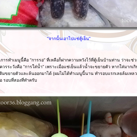
"จากนั้นเอาไปแช่ตู้เย็น"
ทำเมนูนี้คือ "การรอ" ที่เหลือก็ฝากความหวังไว้ที่ตู้เย็นบ้านท่าน ว่าจะช่
ควรระวังคือ "การใส่น้ำ" เพราะเมื่อแช่เย็นแล้วน้ำจะขยายตัว หากใส่มากเก
นไอติมขยายตัวและล้นออกมาได้ (ผมไม่ได้ทำเมนูนี้นาน ทำรอบแรกเลยล้มเหลว
อ รอบที่สองที่ทำครับ