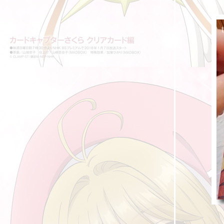
ปฏิรูปการศึกษา III : อนาคตเด็ก คำพูดครู
สถานีโทรทัศน์ ไม่น่าอยู่ ฝนที่แรงไม่หยุด
ลกของ Bloggang XIV - ปริมาณหรือคุณภาพ
ปรับตัว เฮียมู ฝนที่ตกไม่หยุด
Food For Fun :: Hot Wok Return #47 : "เมนู
อาหารออนไลน์"
[รีวิว] Maid café maidreamin
ลกของ Bloggang XIII - ประเมินตัวเอง
Food For Fun :: Hot Wok Return #43 :
อาหารจานไหน "เส้นหมี่น้ำตกทุกอย่าง"
รั้งผู้เล่นสำคัญไว้
Food For Fun :: Hot Wok Return #42 : เมนู
อะไรก็ได้ "สปาเก็ตตี้กะเพราหมู"
Food For Fun :: Hot Wok Return #38 : เมนู
ราดข้าว "ผัดกะเพราไข่เยี่ยวม้า"
จากนมอัดเม็ด สู่แนวคิดทั้งสองแบบ