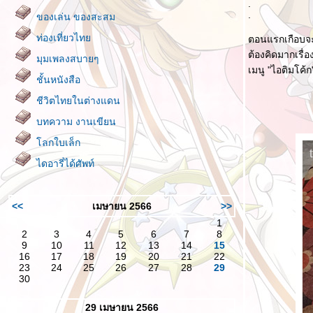
.
.
ของเล่น ของสะสม
ท่องเที่ยวไท
ตอนแรกเกือบจะไ
ต้องคิดมากเรื่อ
มุมเพลงสบายๆ
เมนู "ไอติมโค้ก
ชั้นหนังสือ
ชีวิตไทยในต่างแดน
บทความ งานเขียน
ลกใบเล็ก
ไดอารี่ได้ศัพท์
<<
เมษายน 2566
>>
1
2
3
4
5
6
7
8
9
10
11
12
13
14
15
16
17
18
19
20
21
22
23
24
25
26
27
28
29
30
29 เมษายน 2566