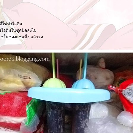
ที่ใช้ทำไอติม
านไอติมในชุดปิดลงไป
ช่ในช่องแช่แข็ง แล้วรอ