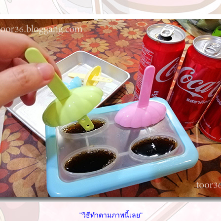
"วิธีทำตามภาพนี้เลย"