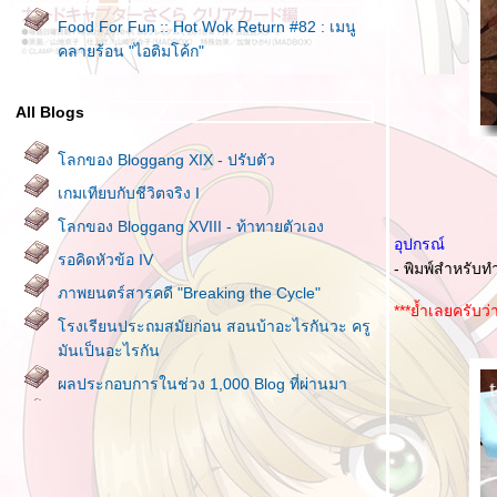
Food For Fun :: Hot Wok Return #82 : เมนู
คลายร้อน "ไอติมโค้ก"
All Blogs
ลกของ Bloggang XIX - ปรับตัว
เกมเทียบกับชีวิตจริง I
ลกของ Bloggang XVIII - ท้าทายตัวเอง
อุปกรณ์
รอคิดหัวข้อ IV
- พิมพ์สำหรับท
ภาพยนตร์สารคดี "Breaking the Cycle"
***ย้ำเลยครับว่
รงเรียนประถมสมัยก่อน สอนบ้าอะไรกันวะ ครู
มันเป็นอะไรกัน
ผลประกอบการในช่วง 1,000 Blog ที่ผ่านมา
ลกของ Bloggang XVII - ความเปลี่ยนแปลง
Food For Fun :: Hot Wok Return #85 : มากิน
ผักกัน "ขนมจีนน้ำไก่มะระ"