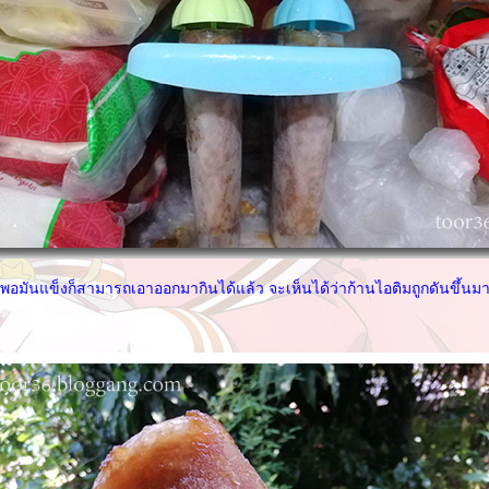
"พอมันแข็งก็สามารถเอาออกมากินได้แล้ว จะเห็นได้ว่าก้านไอติมถูกดันขึ้นมา