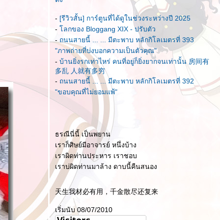
-
[รีวิวสั้น] การ์ตูนที่ได้ดูในช่วงระหว่างปี 2025
-
ลกของ Bloggang XIX - ปรับตัว
-
ถนนสายนี้ ... ... มีตะพาบ หลักกิโลเมตรที่ 393
"ภาพถ่ายที่บ่งบอกความเป็นตัวคุณ"
-
บ้านยิ่งรกเท่าไหร่ คนที่อยู่ก็ยิ่งยากจนเท่านั้น 房间有
多乱 人就有多穷
-
ถนนสายนี้ ... ... มีตะพาบ หลักกิโลเมตรที่ 392
"ขอบคุณที่ไม่ยอมแพ้"
ธรณีนี่นี้ เป็นพยาน
เราก็ศิษย์มีอาจารย์ หนึ่งบ้าง
เราผิดท่านประหาร เราชอบ
เราบ่ผิดท่านมาล้าง ดาบนี้คืนสนอง
天生我材必有用，千金散尽还复来
เริ่มนับ 08/07/2010