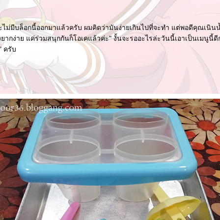
ม่มีบล็อกนี้ออกมาแล้วครับ ผมคิดว่ามันง่ายเกินไปที่จะทำ แต่พอดีคุณเนินน้
งยากง่าย แค่ร่วมสนุกกันก็โอเคแล้วค่ะ" งั้นจะรออะไรล่ะวันนี้เอาเป็นเมนูนี้
" ครับ