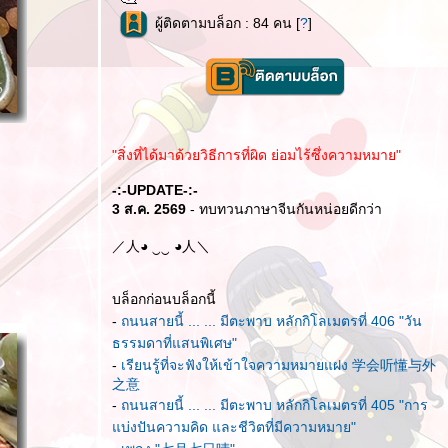
ผู้ติดตามบล็อก : 84 คน [
?
]
"สิ่งที่ได้มาด้วยวิธีการที่ผิด ย่อมไร้ซึ่งความหมาย"
-:-UPDATE-:-
3 ส.ค. 2569
- ทบทวนภาษาจีนกันหน่อยดีกว่า
／人◕ ‿‿ ◕人＼
บล็อกก่อนบล็อกนี้
-
ถนนสายนี้ ... ... มีตะพาบ หลักกิโลเมตรที่ 406 "วัน
ธรรมดาที่แสนพิเศษ"
-
เรียนรู้ที่จะฟังให้เข้าใจความหมายแฝง 学会听懂与外
之意
-
ถนนสายนี้ ... ... มีตะพาบ หลักกิโลเมตรที่ 405 "การ
บ่งปันความคิด และชีวิตที่มีความหมาย"