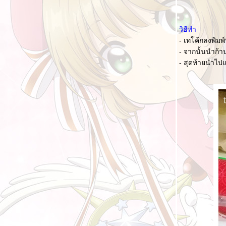
ลกของ Bloggang XII - บททดสอบมิตรภาพ
Food For Fun :: Hot Wok Return #24 :
วิธีทำ
อาหารเย็น "แกงเขียวหวานไก่"
- เทโค้กลงพิมพ์
ลกของ Bloggang XI - บทบาทการวางตัว
- จากนั้นนำก้
Food For Fun :: Hot Wok Return #18 : ไก่กับ
- สุดท้ายนำไปแ
ไข่ "ข้าวมันไก่ใส่ไข่"
ปฏิรูปการศึกษา II : กรณีศึกษา ครู และตรรกะ
ปฏิรูปการศึกษา I : เรื่องทั่วไป
Food For Fun : Hot Wok Misson #10 : ขนม
ไทย "คุกกี้สิงคโปร์"
[รีวิว] คุณมามิพาไปทานอาหารที่ห้องอาหาร
Goji Kitchen & Bar
ลกของ Bloggang X The New Chapter
Begins
[รีวิว] ท่านผู้นำเยือน ร้าน RooM 10 Kaffe
ฉลองเขียนต่อเนื่อง 10 ปี (10th anniversary)
กิจกรรม Blogs to Friends จากฉันถึง "เธอ"