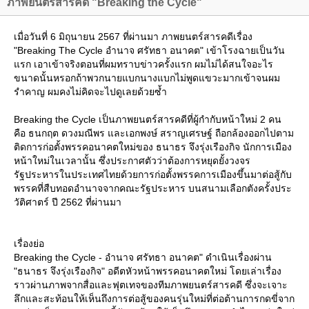
ภาพยนตร์สารคดี "Breaking the Cycle"
เมื่อวันที่ 6 มิถุนายน 2567 ที่ผ่านมา ภาพยนตร์สารคดีเรื่อง
"Breaking The Cycle อํานาจ ศรัทธา อนาคต" เข้าโรงฉายเป็นวัน
รก เอาเข้าจริงตอนที่ผมทราบข่าวครั้งแรก ผมไม่ได้สนใจอะไร
ขนาดนั้นหรอกถ้าพวกนายแบกนางแบกไม่พูดแขวะมากเข้าจนผม
รำคาญ ผมคงไม่คิดจะไปดูเลยด้วยซ้ำ
Breaking the Cycle เป็นภาพยนตร์สารคดีที่ผู้กำกับหน้าใหม่ 2 คน
คือ ธนกฤต ดวงมณีพร และเอกพงษ์ สราญเศรษฐ์ ถือกล้องออกไปตาม
ติดการก่อตั้งพรรคอนาคตใหม่ของ ธนาธร จึงรุ่งเรืองกิจ นักการเมือง
หน้าใหม่ในเวลานั้น ซึ่งประกาศตัวว่าต้องการหยุดยั้งวงจร
รัฐประหารในประเทศไทยด้วยการก่อตั้งพรรคการเมืองขึ้นมาต่อสู้กับ
พรรคที่สืบทอดอํานาจจากคณะรัฐประหาร บนสนามเลือกตังครั้งประ
วัติศาตร์ ปี 2562 ที่ผ่านมา
เรื่องย่อ
Breaking the Cycle - อำนาจ ศรัทธา อนาคต" ดำเนินเรื่องผ่าน
"ธนาธร จึงรุ่งเรืองกิจ" อดีตหัวหน้าพรรคอนาคตใหม่ โดยเล่าเรื่อง
ราวผ่านภาพจากสื่อและฟุตเทจของทีมภาพยนตร์สารคดี ซึ่งจะเจาะ
ลึกและสะท้อนให้เห็นถึงการต่อสู้ของคนรุ่นใหม่ที่ต่อต้านการกดขี่จาก