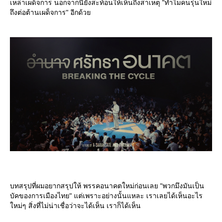
เหล่าเผด็จการ นอกจากนี้ยังสะท้อนให้เห็นถึงสาเหตุ "ทำไมคนรุ่นใหม่
ถึงต่อต้านเผด็จการ" อีกด้ว
บทสรุปที่ผมอยากสรุปให้ พรรคอนาคตใหม่ก่อนเลย "พวกมึงมันเป็น
บัคของการเมืองไทย" แต่เพราะอย่างนั้นแหละ เราเลยได้เห็นอะไร
หม่ๆ สิ่งที่ไม่น่าเชื่อว่าจะได้เห็น เราก็ได้เห็น