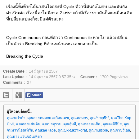
เรื่องนี้ทิ้งท้ายได้น่าสนใจตรงที่ Cycle ที่ว่านี้มันยังไม่จบ และมันยัง
ดำเนินต่อ เรื่องนี้คงไม่มีภาค 2 เพราะถ้ามีเรื่องราวมันก็จะเหมือนเดิม
ที่เปลี่ยนแปลงก็จะมีแค่ตัวละคร
Cycle Continuous ก่อนที่คำว่า Continuous จะหายไป แล้วเปลี่ยน
เป็นคำว่า Breaking ที่ด้านหน้าแทน เลยกลายเป็น
Breaking the Cycle
Create Date :
14 มิถุนายน 2567
Last Update :
14 มิถุนายน 2567 0:57:35 น.
Counter :
1700 Pageviews.
Comments :
27
ผู้โหวตบล็อกนี้...
คุณกะว่าก๋า
,
คุณสายหมอกและก้อนเมฆ
,
คุณหอมกร
,
คุณ**mp5**
,
คุณThe Kop
Civil
,
คุณสองแผ่นดิน
,
คุณปรศุราม
,
คุณอุ้มสี
,
คุณดอยสะเก็ด
,
คุณตะลีกีปัส
,
คุณ
จันทราน็อคเทิร์น
,
คุณkae+aoe
,
คุณtuk-tuk@korat
,
คุณmultiple
,
คุณกาบริเอล
,
คุณนายแว่นขยันเที่ยว