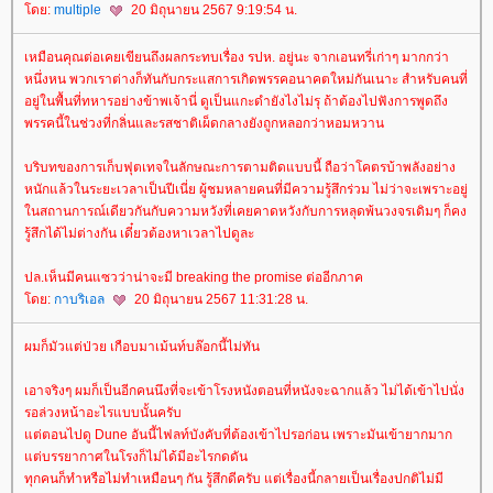
ดย:
multiple
20 มิถุนายน 2567 9:19:54 น.
เหมือนคุณต่อเคยเขียนถึงผลกระทบเรื่อง รปห. อยู่นะ จากเอนทรี่เก่าๆ มากกว่า
หนึ่งหน พวกเราต่างก็ทันกับกระแสการเกิดพรรคอนาคตใหม่กันเนาะ สำหรับคนที่
อยู่ในพื้นที่ทหารอย่างข้าพเจ้านี่ ดูเป็นแกะดำยังไงไม่รุ ถ้าต้องไปฟังการพูดถึง
พรรคนี้ในช่วงที่กลิ่นและรสชาติเผ็ดกลางยังถูกหลอกว่าหอมหวาน
บริบทของการเก็บฟุตเทจในลักษณะการตามติดแบบนี้ ถือว่าโคตรบ้าพลังอย่าง
หนักแล้วในระยะเวลาเป็นปีเนี่ย ผู้ชมหลายคนที่มีความรู้สึกร่วม ไม่ว่าจะเพราะอยู่
นสถานการณ์เดียวกันกับความหวังที่เคยคาดหวังกับการหลุดพ้นวงจรเดิมๆ ก็คง
รู้สึกได้ไม่ต่างกัน เดี๋ยวต้องหาเวลาไปดูละ
ปล.เห็นมีคนแซวว่าน่าจะมี breaking the promise ต่ออีกภาค
ดย:
กาบริเอล
20 มิถุนายน 2567 11:31:28 น.
ผมก็มัวแต่ป่วย เกือบมาเม้นท์บล๊อกนี้ไม่ทัน
เอาจริงๆ ผมก็เป็นอีกคนนึงที่จะเข้าโรงหนังตอนที่หนังจะฉากแล้ว ไม่ได้เข้าไปนั่ง
รอล่วงหน้าอะไรแบบนั้นครับ
ต่ตอนไปดู Dune อันนี้ไฟลท์บังคับที่ต้องเข้าไปรอก่อน เพราะมันเข้ายากมาก
ต่บรรยากาศในโรงก็ไม่ได้มีอะไรกดดัน
ทุกคนก็ทำหรือไม่ทำเหมือนๆ กัน รู้สึกดีครับ แต่เรื่องนี้กลายเป็นเรื่องปกติไม่มี