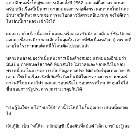
จุดเปลี่ยนครั้งใหญ่ของการเลือกตั้งปี 2562 เลย แต่ก็อย่างว่าแหละ
ครับ หนังเรื่องนี้เป็นการฉายมุมมองการก่อตั้งพรรคอนาคตใหม่ และ
อำนาจมืดที่พวกเขาเจอ การจะไปกล่าวถึงพรรคอื่นมากๆ คงไม่ดีเท่า
ไหร่อันนี้เราพอจะเข้าใจได้
ผมเดาว่าถ้าเรื่องนี้ออกเป็นแผ่น หรือลงสตรีมมิ่ง อาจมีเวอร์ชั่น Uncut
ออกมา ซึ่งอาจมีรายละเอียดในจุดนั้น (จากที่ฟังเบื้องหลังมา) เพราะที่
ฉายในโรงภาพยนต์แค่นี้ก็โดนตัดไปเยอะแล้ว
หลายคนอาจมองว่าเป็นหนังการเมืองล้างสมอง แต่ผมมองอีกมุมว่า
มันเป็น ภาพยนตร์สารคดี ที่น่าสนใจ ไม่ว่าคุณจะชอบหรือไม่ชอบ
พรรคนี้ แต่ในแง่ของการเก็บข้อมูลทางประวัติศาสตร์ฟุตเทจต่างๆ ที่
เอามาใช้เป็นเรื่องจริงที่เกิดขึ้น ถือเป็นมิติใหม่ของวงการภาพยนตร์
สารคดีไทย และไม่ว่าคุณจะชอบหรือไม่ชอบพรรคไหน ถ้าคุณไม่ได้
ชื่นชอบการรัฐประหาร ผมว่าเราคุยกันได้
"เงินกู้ไม่ใช่รายได้" ขอให้จำคำนี้ไว้ให้ดี ไม่งั้นคุณก็จะเป็นหนี้ตลอด
ไป
เงินกู้ยืม เป็น "หนี้สิน" หลักบัญชี เบื้องต้นที่แม้แต่ "เด็ก ปวช" ยังรู้เล