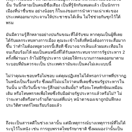
นั้น วันนี้กลายเป็นคนมีชื่อเสียง เป็นที่รู้จักกันหมดแล้ว เป็นนักการ
เมืองที่น่าชื่นชม อย่างน้อยๆ ก็ในแง่ของการนำความเน่าเฟะของ
ประเทศออกมาประจานให้ประชาชนได้เห็น ไม่ใช่ช่วยกันซุกไว้ใต้
พรม
มันมีความรู้สึกหลายอย่างปนกันขณะที่ได้รับชม หากคุณเป็นผู้ที่เค
ได้รับผลกระทบทางการเมือง คุณจะเข้าใจสิ่งที่หนังต้องการจะสื่อมาก
ขึ้น ว่าทำไมต้องหยุดวงจรนี้เสียที ซึ่งบางฉากเห็นแล้วผมสะเทือนใจ
จนเกือบร้องไห้ ผมเป็นคนหนึ่งที่ได้รับผลกระทบจากการรัฐประหาร 2
ครั้งที่ผ่านมา ถ้าไม่มีรัฐประหาร ปล่อยให้กระบวนการผลออกมาตาม
ระบอบที่มันควรจะเป็น ประเทศเรามันจะเป็นคงไม่เละแบบนี้
ไม่ว่าคุณจะชอบหรือไม่ชอบ แต่คุณปฏิเสธไม่ได้หรอกว่าภาพที่ปราก
นหนังเป็นเรื่องจริง ซึ่งผมก็ไม่แน่ใจว่าคนที่เคยชื่นชมรัฐประหารใน
วันนั้น มาถึงวันนี้เขาจะรู้สึกอย่างเดิมมั้ย? หรือจะโทษทักษิณเหมือน
เดิม หรือโทษพรรคเพื่อไทยซึ่งจับมือฝ่ายรัฐประหารแล้วหรือไม่? ไม่
ว่าจะทางดีหรือทางร้ายก็ตามแต่ที่แน่ๆ หน้าตาของเขาถูกบันทึกลง
ประวิติศาสตร์ไทยเรียบร้อยแล้ว
ถึงจะเป็นสารคดีในช่วงเวลานั้น แต่มีเหตุการณ์บางเหตุการณ์ที่ไม่ได้
ระบุไว้ในหนัง เช่น การยุบพรรคไทยรักษาชาติ ซึ่งผมมองว่านั้่นเป็น