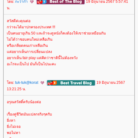
ดย:
กะว่าก๋า
19 มิถุนายน 2567 5:57:41
น.
สวัสดีค่ะคุณต่อ
กว่าจะได้มาปกครองประเทศ !!!
เป็นคนอายุเกิน 50 และถ้าจะดูหนังก็คงต้องให้เขาช่วยเหมือนกัน
ไม่ได้ว่าชอบคนใหม่เหลือเกิน
หรือเกลียดคนเก่าเหลือเกิน
ค่อยากเห็นการเปลี่ยนแปลง
อยากเห็น fair play แต่คิดว่าชาตินี้ไม่ต้องหวัง
อะไรจะเป็นไป มันก็เป็นไปนะคะ
ดย:
tuk-tuk@korat
19 มิถุนายน 2567
13:21:25 น.
อรุณสวัสดิ์ครับน้องต่อ
เรื่องคู่ชีวิตมันแปลกจริงๆครับ
ิ่งหา
ิ่งไม่เจอ
พอไม่หา