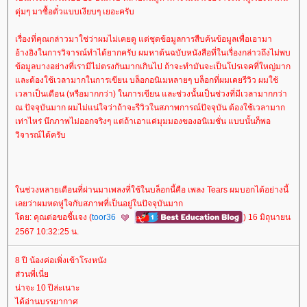
ดุ่มๆ มาซื้อตั๋วแบบเงียบๆ เยอะครับ
เรื่องที่คุณกล่าวมาใช่ว่าผมไม่เคยดู แต่ชุดข้อมูลการสืบค้นข้อมูลเพื่อเอามา
อ้างอิงในการวิจารณ์ทำได้ยากครับ ผมหาต้นฉบับหนังสือที่ในเรื่องกล่าวถึงไม่พบ
ข้อมูลบางอย่างที่เรามีไม่ตรงกันมากเกินไป ถ้าจะทำมันจะเป็นโปรเจคที่ใหญ่มาก
ละต้องใช้เวลามากในการเขียน บล็อกอนิเมหลายๆ บล็อกที่ผมเคยรีวิว ผมใช้
เวลาเป็นเดือน (หรือมากกว่า) ในการเขียน และช่วงนั้นเป็นช่วงที่มีเวลามากกว่า
ณ ปัจจุบันมาก ผมไม่แน่ใจว่าถ้าจะรีวิวในสภาพการณ์ปัจจุบัน ต้องใช้เวลามาก
เท่าไหร่ นึกภาพไม่ออกจริงๆ แต่ถ้าเอาแค่มุมมองของอนิเมชั่น แบบนั้นก็พอ
วิจารณ์ได้ครับ
นช่วงหลายเดือนที่ผ่านมาเพลงที่ใช้ในบล็อกนี้คือ เพลง Tears ผมบอกได้อย่างนี้
เลยว่าผมหดหู่ใจกับสภาพที่เป็นอยู่ในปัจจุบันมาก
ดย: คุณต่อขอชี้แจง (
toor36
) 16 มิถุนายน
2567 10:32:25 น.
8 ปี น้องค่อเพิ่งเข้าโรงหนัง
ส่วนพี่เนี่
น่าจะ 10 ปีล่ะเนาะ
ได้อ่านบรรยากาศ