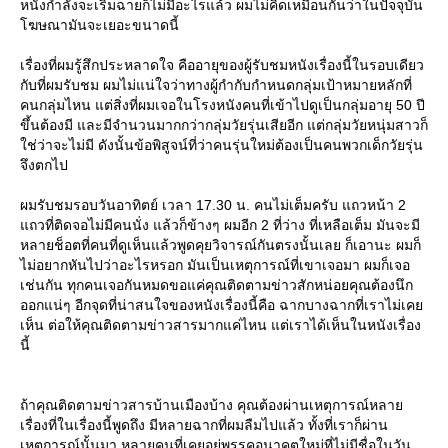
หนังกำลังจะเริ่มฉายก็ไม่มีอะไรแล้ว ผมไม่คิดเหมือนกันว่าในปัจจุบัน
ฆษณามันจะเยอะขนาดนี้
เรื่องที่ผมรู้สึกประหลาดใจ คืออายุของผู้รับชมหนังเรื่องนี้ในรอบเดียว
กับที่ผมรับชม ผมไม่แน่ใจว่าทางผู้กำกับกำหนดกลุ่มเป้าหมายหลักที่
คนกลุ่มไหน แต่สิ่งที่ผมเจอในโรงหนังคนที่เข้าไปดูเป็นกลุ่มอายุ 50 ปี
ขึ้นต้องมี และมีจำนวนมากกว่ากลุ่มวัยรุ่นเสียอีก แต่กลุ่มวัยหนุ่มสาวก็
ช่ว่าจะไม่มี ดังนั้นข้อพิสูจน์ที่ว่าคนรุ่นใหม่ต้องเป็นคนพวกเด็กวัยรุ่น
จึงตกไป
ผมรับชมรอบวันอาทิตย์ เวลา 17.30 น. คนไม่เต็มครับ แถวหน้า 2
ถวที่ติดจอไม่มีคนนั่ง แล้วก็ข้างๆ ผมอีก 2 ที่ว่าง ที่เหลือเต็ม มันจะมี
หลายช็อตที่คนที่ดูเห็นแล้วพูดคุยวิจารณ์กันตรงนั้นเลย ก็เอานะ ผมก็
ไม่อยากหันไปว่าอะไรหรอก มันเป็นเหตุการณ์ที่เขาเจอมา ผมก็เจอ
เช่นกัน ทุกคนเจอกันหมดขอแค่คุณติดตามข่าวสักหน่อยคุณต้องนึก
ออกแน่ๆ อีกจุดที่น่าสนใจของหนังเรื่องนี้คือ ฉากบางฉากที่เราไม่เค
เห็น ต่อให้คุณติดตามข่าวสารมากแค่ไหน แต่เราได้เห็นในหนังเรื่อง
นี้
ถ้าคุณติดตามข่าวสารบ้านเมืองบ้าง คุณต้องผ่านเหตุการณ์หลา
เรื่องที่ในเรื่องนี้พูดถึง มีหลายฉากที่ผมลืมไปแล้ว ทั้งที่เราก็ผ่าน
เหตุการณ์นั้นมา หลายคนที่เคยอยู่พรรคอนาคตใหม่ที่ไม่มีชื่อในวัน