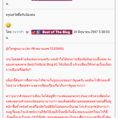
น.
อรุณสวัสดิ์ครับน้องต่อ
ดย:
กะว่าก๋า
16 มิถุนายน 2567 5:38:03
น.
@โลกคู่ขนาน (สมาชิกหมายเลข 7115969)
ประโยคสุดท้ายล้อเล่นแรงนะครับ แต่เข้าใจได้คนการเมืองล้อกันแบบนี้แหละ จะ
มอบสายสะพาย Best Political Blog #1 ให้บล็อกนี้ แล้วเปลี่ยนให้กลายเป็นบล็อก
การเมืองหรือครับ?
บล็อกนี้ต้องการสื่อสารอะไรก็ตามในรูปแบบของการ์ตูนครับ ผมมีอะไรอีกเยอะที่
ไม่เอามาเขียนเพราะอยากเขียนเรื่องเกี่ยวกับการ์ตูนมากกว่า
ความน่ากลัวของการเมือง ไม่ได้อยู่ที่การแสดงออกตรงๆ มันน่ากลัวตรงที่คนไม่
สดงออกแล้วรอระเบิดออกมามากกว่า ผมเห็นคนมีอายุหน่อยคนหลายคนที่ไปดู
หนัง ซื้อตั๋วหนังด้วยเครื่องอัตโนมัติยังไม่ค่อยจะเป็นเลย ไปแล้วบอกพนักงานว่า
จะดูเรื่องอะไรแล้วพนักงานก็จัดให้ ผมก็เป็นหนึ่งในนั้น คุณจะแปลกใจอะไรก็นี่
เป็นครั้งแรกในรอบ 18 ปีนี่ครับ หลายคนดูท่าทางไม่น่าเชื่อว่าจะมาดูเรื่องนี้ เดิน