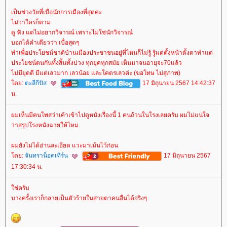
เป็นช่วงวัยที่เบื่อนักการเมืองที่สุดค่ะ
ไม่ว่าใครก็ตาม
ดู ฟัง แต่ไม่อยากวิจารณ์ เพราะไม่ใช่นักวิจารณ์
บอกได้คำเดียวว่า เบื่อสุดๆ
ทำเพื่อประโยชน์ชาติบ้านเมืองประชาชนอยู่ที่ไหนก็ไม่รู้ รู้แต่ตั้งหน้าตั้งตาทำแต่
ประโยชน์ตนกันทั้งสิ้นทั้งปวง ทุกยุคทุกสมัย เห็นมาจนอายุจะ70แล้ว
ไม่มียุดดี มีแต่เลวมาก เลวน้อย และโคตรเลวค่ะ (ขอโทษ ไม่สุภาพ)
ดย:
ตะลีกีปัส
17 มิถุนายน 2567 14:42:37
น.
ผมเห็นมีคนโพสว่าเค้าเข้าไปดูหนังเรื่องนี้ 1 คนถ้วนในโรงเลยครับ ผมไม่แน่ใจ
ว่าสรุปโรงหนังฉายให้ไหม
ผมยังไม่ได้อ่านละเอียด แวะมาเม้นไว้ก่อน
ดย:
จันทราน็อคเทิร์น
17 มิถุนายน 2567
17:30:34 น.
ช่ครับ
บางครั้งเราก็กลายเป็นตัวร้ายในสายตาคนอื่นได้จริงๆ