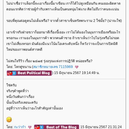
ไม่น่าเชื่อว่าบล็อกนี้จะเอาเรื่องนี้มาเขียน เราก็ได้ไปดูเหมือนกัน คนเยอะผิดคาด
ตอนแรกคิดว่าช่วยผู้กำกับเพราะเห็นเป็นคนหนุ่มไฟแรง คิดไม่ถึงว่าคนจะแน่น
รอบที่คุณต่อดูคนไม่เต็มหรือ? จากตั๋วสาขาเซ็นทรัลพระราม 2 ใช่มั้ย? (น่าจะใช่)
เอาเข้าจริงฝ่ายขวาก็ออกมาตีเรื่องนี้เยอะ เราไม่ได้มองในมุมการเมืองหรืออะไร
หรอกนะ เรามองในมุมการค้า พวกคนค้าขาย ถ้าเขาเห็นว่าไปไม่รุ่งหรือไม่รอด
เขาไม่เสี่ยงหรอก มันต้องมีแนวโน้มโอเคระดับหนึ่ง ก็หวังว่าจะเป็นการเปิดมิติ
หม่ของภาพยนต์สารคดี
ไม่สนใจรีวิว เรื่อง ๒๔๗๕ รุ่งอรุณแห่งการปฏิวัติ หน่อยหรือ?
ดย: โลกคู่ขนาน (
สมาชิกหมายเลข 7115969
) 15 มิถุนายน 2567 19:14:49 น.
ช่ครับ
จริงๆคำพูดที่ว่า
หนึ่งวันพันกว่าเรื่อง
นั้นเป็นจริงเลยนะครับ
อยู่ที่ว่าเราเห็นว่าอะไรสำคัญเท่านั้นเอง
ดย:
กะว่าก๋า
15 มิถุนายน 2567 21:31:24