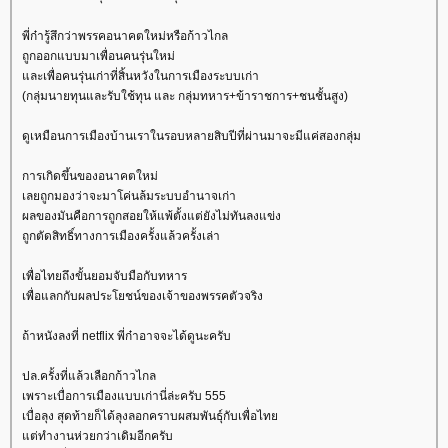
พี่ก๋ารู้สึกว่าพรรคอนาคตใหม่หรือก้าวไกล
ถูกออกแบบมาเพื่อนคนรุ่นใหม่
ละเพื่อคนรุ่นเก่าที่สิ้นหวังในการเมืองระบบเก่า
(กลุ่มนายทุนและรับใช้ทุน และ กลุ่มทหาร+ข้าราชการ+ชนชั้นสูง)
ดูเหมือนการเมืองบ้านเราในรอบหลายสิบปีที่ผ่านมาจะมีแค่สองกลุ่ม
การเกิดขึ้นของอนาคตใหม่
เลยถูกมองว่าจะมาโค่นล้มระบบอำนาจเก่า
ผลของมันคือการถูกสอยให้แพ้ตั้งแต่ยังไม่ทันลงแข่ง
ถูกตัดสิทธิ์ทางการเมืองครั้งแล้วครั้งเล่า
เพื่อไทยถึงขั้นยอมจับมือกับทหาร
เพื่อแลกกับผลประโยชน์ของเจ้าของพรรคตัวจริง
ถ้าหนังลงที่ netflix พี่ก๋าอาจจะได้ดูนะครับ
ปล.ครั้งที่แล้วเลือกก้าวไกล
เพราะเบื่อการเมืองแบบเก่านี่ล่ะครับ 555
เบื่อลุง สุดท้ายก็ได้ลุงลอกคราบผสมพันธุ์กับเพื่อไท
ต่ทำงานห่วยกว่าเดิมอีกครับ