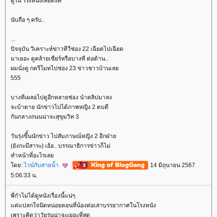
ดูใน โรงหนังเสียตังค์
นับถือ ๆ ครับ..
...
ปัจจุบัน วิเคราะห์ข่าวทีวีช่อง 22 เฉียดไปเฉียด
มาเยอะ ดูคล้ายเชียร์หรือบางที ต่อต้าน..
ผมนั่งดู กดรีโมทไปช่อง 23 ข่าวชาวบ้านเล
555
บางทีเผลอไปดูอีกหลายช่อง นำคลิปมาลง
จะบ้าตาย นักข่าวไปได้ภาพหญิง 2 ตบตี
กันกลางถนนน่าจะสุขุมวิท 3
วันรุ่งขึั้นนักข่าว ไปสัมภาษณ์หญิง 2 อีกฝ่า
(ยังกะมีสาระ) เฮ้อ.. บรรณาธิการข่าวก็ไม่
ทำหน้าที่อะไรเล
ดย:
ไวน์กับสายน้ำ
14 มิถุนายน 2567
5:06:33 น.
พี่ก๋าไม่ได้ดูหนังเรื่องนี้แน่ๆ
ต่แปลกใจนิดหน่อยตอนที่น้องต่อเล่าบรรยากาศในโรงหนัง
เพราะคิดว่าวัยรุ่นน่าจะเยอะที่สุด